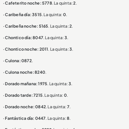
· Cafeterito noche: 5778
. La quinta:
2
.
· Caribeña día: 3515
. La quinta:
0
.
· Caribeña noche: 5165
. La quinta:
2
.
· Chontico día: 8047
. La quinta:
3
.
· Chontico noche: 2011
. La quinta:
3
.
· Culona: 0872
.
· Culona noche: 8240
.
· Dorado mañana: 1975
. La quinta:
3
.
· Dorado tarde: 7215
. La quinta:
0
.
· Dorado noche: 0842
. La quinta:
7
.
· Fantástica día: 0447
. La quinta:
8
.