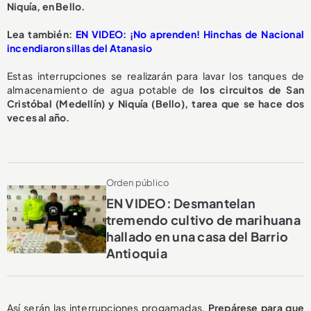
Niquía, en Bello.
Lea también:
EN VIDEO: ¡No aprenden! Hinchas de Nacional
incendiaron sillas del Atanasio
Estas interrupciones se realizarán para lavar los tanques de
almacenamiento de agua potable de
los circuitos de San
Cristóbal (Medellín) y Niquía (Bello), tarea que se hace dos
veces al año.
Orden público
EN VIDEO: Desmantelan
tremendo cultivo de marihuana
hallado en una casa del Barrio
Antioquia
Así serán las interrupciones progamadas.
Prepárese para que