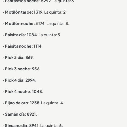
· Fantástica noche: 5292
. La quinta:
6
.
· Motilón tarde: 1319
. La quinta:
2
.
· Motilón noche: 3174
. La quinta:
8
.
· Paisita día: 1084
. La quinta:
5
.
· Paisita noche: 1114
.
· Pick 3 día: 869
.
· Pick 3 noche: 956
.
· Pick 4 día: 2994
.
· Pick 4 noche: 1048
.
· Pijao de oro: 1238
. La quinta:
4
.
· Samán día: 8921
.
· Sinuano día: 8941
. La quinta:
6
.