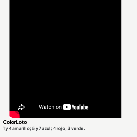
ColorLoto
1 y 4 amarillo; 5 y 7 azul; 4 rojo; 3 verde.