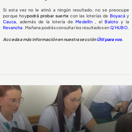
Si esta vez no le atinó a ningún resultado, no se preocupe
porque hoy
podrá probar suerte
con las loterías de
Boyacá
y
Cauca,
además de la lotería de
Medellín
, el
Baloto
y la
Revancha
. Mañana podrás consultar los resultados en
Q’HUBO
.
Acceda a más información en nuestra sección
Útil para vos
.