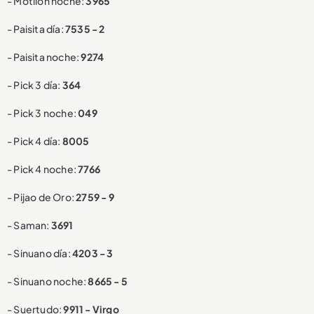
- Motilón noche:
3965
- Paisita día:
7535 - 2
- Paisita noche:
9274
- Pick 3 día:
364
- Pick 3 noche:
049
- Pick 4 día:
8005
- Pick 4 noche:
7766
- Pijao de Oro:
2759 - 9
- Saman:
3691
- Sinuano día:
4203 - 3
- Sinuano noche:
8665 - 5
- Suertudo:
9911 - Virgo