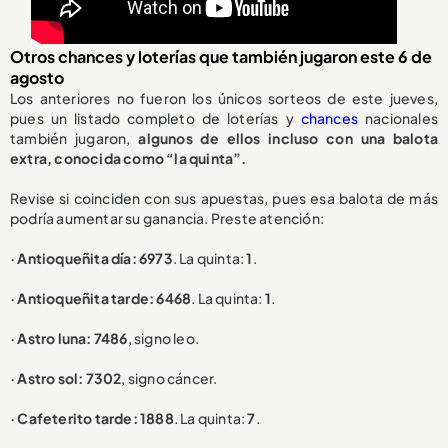
Otros chances y loterías que también jugaron este 6 de
agosto
Los anteriores no fueron los únicos sorteos de este jueves,
pues un listado completo de loterías y
chances
nacionales
también jugaron,
algunos de ellos incluso con una balota
extra, conocida como “la quinta”.
Revise si coinciden con sus apuestas, pues esa balota de más
podría aumentar su ganancia. Preste atención:
· Antioqueñita día: 6973
. La quinta:
1
.
· Antioqueñita tarde: 6468
. La quinta:
1
.
· Astro luna: 7486
, signo leo.
· Astro sol: 7302
, signo cáncer.
· Cafeterito tarde: 1888
. La quinta:
7
.