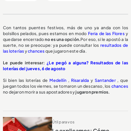
Con tantos puentes festivos, más de uno ya anda con los
bolsillos pelados, pues estamos en modo
Feria de las Flores
y
quedarse encerrado
no es una opción.
Por eso, si le apostó a la
suerte, no se preocupe: ya puede consultar los
resultados de
las loterías
y
chances
que jugaron este día.
Le puede interesar:
¿Le pegó a alguna? Resultados de las
loterías del jueves, 6 de agosto
Si bien las loterías de
Medellín
,
Risaralda
y
Santander
, que
juegan todos los viernes, se tomaron un descanso, los
chances
no dejaron morir a sus apostadores y
jugaron premios.
Útil para vos
Le explicamos: Cómo