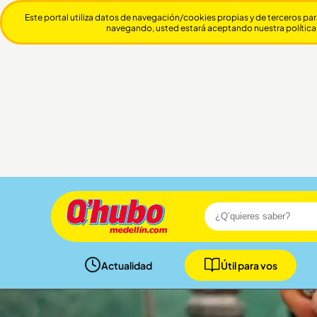
Este portal utiliza datos de navegación/cookies propias y de terceros par
navegando, usted estará aceptando nuestra política
Actualidad
Útil para vos