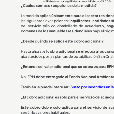
— EPM estamos ahí (@EPMestamosahi)
February 15, 2024
¿Cuáles son las excepciones de la medida?
La medida
aplica únicamente para el sector residenc
las siguientes excepciones:
inquilinatos, entidades s
del servicio público domiciliario de acueducto,
hoga
comunes de los inmuebles residenciales
bajo el régi
¿Desde cuándo se aplica este cobro adicional?
Hasta ahora,
el cobro adicional se efectúa a los co
abastecidos por las plantas de potabilización San Cris
¿Entonces el valor adicional que se cobra es para EP
No.
EPM debe entregarlo al Fondo Nacional Ambienta
También le puede interesar:
Susto por incendios en B
¿El cobro adicional es solo para el servicio de acued
Este cobro doble solo aplica para el servicio de ac
según los valores habituales.