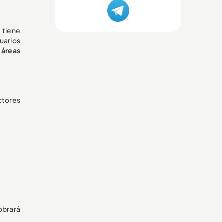
 tiene
suarios
 áreas
ctores
cobrará