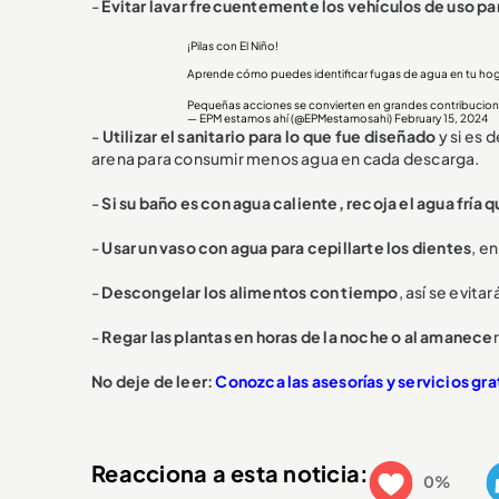
-
Evitar lavar frecuentemente los vehículos de uso par
¡Pilas con El Niño!
Aprende cómo puedes identificar fugas de agua en tu hog
Pequeñas acciones se convierten en grandes contribucion
— EPM estamos ahí (@EPMestamosahi)
February 15, 2024
-
Utilizar el sanitario para lo que fue diseñado
y si es 
arena para consumir menos agua en cada descarga.
-
Si su baño es con agua caliente, recoja el agua fría q
-
Usar un vaso con agua para cepillarte los dientes
, e
-
Descongelar los alimentos con tiempo
, así se evita
-
Regar las plantas en horas de la noche o al amanece
No deje de leer:
Conozca las asesorías y servicios gra
Reacciona a esta noticia:
0%