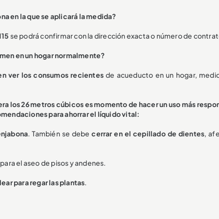
na en la que se aplicará la medida?
115
se podrá confirmar con la dirección exacta o número de contrat
umen en un hogar normalmente?
en ver los consumos recientes
de acueducto en un hogar, medi
pera los 26 metros cúbicos es momento de hacer un uso más respo
mendaciones para ahorrar el líquido vital:
 enjabona
. También se debe
cerrar en el cepillado de dientes
, af
para el aseo de pisos y andenes.
ar para regar las plantas
.