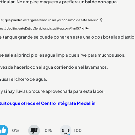
ticular
. No emplee maguera y prefiera un
balde con agua.
ar, que pueden estar generando un mayor consumo de este servicio. 👇
es.
#UsoEficienteDeLosServicios
pic.twitter.com/Mm0t7rXn9v
de tanque grande se puede poner en este una o dos botellas plásti
ue sale al principio
, es agua limpia que sirve para muchos usos.
n vez de hacerlo con el agua corriendo en el lavamanos.
rá usar el chorro de agua.
r y si hay lluvias procure aprovecharla para esta labor.
tuitos que ofrece el Centro Intégrate Medellín
0%
0%
100