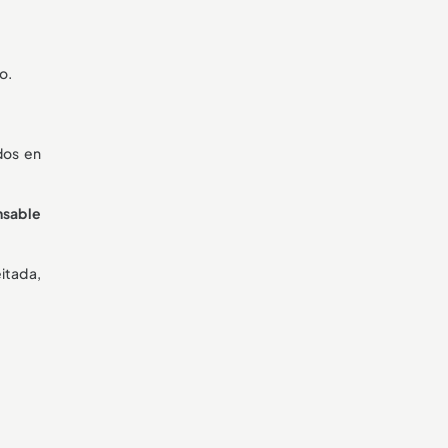
o.
dos en
nsable
eitada,