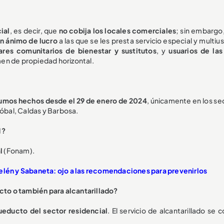
ial
, es decir, que
no cobija los locales comerciales
; sin embargo,
in ánimo de lucro
a las que se les presta servicio especial y multiu
res comunitarios de bienestar y sustitutos
, y
usuarios de las
men de propiedad horizontal.
nsumos hechos desde el 29 de enero de 2024
, únicamente en los se
tóbal, Caldas y Barbosa.
M?
l
(Fonam).
elén y Sabaneta: ojo a las recomendaciones para prevenirlos
ucto o también para alcantarillado?
ueducto del sector residencial
. El servicio de alcantarillado se 