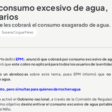
 consumo excesivo de agua,
arios
e les cobrará el consumo exagerado de agua.
Susana Cogua Pérez
edellín (
EPM
),
anunció que cobrará por consumo excesivo de a
aró que
este cobro no aplicará para todos los usuarios de la entida
o un abrebocas
sobre este tema, pues EPM informó que
no 
n agua.
to, pero sí multas para quienes derrochen agua
 activó el
Gobierno nacional
, a través de la Comisión de Regulac
omo objetivo
desincentivar el consumo excesivo de agua potable
l Niño.