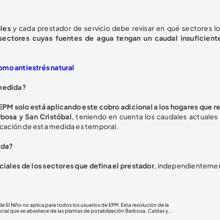
ales
y cada prestador de servicio debe revisar en qué sectores l
sectores cuyas fuentes de agua tengan un caudal insuficien
omo antiestrés natural
 medida?
EPM solo está aplicando este cobro adicional a los hogares que r
rbosa y San Cristóbal
, teniendo en cuenta los caudales actuales 
licación de esta medida es temporal.
ida?
ciales de los sectores que defina el prestador
, independienteme
El Niño no aplica para todos los usuarios de EPM. Esta resolución de la
encial que se abastece de las plantas de potabilización Barbosa, Caldas y...