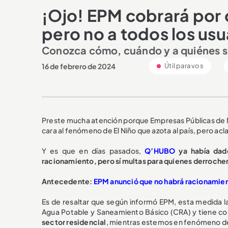
¡Ojo! EPM cobrará por
pero no a todos los usu
Conozca cómo, cuándo y a quiénes s
16 de febrero de 2024
Útil para vos
Preste mucha atención porque Empresas Públicas de M
cara al fenómeno de El Niño que azota al país, pero acl
Y es que en días pasados,
Q’HUBO
ya había dad
racionamiento, pero sí multas para quienes derroche
Antecedente:
EPM anunció que no habrá racionamien
Es de resaltar que según informó EPM, esta medida la
Agua Potable y Saneamiento Básico (CRA) y tiene c
sector residencial
, mientras estemos en fenómeno de