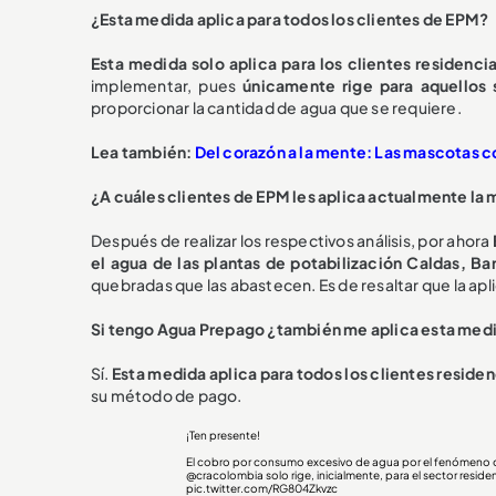
¿Esta medida aplica para todos los clientes de EPM?
Esta medida solo aplica para los clientes residenci
implementar, pues
únicamente rige para aquellos 
proporcionar la cantidad de agua que se requiere.
Lea también:
Del corazón a la mente: Las mascotas c
¿A cuáles clientes de EPM les aplica actualmente la
Después de realizar los respectivos análisis, por ahora
el agua de las plantas de potabilización Caldas, Ba
quebradas que las abastecen. Es de resaltar que la ap
Si tengo Agua Prepago ¿también me aplica esta med
Sí.
Esta medida aplica para todos los clientes residen
su método de pago.
¡Ten presente!
El cobro por consumo excesivo de agua por el fenómeno de 
@cracolombia
solo rige, inicialmente, para el sector resid
pic.twitter.com/RG804Zkvzc