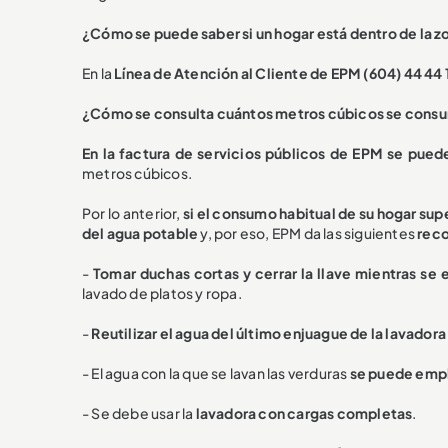
¿Cómo se puede saber si un hogar está dentro de la zo
En la
Línea de Atención al Cliente de EPM (604) 44 44 
¿Cómo se consulta cuántos metros cúbicos se cons
En la factura de servicios públicos de EPM se pued
metros cúbicos.
Por lo anterior,
si el consumo habitual de su hogar su
del agua potable
y, por eso, EPM da las siguientes
reco
-
Tomar duchas cortas y cerrar la llave mientras se
lavado de platos y ropa.
-
Reutilizar el agua del último enjuague de la lavadora
- El agua con la que se lavan las verduras
se puede emple
- Se debe usar la
lavadora con cargas completas
.