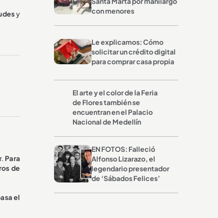
Santa Marta por manilargo
con menores
tudes
y
Le explicamos: Cómo
solicitar un crédito digital
para comprar casa propia
El arte y el color de la Feria
de Flores también se
encuentran en el Palacio
Nacional de Medellín
EN FOTOS: Falleció
r.
Para
Alfonso Lizarazo, el
ros de
legendario presentador
de ‘Sábados Felices’
asa el