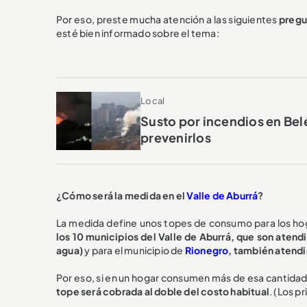
Por eso, preste mucha atención a las siguientes
pregu
esté bien informado sobre el tema:
Local
Susto por incendios en Bel
prevenirlos
¿Cómo será la medida en el
Valle de Aburrá
?
La medida define unos topes de consumo para los hogar
los 10 municipios del Valle de Aburrá, que son atend
agua)
y para el municipio de
Rionegro
, también atendi
Por eso, si en un hogar consumen más de esa cantida
tope será cobrada al doble del costo habitual
. (Los 