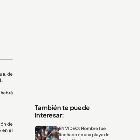
gua
, de
d.
habrá
También te puede
interesar:
ión de
EN VIDEO: Hombre fue
 en el
linchado en una playa de