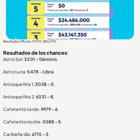
Resultados MiLoto. FOTO: BALOTO
Resultados de los chances:
Astro Sol:
3301 - Géminis
.
Astro Luna:
5478 - Libra
.
Antioqueñita 1:
3028 - 0
.
Antioqueñita 2:
6331 - 8
.
Cafeterito tarde:
9979 - 6
.
Cafeterito noche:
5088 - 5
.
Caribeña día:
6715 - 3
.