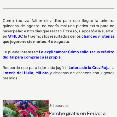
Como todavía faltan diez días para que llegue la primera
quincena de agosto, no caería mal una platica extra para no
pasar pelao estos días que restan. Por eso, si apostó a la suerte,
en
Q’HUBO
le traemos los
resultados de los
chances
y
loterías
que jugaron este martes, 4 de agosto
.
Le puede interesar:
Le explicamos: Cómo solicitar un crédito
digital para comprar casa propia
Recuerde que para la jornada jugó la
Lotería de la Cruz Roja
, la
Lotería del Huila
,
MiLoto
y decenas de chances con jugosos
premios.
Útil para vos
Parche gratis en Feria: la