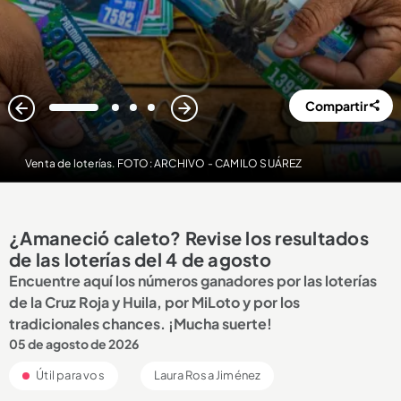
Compartir
1
2
3
4
Venta de loterías. FOTO: ARCHIVO - CAMILO SUÁREZ
¿Amaneció caleto? Revise los resultados
de las loterías del 4 de agosto
Encuentre aquí los números ganadores por las loterías
de la Cruz Roja y Huila, por MiLoto y por los
tradicionales chances. ¡Mucha suerte!
05 de agosto de 2026
Útil para vos
Laura Rosa Jiménez