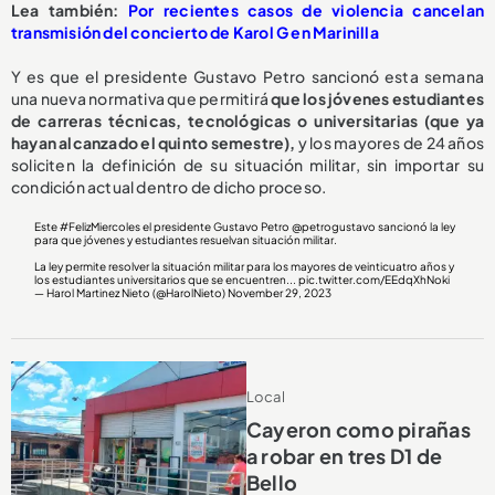
Lea también:
Por recientes casos de violencia cancelan
transmisión del concierto de Karol G en Marinilla
Y es que el presidente Gustavo Petro sancionó esta semana
una nueva normativa que permitirá
que los jóvenes estudiantes
de carreras técnicas, tecnológicas o universitarias (que ya
hayan alcanzado el quinto semestre),
y los mayores de 24 años
soliciten la definición de su situación militar, sin importar su
condición actual dentro de dicho proceso.
Este
#FelizMiercoles
el presidente Gustavo Petro
@petrogustavo
sancionó la ley
para que jóvenes y estudiantes resuelvan situación militar.
La ley permite resolver la situación militar para los mayores de veinticuatro años y
los estudiantes universitarios que se encuentren...
pic.twitter.com/EEdqXhNoki
— Harol Martinez Nieto (@HarolNieto)
November 29, 2023
Local
Cayeron como pirañas
a robar en tres D1 de
Bello