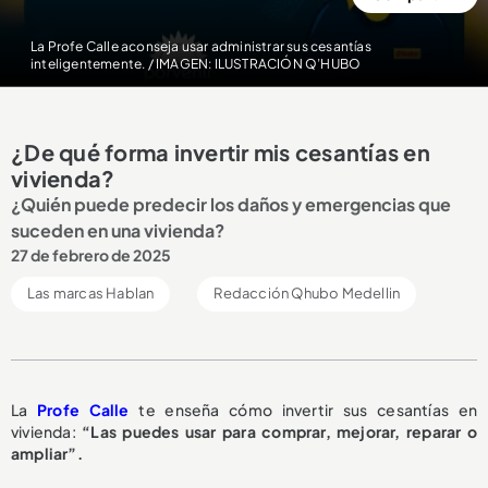
La Profe Calle aconseja usar administrar sus cesantías
inteligentemente. / IMAGEN: ILUSTRACIÓN Q’HUBO
¿De qué forma invertir mis cesantías en
vivienda?
¿Quién puede predecir los daños y emergencias que
suceden en una vivienda?
27 de febrero de 2025
Las marcas Hablan
Redacción Qhubo Medellin
La
Profe Calle
te enseña cómo invertir sus cesantías en
vivienda:
“Las puedes usar para comprar, mejorar, reparar o
ampliar”.