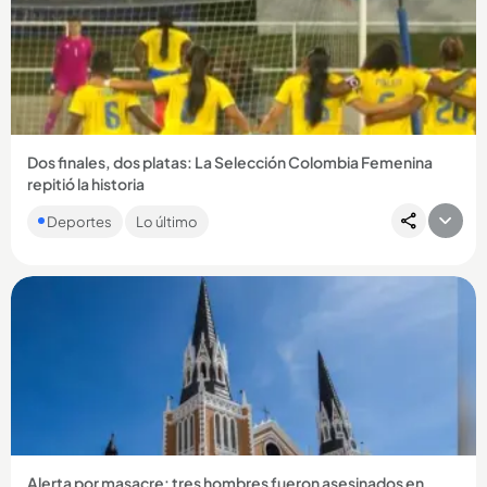
Compartir Noticia
Dos finales, dos platas: La Selección Colombia Femenina
repitió la historia
En los segundos finales del encuentro, la Tricolor dejó
Deportes
Lo último
escapar la ventaja y la presea dorada se definió desde el
punto penal,...
Compartir Noticia
Alerta por masacre: tres hombres fueron asesinados en