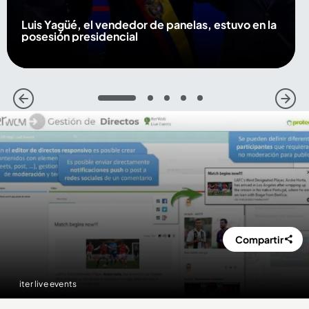
Luis Yagüé, el vendedor de panelas, estuvo en la
posesión presidencial
1
2
3
4
5
Compartir
iter live events