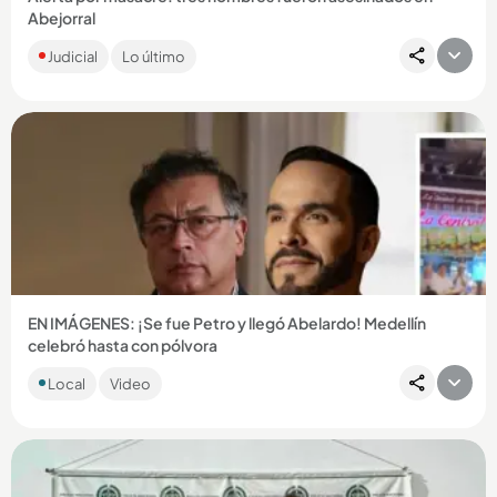
Abejorral
Los hombres, cuyas edades oscilan entre los 20 a 30 años,
Judicial
Lo último
habrían sido ultimados por desconocidos que los
abandonaron en...
Compartir Noticia
EN IMÁGENES: ¡Se fue Petro y llegó Abelardo! Medellín
celebró hasta con pólvora
Una alborada que nadie esperaba en agosto sorprendió a los
Local
Video
paisas. Esta vez, el motivo de la pólvora fue político y
ocurrió...