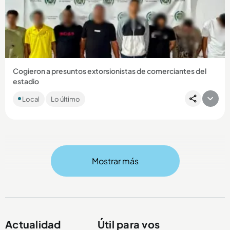
Compartir Noticia
Cogieron a presuntos extorsionistas de comerciantes del
estadio
Los sujetos, presuntos integrantes de La Terraza, estarían
Local
Lo último
dedicados a perseguir a los comerciantes durante eventos
masivos....
Mostrar más
Compartir Noticia
Actualidad
Útil para vos