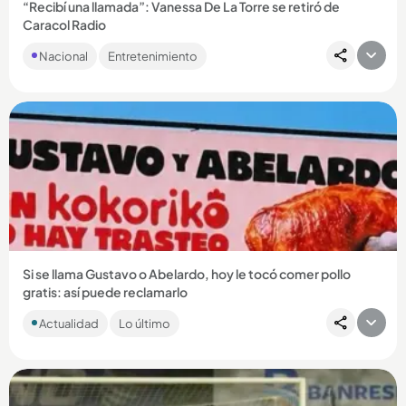
“Recibí una llamada”: Vanessa De La Torre se retiró de
Caracol Radio
En un video que tomó por sorpresa a sus seguidores, la
Nacional
Entretenimiento
periodista caleña contó que aceptó una oferta que cambiará
su rumbo...
Compartir Noticia
Si se llama Gustavo o Abelardo, hoy le tocó comer pollo
gratis: así puede reclamarlo
Mientras Petro alista el trasteo y De la Espriella se prepara
Actualidad
Lo último
para ocupar la Casa de Nariño, una marca decidió ponerle
sabor...