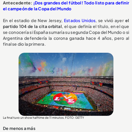
Antecedente:
¡Dos grandes del fútbol! Todo listo para definir
el campeón de la Copa del Mundo
En el estadio de New Jersey,
Estados Unidos
, se vivió ayer
el
partido 104 de la cita orbital
, el que definía el título, en el que
se conocería si España sumaría su segunda Copa del Mundo o si
Argentina defendería la corona ganada hace 4 años, pero al
final se dio la primera.
La final tuvo un show halftime de 11 minutos. FOTO: GETTY
De menos a más