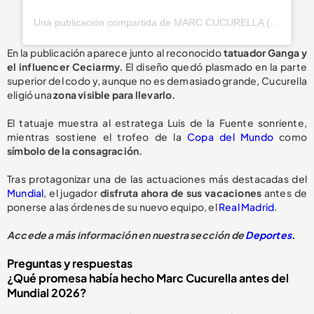
Una publicación compartida de MARC CUCURELLA (@cucurella3)
En la publicación aparece junto al reconocido
tatuador Ganga y
el influencer Ceciarmy.
El diseño quedó plasmado en la parte
superior del codo y, aunque no es demasiado grande, Cucurella
eligió una
zona visible para llevarlo.
El tatuaje muestra al estratega Luis de la Fuente sonriente,
mientras sostiene el trofeo de la
Copa del Mundo
como
símbolo de la consagración.
Tras protagonizar una de las actuaciones más destacadas del
Mundial
, el jugador
disfruta ahora de sus vacaciones
antes de
ponerse a las órdenes de su nuevo equipo, el
Real Madrid
.
Accede a más información en nuestra sección de
Deportes.
Preguntas y respuestas
¿Qué promesa había hecho Marc Cucurella antes del
Mundial 2026?