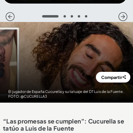
1
2
3
4
5
Compartir
El jugador de España Cucurella y su tatuaje del DT Luis de la Fuente.
FOTO: @CUCURELLA3
“Las promesas se cumplen”: Cucurella se
tatúo a Luis de la Fuente