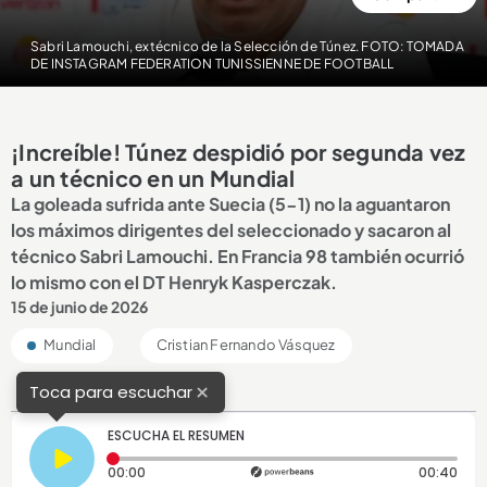
Sabri Lamouchi, extécnico de la Selección de Túnez. FOTO: TOMADA
DE INSTAGRAM FEDERATION TUNISSIENNE DE FOOTBALL
¡Increíble! Túnez despidió por segunda vez
a un técnico en un Mundial
La goleada sufrida ante Suecia (5-1) no la aguantaron
los máximos dirigentes del seleccionado y sacaron al
técnico Sabri Lamouchi. En Francia 98 también ocurrió
lo mismo con el DT Henryk Kasperczak.
15 de junio de 2026
Mundial
Cristian Fernando Vásquez
×
Toca para escuchar
ESCUCHA EL RESUMEN
Tiempo transcurrido: 0 segundos
Dura
00:00
00:40