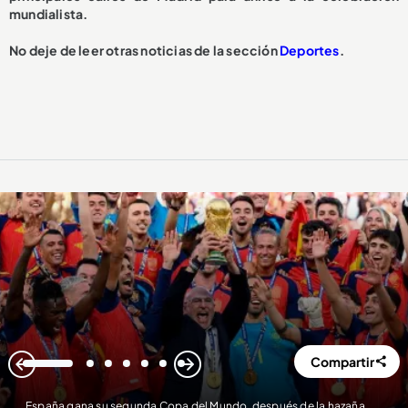
mundialista.
No deje de leer otras noticias de la sección
Deportes
.
Compartir
1
2
3
4
5
6
7
España gana su segunda Copa del Mundo, después de la hazaña