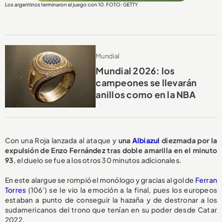
Los argentinos terminaron el juego con 10. FOTO: GETTY
Mundial
Mundial 2026: los
campeones se llevarán
anillos como en la NBA
Con una Roja lanzada al ataque y
una
Albiazul
diezmada por la
expulsión de Enzo Fernández tras doble amarilla en el minuto
93
, el duelo se fue a los otros 30 minutos adicionales.
En este alargue se rompió el monólogo y gracias al gol de
Ferran
Torres
(106’) se le vio la emoción a la final, pues los europeos
estaban a punto de conseguir la hazaña y de destronar a los
sudamericanos del trono que tenían en su poder desde Catar
2022.