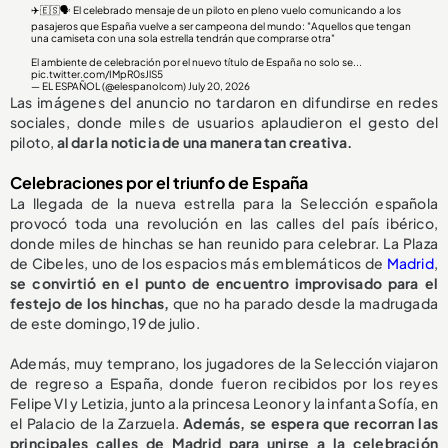
✈️🇪🇸🗣️ El celebrado mensaje de un piloto en pleno vuelo comunicando a los
pasajeros que España vuelve a ser campeona del mundo: "Aquellos que tengan
una camiseta con una sola estrella tendrán que comprarse otra"
El ambiente de celebración por el nuevo título de España no solo se...
pic.twitter.com/IMpR0sJlS5
— EL ESPAÑOL (@elespanolcom)
July 20, 2026
Las imágenes del anuncio no tardaron en difundirse en redes
sociales, donde miles de usuarios aplaudieron el gesto del
piloto,
al dar la noticia de una manera tan creativa.
Celebraciones por el triunfo de España
La llegada de la nueva estrella para la Selección española
provocó toda una revolución en las calles del país ibérico,
donde miles de hinchas se han reunido para celebrar. La Plaza
de Cibeles, uno de los espacios más emblemáticos de
Madrid
,
se convirtió en el punto de encuentro improvisado para el
festejo de los hinchas,
que no ha parado desde la madrugada
de este domingo, 19 de julio.
Además, muy temprano, los jugadores de la Selección viajaron
de regreso a España, donde fueron recibidos por los reyes
Felipe VI y Letizia, junto a la princesa Leonor y la infanta Sofía, en
el Palacio de la Zarzuela.
Además, se espera que recorran las
principales calles de Madrid para unirse a la celebración