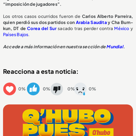
“imposición de jugadores”.
Los otros casos ocurridos fueron de
Carlos Alberto Parreira,
quien perdió sus dos partidos con
Arabia Saudita
y Cha Bum-
kun, DT de
Corea del Sur
sacado tras perder contra
México
y
Países Bajos
.
Accede a más información en nuestra sección de
Mundial
.
Reacciona a esta noticia:
0%
0%
0%
0%