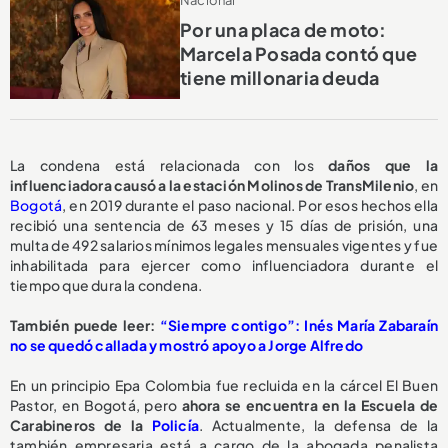
Por una placa de moto:
Marcela Posada contó que
tiene millonaria deuda
La condena está relacionada con los
daños que la
influenciadora causó a la estación Molinos de TransMilenio
, en
Bogotá
, en 2019 durante el paso nacional. Por esos hechos ella
recibió una sentencia de 63 meses y 15 días de prisión, una
multa de 492 salarios mínimos legales mensuales vigentes y fue
inhabilitada para ejercer como influenciadora durante el
tiempo que dura la condena.
También puede leer:
“Siempre contigo”: Inés María Zabaraín
no se quedó callada y mostró apoyo a Jorge Alfredo
En un principio Epa Colombia fue recluida en la cárcel El Buen
Pastor, en Bogotá, pero
ahora se encuentra en la Escuela de
Carabineros de la
Policía
. Actualmente, la defensa de la
también empresaria está a cargo de la abogada penalista