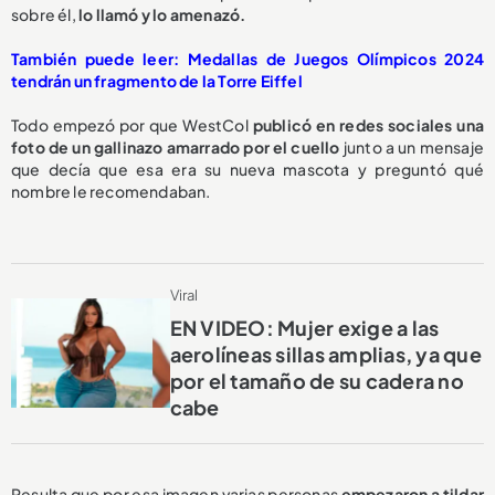
sobre él,
lo llamó y lo amenazó.
También puede leer: Medallas de Juegos Olímpicos 2024
tendrán un fragmento de la Torre Eiffel
Todo empezó por que WestCol
publicó en redes sociales una
foto de un gallinazo amarrado por el cuello
junto a un mensaje
que decía que esa era su nueva mascota y preguntó qué
nombre le recomendaban.
Viral
EN VIDEO: Mujer exige a las
aerolíneas sillas amplias, ya que
por el tamaño de su cadera no
cabe
Resulta que por esa imagen varias personas
empezaron a tildar