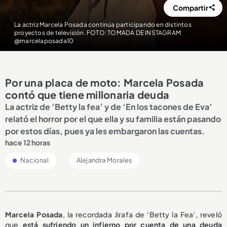
Compartir
La actriz Marcela Posada continúa participando en distintos
proyectos de televisión. FOTO: TOMADA DE INSTAGRAM
@marcelaposada10
Por una placa de moto: Marcela Posada
contó que tiene millonaria deuda
La actriz de ‘Betty la fea’ y de ‘En los tacones de Eva’
relató el horror por el que ella y su familia están pasando
por estos días, pues ya les embargaron las cuentas.
hace 12 horas
Nacional
Alejandra Morales
M
arcela Posada
, la recordada Jirafa de ‘Betty la Fea’, reveló
que
está sufriendo un infierno por cuenta de una deuda