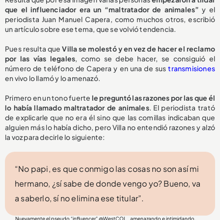
que el influenciador era un “maltratador de animales”
y el
periodista Juan Manuel Capera, como muchos otros, escribió
un artículo sobre ese tema, que se volvió tendencia.
Pues resulta que
Villa se molestó y en vez de hacer el reclamo
por las vías legales
, como se debe hacer, se consiguió el
número de teléfono de Capera y en una de sus
transmisiones
en vivo lo llamó y lo amenazó.
Primero en un tono fuerte
le preguntó las razones por las que él
lo había llamado maltratador de animales
. El periodista trató
de explicarle que no era él sino que las comillas indicaban que
alguien más lo había dicho, pero Villa no entendió razones y alzó
la voz para decirle lo siguiente:
“No papi, es que conmigo las cosas no son así mi
hermano, ¿sí sabe de donde vengo yo? Bueno, va
a saberlo, sí no elimina ese titular”.
Nuevamente el pseudo “influencer”
@WestCOL_
amenazando e intimidando,