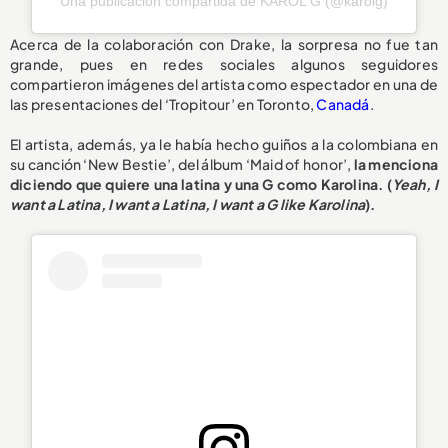
Una publicación compartida de KAROL G (@karolg)
Acerca de la colaboración con Drake, la sorpresa no fue tan
grande, pues en redes sociales algunos seguidores
compartieron imágenes del artista como espectador en una de
las presentaciones del ‘Tropitour’ en Toronto,
Canadá
.
El artista, además, ya le había hecho guiños a la colombiana en
su canción ‘New Bestie’, del álbum ‘Maid of honor’,
la menciona
diciendo que quiere una latina y una G como Karolina. (
Yeah, I
want a Latina, I want a Latina, I want a G like Karolina
).