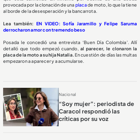
provocada por la clonación de una
placa
de moto,
lo que la tiene
al borde de la desesperación y la bancarrota.
L
ea también:
EN VIDEO: Sofía Jaramillo y Felipe Saruma
derrocharon amor con tremendo beso
Posada le concedió una entrevista ‘Buen Día Colombia’. Allí
detalló que todo empezó cuando,
al parecer, le clonaron la
placa de la moto a su hija Natalia.
En cuestión de días las multas
empezaron a aparecer y a acumularse.
Nacional
“Soy mujer”: periodista de
Caracol respondió las
críticas por su voz