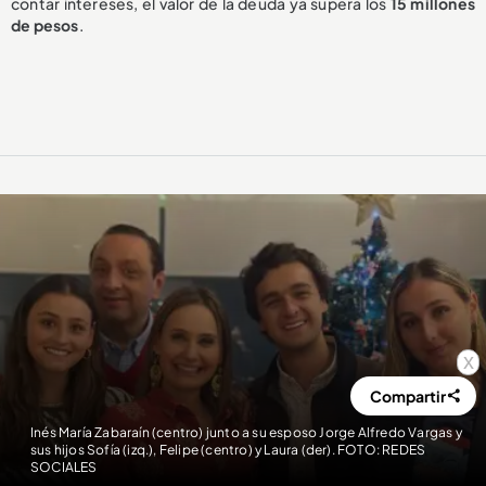
contar intereses, el valor de la deuda ya supera los
15 millones
de pesos
.
x
Compartir
Inés María Zabaraín (centro) junto a su esposo Jorge Alfredo Vargas y
sus hijos Sofía (izq.), Felipe (centro) y Laura (der). FOTO: REDES
SOCIALES