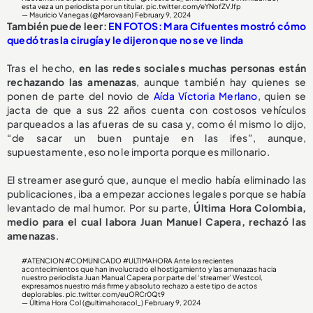
esta vez a un periodista por un titular.
pic.twitter.com/eYNofZVJfp
— Mauricio Vanegas (@Marovaan)
February 9, 2024
También puede leer:
EN FOTOS: Mara Cifuentes mostró cómo
quedó tras la cirugía y le dijeron que no se ve linda
Tras el hecho,
en las redes sociales muchas personas están
rechazando las amenazas
, aunque también hay quienes se
ponen de parte del novio de
Aída Víctoria Merlano
, quien se
jacta de que a sus 22 años cuenta con costosos vehículos
parqueados a las afueras de su casa y, como él mismo lo dijo,
“de sacar un buen puntaje en las ifes”, aunque,
supuestamente, eso no le importa porque es millonario.
El streamer aseguró que, aunque el medio había eliminado las
publicaciones, iba a empezar acciones legales porque se había
levantado de mal humor. Por su parte,
Última Hora Colombia,
medio para el cual labora Juan Manuel Capera, rechazó las
amenazas
.
#ATENCION
#COMUNICADO
#ULTIMAHORA
Ante los recientes
acontecimientos que han involucrado el hostigamiento y las amenazas hacia
nuestro periodista Juan Manual Capera por parte del ‘streamer’ Westcol,
expresamos nuestro más firme y absoluto rechazo a este tipo de actos
deplorables.
pic.twitter.com/euORCr0Qt9
— Última Hora Col (@ultimahoracol_)
February 9, 2024