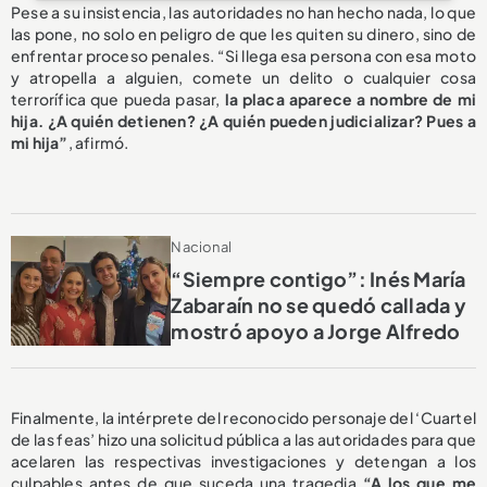
Pese a su insistencia, las autoridades no han hecho nada, lo que
las pone, no solo en peligro de que les quiten su dinero, sino de
enfrentar proceso penales. “Si llega esa persona con esa moto
y atropella a alguien, comete un delito o cualquier cosa
terrorífica que pueda pasar,
la placa aparece a nombre de mi
hija. ¿A quién detienen? ¿A quién pueden judicializar? Pues a
mi hija”
, afirmó.
Nacional
“Siempre contigo”: Inés María
Zabaraín no se quedó callada y
mostró apoyo a Jorge Alfredo
Finalmente, la intérprete del reconocido personaje del ‘Cuartel
de las feas’ hizo una solicitud pública a las autoridades para que
acelaren las respectivas investigaciones y detengan a los
culpables antes de que suceda una tragedia
“A los que me