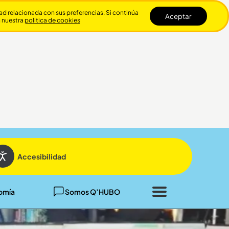
dad relacionada con sus preferencias. Si continúa
Aceptar
n nuestra
politica de cookies
Cerrar
Accesibilidad
omía
Somos Q’HUBO