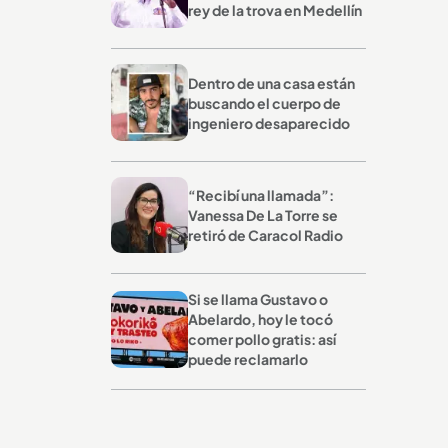
rey de la trova en Medellín
Dentro de una casa están
buscando el cuerpo de
ingeniero desaparecido
“Recibí una llamada”:
Vanessa De La Torre se
retiró de Caracol Radio
Si se llama Gustavo o
Abelardo, hoy le tocó
comer pollo gratis: así
puede reclamarlo