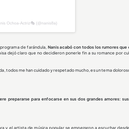
anis Ochoa-Actriz🎭 (@nanis8a)
 programa de farándula,
Nanis acabó con todos los rumores que
aisa dejó claro que no decidieron ponerle fin a su romance por cu
rada, todos me han cuidado y respetado mucho, es un tema doloroso
iere prepararse para enfocarse en sus dos grandes amores: sus 
ora y el artista de música popular se empezaron a escuchar desd