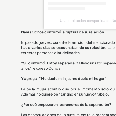
Una publicación compartida de N
Nanis Ochoa confirmó la ruptura de su relación
El pasado jueves,
durante la emisión del mencionado
hace varios días se escuchaban de su relación.
La p
terceras personas o infidelidades.
“
Sí, confirmó. Estoy separada
. Ya llevo un rato sepa
años”, expresó Ochoa.
Y agregó:
“Me duele mi hija, me duele mi hogar”.
La bella mujer advirtió que por el momento
solo qu
Además no quiere pensar sino en su nuevo trabajo.
¿Por qué empezaron los rumores de la separación?
Las especulaciones de la ruptura entre la presentad