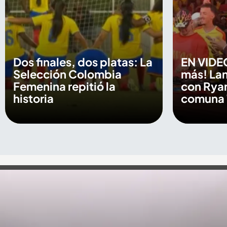
Dos finales, dos platas: La
EN VIDE
Selección Colombia
más! La
Femenina repitió la
con Ryan
historia
comuna 