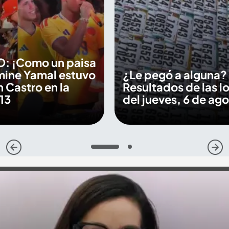
O: ¡Como un paisa
mine Yamal estuvo
¿Le pegó a alguna?
 Castro en la
Resultados de las lo
13
del jueves, 6 de ag
1
2