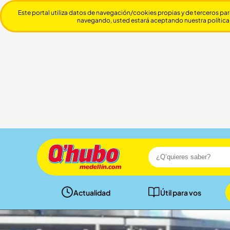
Este portal utiliza datos de navegación/cookies propias y de terceros par
navegando, usted estará aceptando nuestra política
Actualidad
Útil para vos