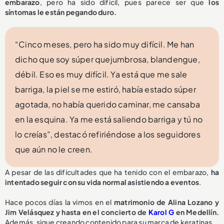
embarazo
, pero ha sido difícil, pues parece ser que
los
síntomas le están pegando duro.
“Cinco meses, pero ha sido muy difícil. Me han
dicho que soy súper quejumbrosa, blandengue,
débil. Eso es muy difícil. Ya está que me sale
barriga, la piel se me estiró, había estado súper
agotada, no había querido caminar, me cansaba
en la esquina. Ya me está saliendo barriga y tú no
lo creías”, destacó refiriéndose a los seguidores
que aún no le creen.
A pesar de las dificultades que ha tenido con el embarazo,
ha
intentado
seguir con su vida normal asistiendo a eventos
.
Hace pocos días la vimos en el
matrimonio de Alina Lozano y
Jim Velásquez y hasta en el concierto de
Karol G
en Medellín.
Además, sigue
creando contenido para su marca de keratinas.