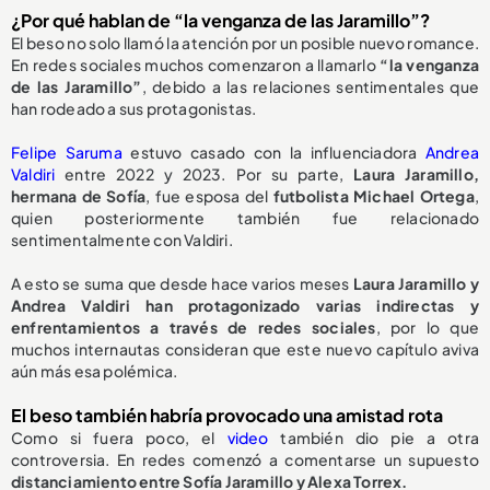
¿Por qué hablan de “la venganza de las Jaramillo”?
El beso no solo llamó la atención por un posible nuevo romance.
En redes sociales muchos comenzaron a llamarlo
“la venganza
de las Jaramillo”
, debido a las relaciones sentimentales que
han rodeado a sus protagonistas.
Felipe Saruma
estuvo casado con la influenciadora
Andrea
Valdiri
entre 2022 y 2023. Por su parte,
Laura Jaramillo,
hermana de Sofía
, fue esposa del
futbolista Michael Ortega
,
quien posteriormente también fue relacionado
sentimentalmente con Valdiri.
A esto se suma que desde hace varios meses
Laura Jaramillo y
Andrea Valdiri han protagonizado varias indirectas y
enfrentamientos a través de redes sociales
, por lo que
muchos internautas consideran que este nuevo capítulo aviva
aún más esa polémica.
El beso también habría provocado una amistad rota
Como si fuera poco, el
video
también dio pie a otra
controversia. En redes comenzó a comentarse un supuesto
distanciamiento entre Sofía Jaramillo y Alexa Torrex.