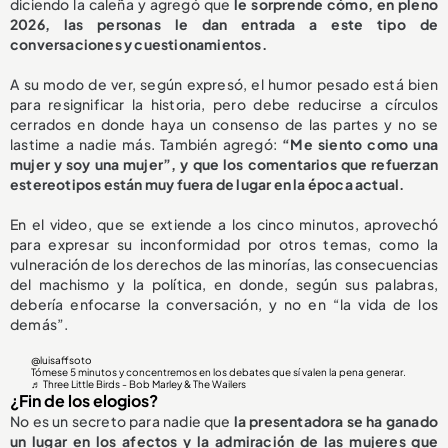
diciendo la caleña y agregó que
le sorprende cómo, en pleno
2026, las personas le dan entrada a este tipo de
conversaciones y cuestionamientos.
A su modo de ver, según expresó, el humor pesado está bien
para resignificar la historia, pero debe reducirse a círculos
cerrados en donde haya un consenso de las partes y no se
lastime a nadie más. También agregó:
“Me siento como una
mujer y soy una mujer”, y que los comentarios que refuerzan
estereotipos están muy fuera de lugar en la época actual.
En el video, que se extiende a los cinco minutos, aprovechó
para expresar su inconformidad por otros temas, como la
vulneración de los derechos de las minorías, las consecuencias
del machismo y la política, en donde, según sus palabras,
debería enfocarse la conversación, y no en “la vida de los
demás”.
@luisaffsoto
Tómese 5 minutos y concentremos en los debates que sí valen la pena generar.
♬ Three Little Birds - Bob Marley & The Wailers
¿Fin de los elogios?
No es un secreto para nadie que
la presentadora se ha ganado
un lugar en los afectos y la admiración de las mujeres que