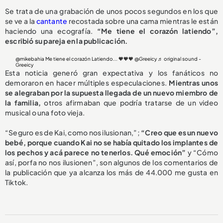
Se trata de una grabación de unos pocos segundos en los que
se ve a la
cantante
recostada sobre una cama mientras le están
haciendo una ecografía.
“Me tiene el corazón latiendo”,
escribió su pareja en la publicación.
@mikebahia
Me tiene el corazón Latiendo... 🧡🧡🧡 @Greeicy
♬ original sound -
Greeicy
Esta noticia generó gran expectativa y los fanáticos no
demoraron en hacer múltiples especulaciones.
Mientras unos
se alegraban por la supuesta llegada de un nuevo miembro de
la familia,
otros afirmaban que podría tratarse de un video
musical o una foto vieja.
“Seguro es de Kai, como nos ilusionan,”;
“Creo que es un nuevo
bebé, porque cuando Kai no se había quitado los implantes de
los pechos y acá parece no tenerlos. Qué emoción”
y “Cómo
así, porfa no nos ilusionen”, son algunos de los comentarios de
la publicación que ya alcanza los más de 44.000 me gusta en
Tiktok.