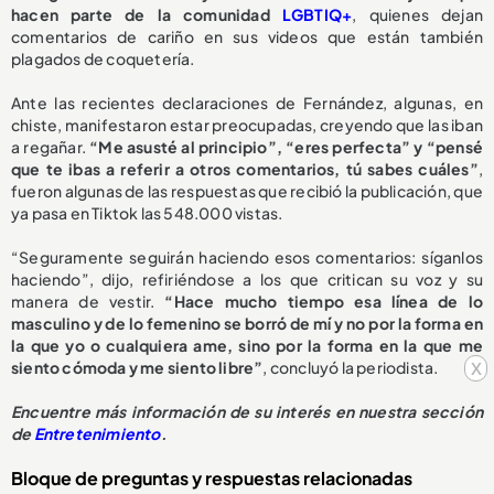
hacen parte de la comunidad
LGBTIQ+
, quienes dejan
comentarios de cariño en sus videos que están también
plagados de coquetería.
Ante las recientes declaraciones de Fernández, algunas, en
chiste, manifestaron estar preocupadas, creyendo que las iban
a regañar.
“Me asusté al principio”, “eres perfecta” y “pensé
que te ibas a referir a otros comentarios, tú sabes cuáles”
,
fueron algunas de las respuestas que recibió la publicación, que
ya pasa en Tiktok las 548.000 vistas.
“Seguramente seguirán haciendo esos comentarios: síganlos
haciendo”, dijo, refiriéndose a los que critican su voz y su
manera de vestir.
“Hace mucho tiempo esa línea de lo
masculino y de lo femenino se borró de mí y no por la forma en
la que yo o cualquiera ame, sino por la forma en la que me
x
siento cómoda y me siento libre”
, concluyó la periodista.
Encuentre más información de su interés en nuestra sección
de
Entretenimiento
.
Bloque de preguntas y respuestas relacionadas