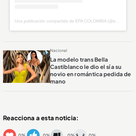
Una publicación compartida de EPA COLOMBIA (@epa_colombia)
Nacional
La modelo trans Bella
Castiblanco le dio el sí a su
novio en romántica pedida de
mano
Reacciona a esta noticia:
0%
0%
0%
0%