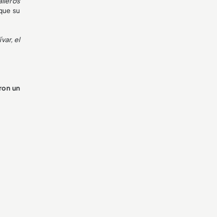
lleros
que su
var, el
ron un