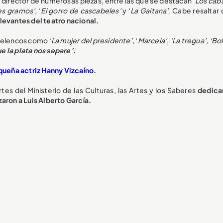
 director de numerosas piezas, entre las que se destacan ‘
Los caba
res gramos’
, ‘
El gorro de cascabeles’
y ‘
La Gaitana’
. Cabe resaltar 
levantes del teatro nacional.
e elencos como ‘
La mujer del presidente’
, ‘
Marcela’, ‘La tregua’, ‘Bolí
e la plata nos separe’.
equeña actriz Hanny Vizcaíno.
tes del Ministerio de las Culturas, las Artes y los Saberes
dedica
zaron a Luis Alberto García.