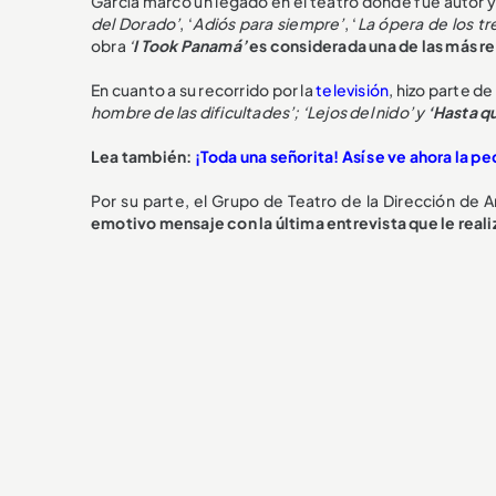
García marcó un legado en el teatro donde fue autor y
del Dorado’
, ‘
Adiós para siempre’
, ‘
La ópera de los t
obra
‘
I Took Panamá’
es considerada una de las más re
En cuanto a su recorrido por la
televisión
, hizo parte d
hombre de las dificultades’; ‘Lejos del nido’ y
‘
Hasta qu
Lea también:
¡Toda una señorita! Así se ve ahora la p
Por su parte, el Grupo de Teatro de la Dirección de Ar
emotivo mensaje con la última entrevista que le reali