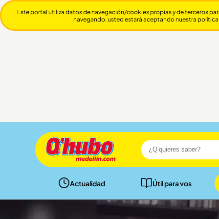
Este portal utiliza datos de navegación/cookies propias y de terceros par
navegando, usted estará aceptando nuestra política
Actualidad
Útil para vos