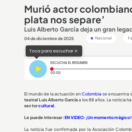
Murió actor colombiano
plata nos separe’
Luis Alberto García deja un gran lega
04 de diciembre de 2025
Nacional
Fa
×
Toca para escuchar
ESCUCHA EL RESUMEN
Tiempo transcurrido: 0 segundos
00:00
El mundo de la actuación en
Colombia
se encuentra de
teatral Luis Alberto García
a los 88 años. La noticia h
sector
cultural
.
Le puede interesar:
EN VIDEO: ¡Un momento mágico! S
La noticia fue confirmada por la Asociación Colom