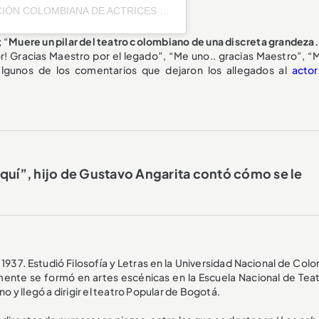
Una publicación compartida por ASOCIACIÓN COLOMBIANA DE ACTRICES Y ACTORES (@actores_aca)
 “
Muere un pilar del teatro colombiano de una discreta grandeza.
r! Gracias Maestro por el legado”, “Me uno.. gracias Maestro”, “M
algunos de los comentarios que dejaron los allegados al
actor
aquí”, hijo de Gustavo Angarita contó cómo se le
n 1937. Estudió Filosofía y Letras en la Universidad Nacional de Col
mente se formó en artes escénicas en la Escuela Nacional de Teat
no y llegó a dirigir el teatro Popular de Bogotá.