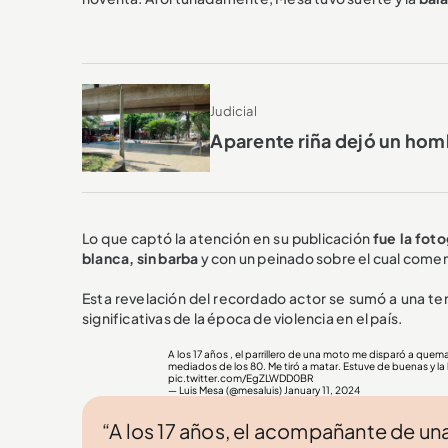
Judicial
Aparente riña dejó un hom
Lo que captó la atención en su publicación
fue la foto
blanca, sin barba
y con un peinado sobre el cual comen
Esta revelación del recordado actor se sumó a una te
significativas de la época de violencia en el país.
A los 17 años , el parrillero de una moto me disparó a quem
mediados de los 80. Me tiró a matar. Estuve de buenas y la 
pic.twitter.com/EgZLWDD0BR
— Luis Mesa (@mesaluis)
January 11, 2024
“A los 17 años, el acompañante de 