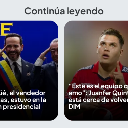
Continúa leyendo
“Este es el equipo 
üé, el vendedor
amo”: Juanfer Quin
as, estuvo en la
está cerca de volver
 presidencial
DIM