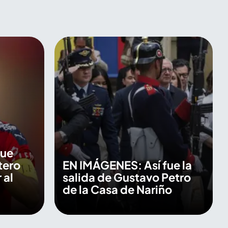
que
tero
EN IMÁGENES: Así fue la
 al
salida de Gustavo Petro
de la Casa de Nariño