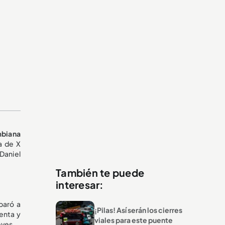
mbiana
a de X
Daniel
También te puede
interesar:
paró a
¡Pilas! Así serán los cierres
enta y
viales para este puente
eves.