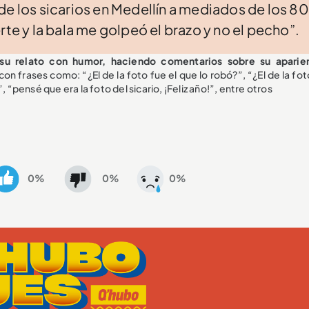
de los sicarios en Medellín a mediados de los 80
rte y la bala me golpeó el brazo y no el pecho”.
 su relato con humor, haciendo comentarios sobre su aparie
n frases como: “¿El de la foto fue el que lo robó?”, “¿El de la fot
 “pensé que era la foto del sicario, ¡Feliz año!”, entre otros
0%
0%
0%