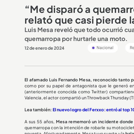
“Me disparó a quemarro
relató que casi pierde l
Luis Mesa reveló que todo ocurrió cuan
quemarropa por hurtarle una moto.
12 de enero de 2024
Nacional
R
El afamado Luis Fernando Mesa, reconocido tanto po
como por su papel de antagonista que le generó ene
(anteriormente conocida como Twitter) compartiend
Valencia, el actor compartió un Throwback Thursday 
Lea también:
El nuevo logro del Ferxxo: entró al top 
A sus 55 años,
Mesa rememoró un incidente donde 
quemarropa con la intención de robarle su motociclet
noventa. Afortunadamente, Mesa tuvo suerte y la
bala