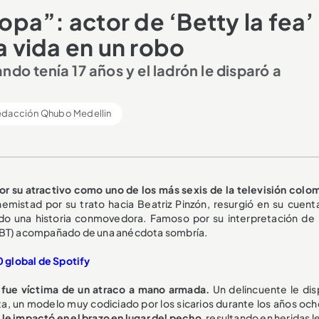
pa”: actor de ‘Betty la fea’
a vida en un robo
do tenía 17 años y el ladrón le disparó a
edacción Qhubo Medellin
r su atractivo como uno de los más sexis de la televisión colo
mistad por su trato hacia Beatriz Pinzón, resurgió en su cuent
o una historia conmovedora. Famoso por su interpretación de 
(TBT) acompañado de una anécdota sombría.
10 global de Spotify
fue víctima de un atraco a mano armada.
Un delincuente le dis
a, un modelo muy codiciado por los sicarios durante los años och
 le impactó en el brazo en lugar del pecho
, resultando en heridas l