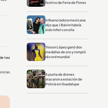
festivo de Feria de Flores
Influenciadora mexicana
dijo que J Balvin habría
sido infiel con ella
Yeison López ganó dos
medallas de oro y rompió
récord mundial
 de tez
encias
A punta de drones
atacaron a estación de
Policía en Guadalupe