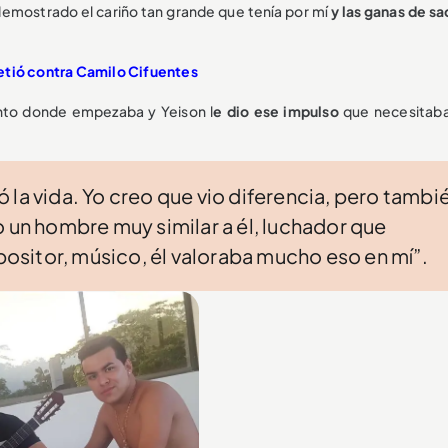
demostrado el cariño tan grande que tenía por mí
y las ganas de s
etió contra Camilo Cifuentes
nto donde empezaba y Yeison l
e dio ese impulso
que necesitaba
 la vida. Yo creo que vio diferencia, pero tambi
o un hombre muy similar a él, luchador que
sitor, músico, él valoraba mucho eso en mí”.