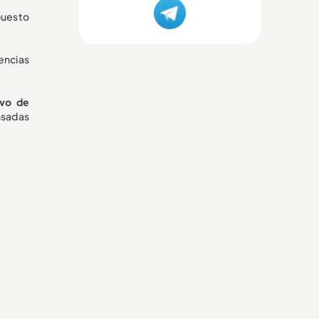
puesto
rencias
ivo de
nsadas