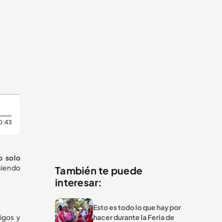
Duración: 43 segundos
0:43
o solo
siendo
También te puede
interesar:
Esto es todo lo que hay por
igos y
hacer durante la Feria de