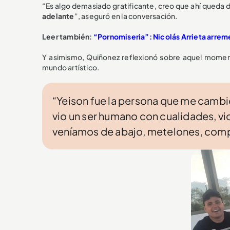
“Es algo demasiado gratificante, creo que ahí queda 
adelante
”, aseguró en la conversación.
Leer también:
“Pornomiseria”: Nicolás Arrieta arrem
Y asimismo, Quiñonez reflexionó sobre aquel mome
mundo artístico.
“Yeison fue la persona que me cambió
vio un ser humano con cualidades, vi
veníamos de abajo, metelones, compo