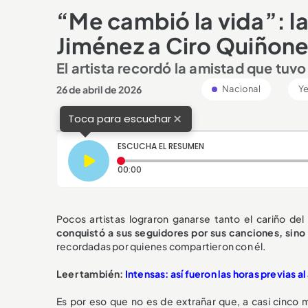
“Me cambió la vida”: la
Jiménez a Ciro Quiñon
El artista recordó la amistad que tuvo
26 de abril de 2026
Nacional
Ye
×
Toca para escuchar
ESCUCHA EL RESUMEN
Tiempo transcurrido: 0 segundos
00:00
Pocos artistas lograron ganarse tanto el cariño de
conquistó a sus seguidores por sus canciones, sino 
recordadas por quienes compartieron con él.
Leer también:
Intensas: así fueron las horas previas 
Es por eso que no es de extrañar que, a casi cinco