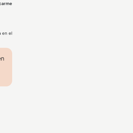
acarme
 en el
én