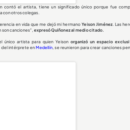
n contó el artista, tiene un significado único porque fue com
ía con otros colegas.
 herencia en vida que me dejó mi hermano
Yeison Jiménez
. Las he
n son canciones”,
expresó Quiñonez al medio citado.
el único artista para quien Yeison
organizó un espacio exclus
a del intérprete en
Medellín
, se reunieron para crear canciones pe