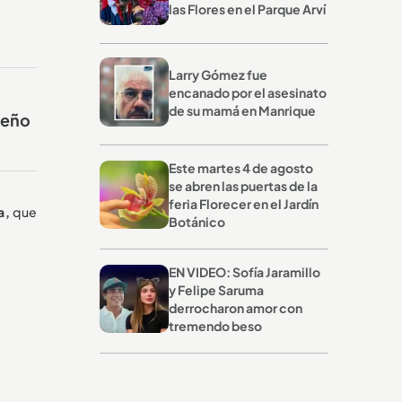
las Flores en el Parque Arví
Larry Gómez fue
encanado por el asesinato
de su mamá en Manrique
ueño
Este martes 4 de agosto
se abren las puertas de la
feria Florecer en el Jardín
a,
que
Botánico
EN VIDEO: Sofía Jaramillo
y Felipe Saruma
derrocharon amor con
tremendo beso