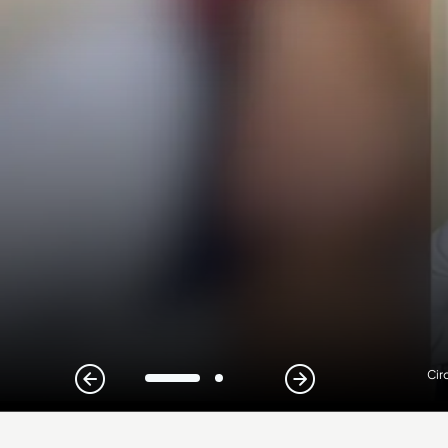
Cir
1
2