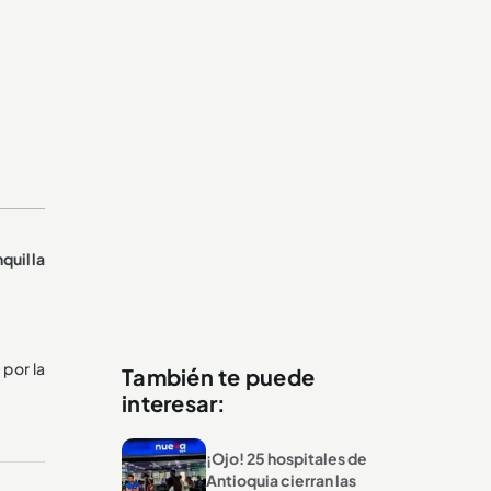
quilla
 por la
También te puede
interesar:
¡Ojo! 25 hospitales de
Antioquia cierran las