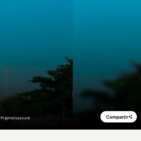
Compartir
RAM @melissacure