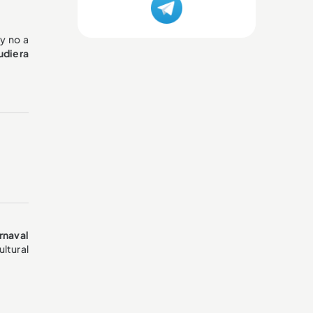
y no a
udiera
rnaval
ultural