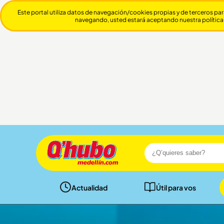
Este portal utiliza datos de navegación/cookies propias y de terceros par
navegando, usted estará aceptando nuestra política
Actualidad
Útil para vos