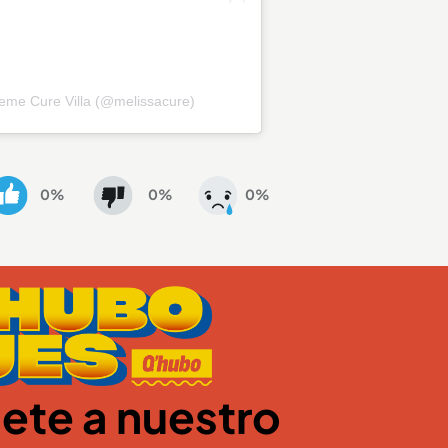
eme Cure Villa (@melissacure)
0%
0%
0%
ete a nuestro