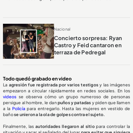
Nacional
Concierto sorpresa: Ryan
Castro y Feid cantaron en
terraza de Pedregal
Todo quedó grabado en video
La
agresión fue registrada por varios testigos
y las imágenes
empezaron a circular rápidamente en redes sociales. En los
videos
se observa cómo un grupo numeroso de personas
persigue al hombre, le dan
puños y patadas
y piden que llamen
a la
Policía
para entregarlo. Hasta las mujeres en vestido de
baño
se unieron a la ola de golpes contra el sujeto.
Finalmente, las
autoridades llegaron al sitio
para controlar la
situación y sacar al señalado del lugar
para evitar que siguiera