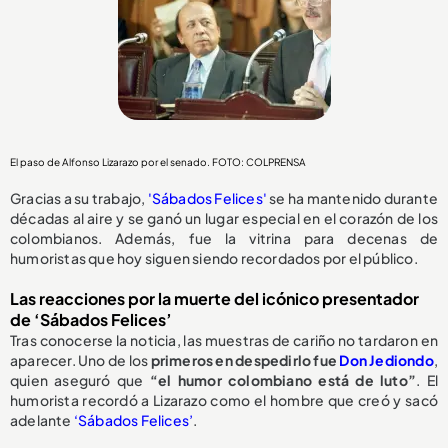
El paso de Alfonso Lizarazo por el senado. FOTO: COLPRENSA
Gracias a su trabajo,
'Sábados Felices'
se ha mantenido durante
décadas al aire y se ganó un lugar especial en el corazón de los
colombianos. Además, fue la vitrina para decenas de
humoristas que hoy siguen siendo recordados por el público.
Las reacciones por la muerte del icónico presentador
de ‘Sábados Felices’
Tras conocerse la noticia, las muestras de cariño no tardaron en
aparecer. Uno de los
primeros en despedirlo fue
Don Jediondo
,
quien aseguró que
“el humor colombiano está de luto”
. El
humorista recordó a Lizarazo como el hombre que creó y sacó
adelante
‘Sábados Felices’
.