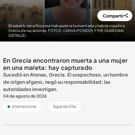
Compartir
Elisabeth-Jane Ross era trabajadora humanitaria y habría viajado a
Grecia de vacaciones. FOTOS: CANVA (FONDO) Y THE GUARDIAN
(DETALLE).
En Grecia encontraron muerta a una mujer
en una maleta: hay capturado
Sucedió en Atenas, Grecia. El sospechoso, un hombre
de origen afgano, negó su responsabilidad; las
autoridades investigan.
04 de agosto de 2026
Internacional
Águeda Villa