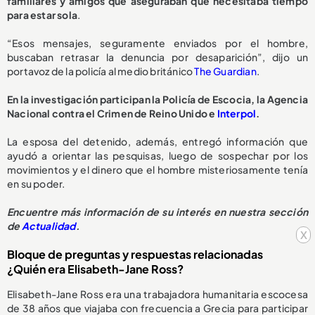
familiares y amigos que aseguraban que necesitaba tiempo
para estar sola
.
“Esos mensajes, seguramente enviados por el hombre,
buscaban retrasar la denuncia por desaparición”, dijo un
portavoz de la policía al medio británico
The Guardian
.
En la investigación participan la Policía de Escocia, la Agencia
Nacional contra el Crimen de Reino Unido e
Interpol
.
La esposa del detenido, además, entregó información que
ayudó a orientar las pesquisas, luego de sospechar por los
movimientos y el dinero que el hombre misteriosamente tenía
en su poder.
Encuentre más información de su interés en nuestra sección
de
Actualidad
.
x
Bloque de preguntas y respuestas relacionadas
¿Quién era Elisabeth-Jane Ross?
Elisabeth-Jane Ross era una trabajadora humanitaria escocesa
de 38 años que viajaba con frecuencia a Grecia para participar