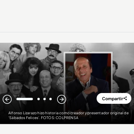
Compartir
1
2
3
4
Alfonso Lizarazo hizo historia como creador y presentador original de
‘Sábados Felices’. FOTOS: COLPRENSA