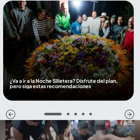
¿Va a ir a la Noche Silletera? Disfrute del plan,
pero siga estas recomendaciones
1
2
3
4
5