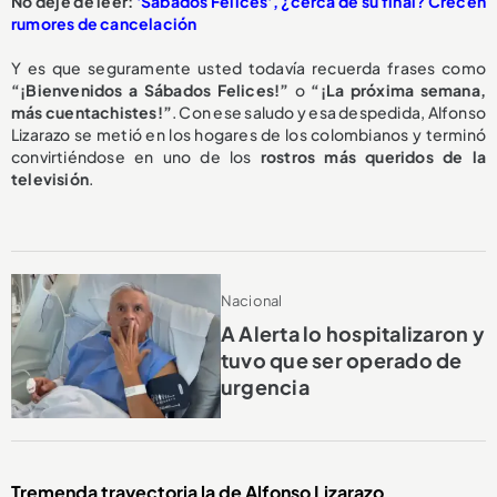
No deje de leer:
'Sábados Felices', ¿cerca de su final? Crecen
rumores de cancelación
Y es que seguramente usted todavía recuerda frases como
“¡Bienvenidos a Sábados Felices!”
o
“¡La próxima semana,
más cuentachistes!”
. Con ese saludo y esa despedida, Alfonso
Lizarazo se metió en los hogares de los colombianos y terminó
convirtiéndose en uno de los
rostros más queridos de la
televisión
.
Nacional
A Alerta lo hospitalizaron y
tuvo que ser operado de
urgencia
Tremenda trayectoria la de Alfonso Lizarazo