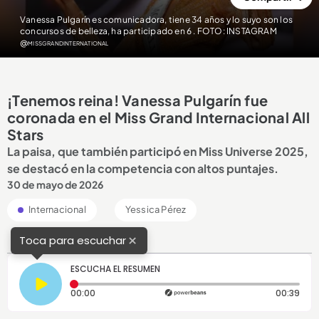
Vanessa Pulgarín es comunicadora, tiene 34 años y lo suyo son los
concursos de belleza, ha participado en 6
. FOTO: INSTAGRAM
@missgrandinternational
¡Tenemos reina! Vanessa Pulgarín fue
coronada en el Miss Grand Internacional All
Stars
La paisa, que también participó en Miss Universe 2025,
se destacó en la competencia con altos puntajes.
30 de mayo de 2026
Internacional
Yessica Pérez
×
Toca para escuchar
ESCUCHA EL RESUMEN
Tiempo transcurrido: 0 segundos
Dura
00:00
00:39