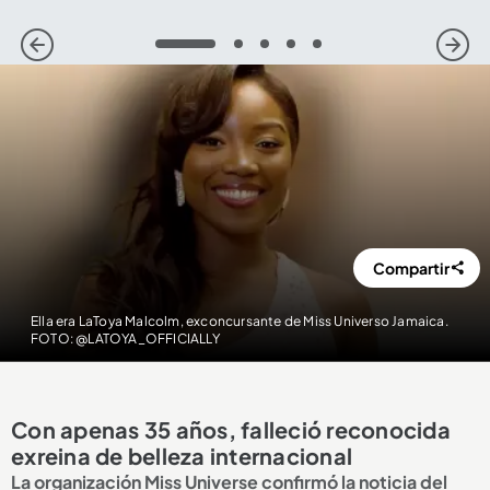
1
2
3
4
5
Compartir
Ella era LaToya Malcolm, exconcursante de Miss Universo Jamaica.
FOTO: @LATOYA_OFFICIALLY
Con apenas 35 años, falleció reconocida
exreina de belleza internacional
La organización Miss Universe confirmó la noticia del