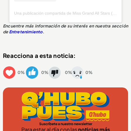
Una publicación compartida de Miss Grand All Stars (@missologycol)
Encuentre más información de su interés en nuestra sección
de
Entretenimiento
.
Reacciona a esta noticia:
0%
0%
0%
0%
Suscríbete a nuestro newsletter
Para estar al día con las
noticias más