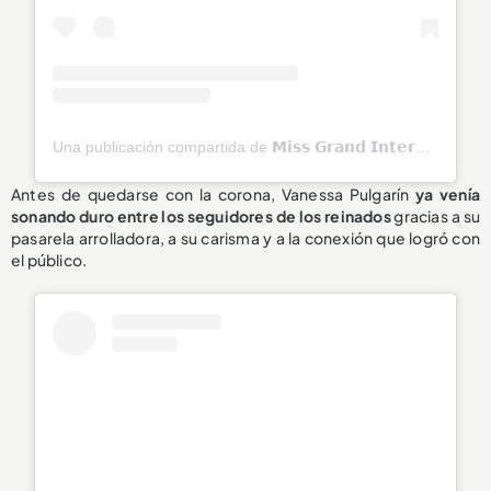
Una publicación compartida de 𝗠𝗶𝘀𝘀 𝗚𝗿𝗮𝗻𝗱 𝗜𝗻𝘁𝗲𝗿𝗻𝗮𝘁𝗶𝗼𝗻𝗮𝗹 (@missgrandinternational)
Antes de quedarse con la corona, Vanessa Pulgarín
ya venía
sonando duro entre los seguidores de los reinados
gracias a su
pasarela arrolladora, a su carisma y a la conexión que logró con
el público.