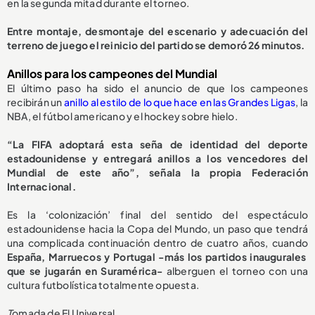
en la segunda mitad durante el torneo.
Entre montaje, desmontaje del escenario y adecuación del
terreno de juego el reinicio del partido se demoró 26 minutos.
Anillos para los campeones del Mundial
El último paso ha sido el anuncio de que los campeones
recibirán un
anillo al estilo de lo que hace en las Grandes Ligas
, la
NBA, el fútbol americano y el hockey sobre hielo.
“La FIFA adoptará esta seña de identidad del deporte
estadounidense y entregará anillos a los vencedores del
Mundial de este año”, señala la propia Federación
Internacional.
Es la ‘colonización’ final del sentido del espectáculo
estadounidense hacia la Copa del Mundo, un paso que tendrá
una complicada continuación dentro de cuatro años, cuando
España, Marruecos y Portugal -más los partidos inaugurales
que se jugarán en Suramérica-
alberguen el torneo con una
cultura futbolística totalmente opuesta.
T
omada de El Universal