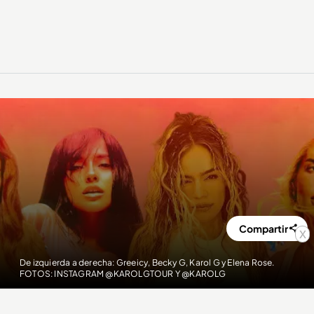
Compartir
x
De izquierda a derecha: Greeicy, Becky G, Karol G y Elena Rose.
FOTOS: INSTAGRAM @KAROLGTOUR Y @KAROLG