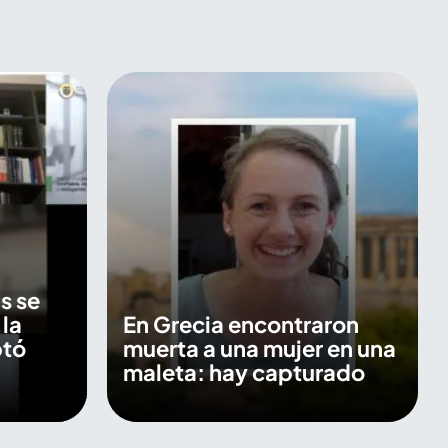
s se
 la
En Grecia encontraron
ptó
muerta a una mujer en una
maleta: hay capturado