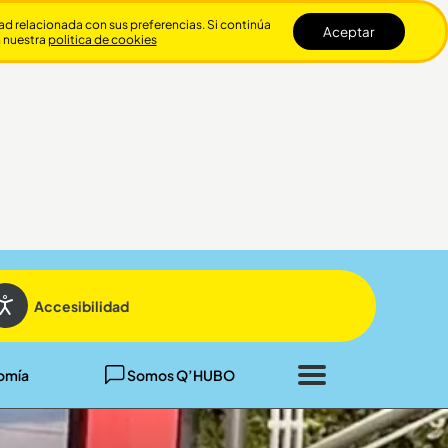
dad relacionada con sus preferencias. Si continúa
Aceptar
n nuestra
politica de cookies
Cerrar
Accesibilidad
omía
Somos Q’HUBO