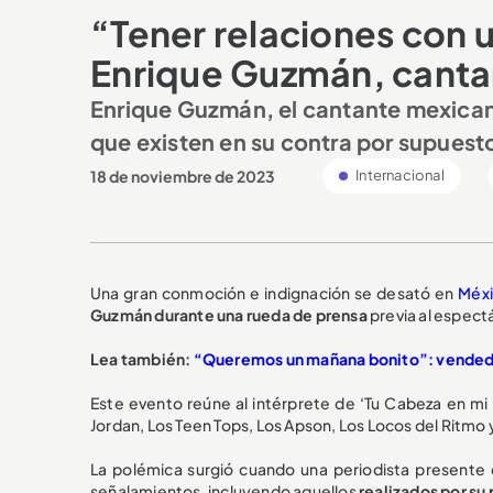
“Tener relaciones con 
Enrique Guzmán, cant
Enrique Guzmán, el cantante mexican
que existen en su contra por supuest
18 de noviembre de 2023
Internacional
Una gran conmoción e indignación se desató en
Méx
Guzmán durante una rueda de prensa
previa al espect
Lea también:
“Queremos un mañana bonito”: vendedore
Este evento reúne al intérprete de ‘Tu Cabeza en m
Jordan, Los Teen Tops, Los Apson, Los Locos del Ritmo
La polémica surgió cuando una periodista presente 
señalamientos, incluyendo aquellos
realizados por su