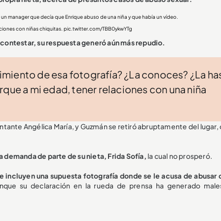
 un manager que decía que Enrique abuso de una niña y que había un vídeo.
ciones con niñas chiquitas.
pic.twitter.com/TBB0ykwYTg
 contestar, su respuesta generó aún más repudio.
miento de esa fotografía? ¿La conoces? ¿La ha
rque a mi edad, tener relaciones con una niña
antante Angélica María, y Guzmán se retiró abruptamente del lugar,
 demanda de parte de su nieta, Frida Sofía,
la cual no prosperó.
e incluyen una supuesta fotografía donde se le acusa de abusar 
nque su declaración en la rueda de prensa ha generado male