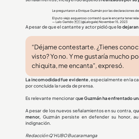
Le preguntaron a Enrique Guzmán por las declaraciones de
El puto viejo asqueroso contestó que le encanta tener rela
— Lalo Garrido 🇲🇽 (@Lalogale)
November 15, 2023
A pesar de que el cantante y actor pidió que
lo dejaran
“Déjame contestarte. ¿Tienes conoci
visto? Yo no. Y me gustaría mucho po
chiquita, me encanta”, expresó.
La incomodidad fue evidente
, especialmente en la c
por concluida la rueda de prensa.
Es relevante mencionar q
ue Guzmán ha enfrentado una
A pesar de los nuevos señalamientos en su contra, q
u
menor,
Guzmán persiste en defender su honor, au
indignación.
Redacción Q’HUBO Bucaramanga