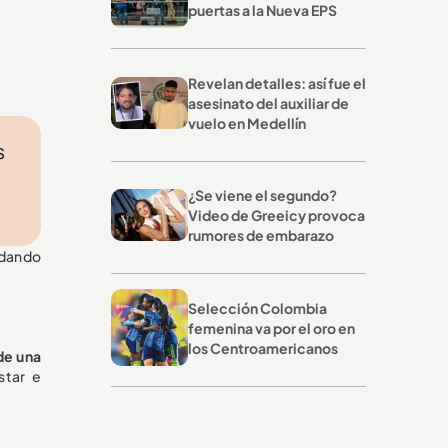
puertas a la Nueva EPS
Revelan detalles: así fue el
asesinato del auxiliar de
vuelo en Medellín
s
¿Se viene el segundo?
Video de Greeicy provoca
rumores de embarazo
 dando
Selección Colombia
femenina va por el oro en
los Centroamericanos
de una
star e