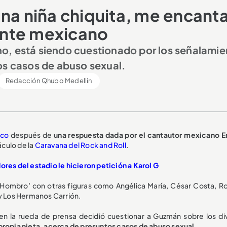
una niña chiquita, me encant
ante mexicano
o, está siendo cuestionado por los señalamie
os casos de abuso sexual.
Redacción Qhubo Medellin
ico
después de
una respuesta dada por el cantautor mexicano E
áculo de la
Caravana del Rock and Roll
.
s del estadio le hicieron petición a Karol G
i Hombro’ con otras figuras como Angélica María, César Costa, R
 y Los Hermanos Carrión.
en la rueda de prensa decidió cuestionar a Guzmán sobre los di
 propia nieta, acerca de presuntos casos de abuso sexual.