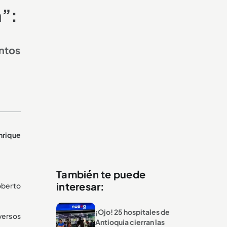
a”:
ntos
nrique
También te puede
interesar:
oberto
¡Ojo! 25 hospitales de
versos
Antioquia cierran las