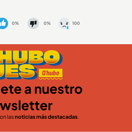
0%
0%
100
ete a nuestro
wsletter
con las
noticias más destacadas
.