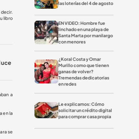
las loterías del 4 de agosto
decir.
u libro
EN VIDEO: Hombre fue
linchado en una playa de
Santa Marta por manilargo
con menores
¿Koral Costa y Omar
 luce
Murillo como que tienen
ganas de volver?
Tremendas dedicatorias
en redes
aban a
Le explicamos: Cómo
solicitar un crédito digital
a en la
para comprar casa propia
mara se