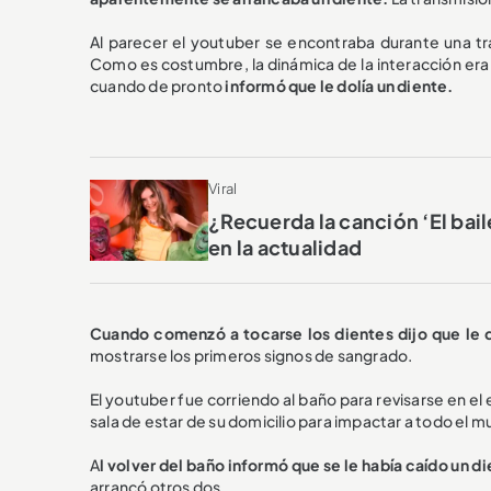
Al parecer el youtuber se encontraba durante una tra
Como es costumbre, la dinámica de la interacción era q
cuando de pronto
informó que le dolía un diente.
Viral
¿Recuerda la canción ‘El bail
en la actualidad
Cuando comenzó a tocarse los dientes dijo que le dol
mostrarse los primeros signos de sangrado.
El youtuber fue corriendo al baño para revisarse en el e
sala de estar de su domicilio para impactar a todo el 
A
l volver del baño informó que se le había caído un d
arrancó otros dos.