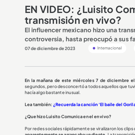
EN VIDEO: ¿Luisito Com
transmisión en vivo?
El influencer mexicano hizo una trans
controversia, hasta preocupó a sus f
07 de diciembre de 2023
Internacional
En la mañana de este miércoles 7 de diciembre el
segundos, pero desconcertó a todos aquellos que tuvie
hacía algo bastante inusual.
Lea también:
¿Recuerda la canción ‘El baile del Goril
¿Que hizo Luisito Comunica en el en vivo?
Por redes sociales rápidamente se viralizaron los clip
aparentemente se arrancaba un diente.
La transmisi