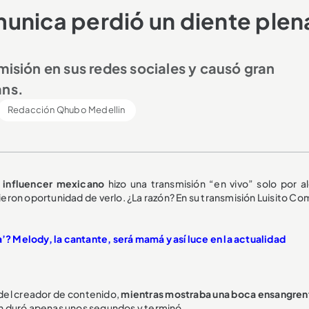
unica perdió un diente plen
misión en sus redes sociales y causó gran
ans.
Redacción Qhubo Medellin
 influencer mexicano
hizo una transmisión “en vivo” solo por a
ron oportunidad de verlo. ¿La razón? En su transmisión Luisito Co
a’? Melody, la cantante, será mamá y así luce en la actualidad
s del creador de contenido,
mientras mostraba una boca ensangren
ón duró apenas unos segundos y terminó.