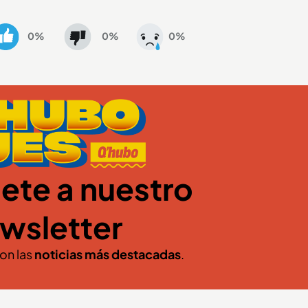
0%
0%
0%
ete a nuestro
wsletter
con las
noticias más destacadas
.