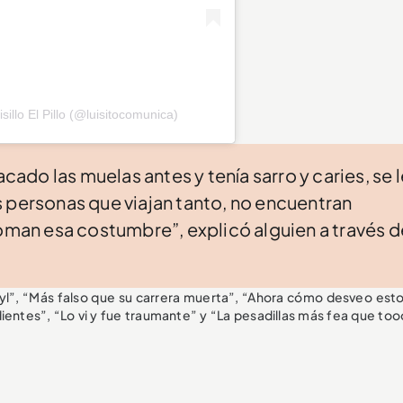
illo El Pillo (@luisitocomunica)
acado las muelas antes y tenía sarro y caries, se 
 personas que viajan tanto, no encuentran
toman esa costumbre”, explicó alguien a través d
byl”, “Más falso que su carrera muerta”, “Ahora cómo desveo esto
entes”, “Lo vi y fue traumante” y “La pesadillas más fea que to