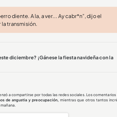
o diente. A la, a ver... Ay cabr*n”, dijo el
 la transmisión.
este diciembre? ¡Gánese la fiesta navideña con la
enzó a compartirse por todas las redes sociales. Los comentarios 
nos de angustia y preocupación,
mientras que otros tantos incr
a mañana.