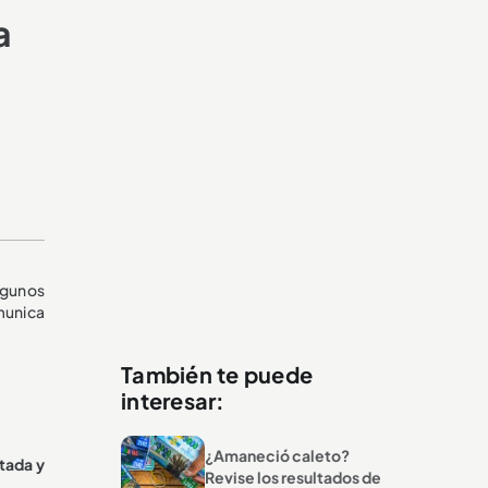
a
lgunos
munica
También te puede
interesar:
¿Amaneció caleto?
tada y
Revise los resultados de