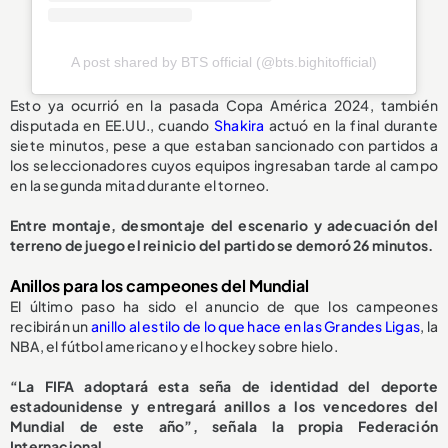
A post shared by BTS official (@bts.bighitofficial)
Esto ya ocurrió en la pasada Copa América 2024, también
disputada en EE.UU., cuando
Shakira
actuó en la final durante
siete minutos, pese a que estaban sancionado con partidos a
los seleccionadores cuyos equipos ingresaban tarde al campo
en la segunda mitad durante el torneo.
Entre montaje, desmontaje del escenario y adecuación del
terreno de juego el reinicio del partido se demoró 26 minutos.
Anillos para los campeones del Mundial
El último paso ha sido el anuncio de que los campeones
recibirán un
anillo al estilo de lo que hace en las Grandes Ligas
, la
NBA, el fútbol americano y el hockey sobre hielo.
“La FIFA adoptará esta seña de identidad del deporte
estadounidense y entregará anillos a los vencedores del
Mundial de este año”, señala la propia Federación
Internacional.