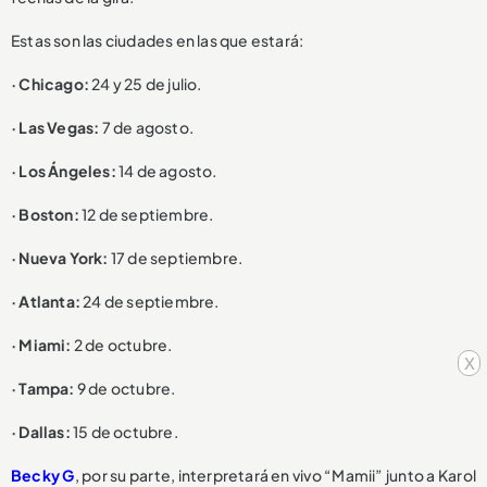
Estas son las ciudades en las que estará:
· Chicago:
24 y 25 de julio.
· Las Vegas:
7 de agosto.
· Los Ángeles:
14 de agosto.
· Boston:
12 de septiembre.
· Nueva York:
17 de septiembre.
· Atlanta:
24 de septiembre.
· Miami:
2 de octubre.
x
· Tampa:
9 de octubre.
· Dallas:
15 de octubre.
Becky G
, por su parte, interpretará en vivo “Mamii” junto a Karol