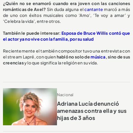
¿Quién no se enamoró cuando era joven con las canciones
románticas de Axel?
Sin duda alguna el
cantante
marcó a más
de uno con éxitos musicales como ‘Amo’, ‘Te voy a amar’ y
‘Celebra la vida’, entre otros.
También le puede interesar:
Esposa de Bruce Willis contó que
el actor ya no vive con la familia, por su salud
Recientemente el también compositor tuvo una entrevista con
el stream Lapré, con quien
habló no solo de
música
, sino de sus
creencias
y lo que significa la religión en su vida.
Nacional
Adriana Lucía denunció
amenazas contra ella y sus
hijas de 3 años