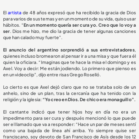
El
artista
de 48 años expresó que ha recibido la gracia de Dios
para varios de sus temas y en un momento de su vida, quiso usar
hábitos. “
En un momento quería ser cura yo. Creo que lo voy a
ser
. Dios me hizo, me dio la gracia de tener algunas canciones
que han calado muy fuerte”.
El anuncio del argentino sorprendió a sus entrevistadores
,
quienes incluso bromearon al pensar ir a una misa y que fuera él
quien la oficiara. “Imaginas que te hace la misa el domingo y es
Axel. Voy a decir: Me están jodiendo. Lo primero que pienso es
en un videoclip”, dijo entre risas Grego Roselló.
Lo cierto es que Axel dejó claro que no se trataba solo de un
anhelo, sino de un plan, tras la cercanía que ha tenido con la
religión y la iglesia:
“Yo creo en Dios. De chico era monaguillo”.
El cantante indicó que tener hijos hoy en día no era un
impedimento para ser cura y después mencionó lo que puede
ser el llamado que va a responder: “Hace un par de meses sentí
como una bajada de línea ahí arriba. Yo siempre quise ser
franciscano, soy devoto de San Francisco de Asís desde los 12