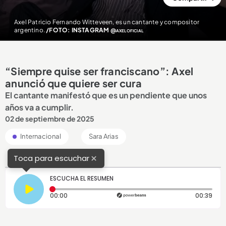
Axel Patricio Fernando Witteveen, es un cantante y compositor
argentino.
/FOTO: INSTAGRAM @axeloficial
“Siempre quise ser franciscano”: Axel
anunció que quiere ser cura
El cantante manifestó que es un pendiente que unos
años va a cumplir.
02 de septiembre de 2025
Internacional
Sara Arias
×
Toca para escuchar
ESCUCHA EL RESUMEN
Tiempo transcurrido: 0 segundos
Dura
00:00
00:39