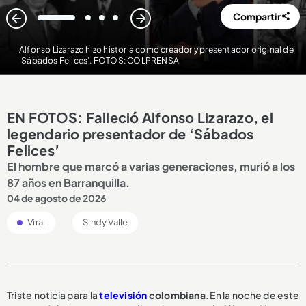
Compartir
1
2
3
4
Alfonso Lizarazo hizo historia como creador y presentador original de
‘Sábados Felices’. FOTOS: COLPRENSA
EN FOTOS: Falleció Alfonso Lizarazo, el
legendario presentador de ‘Sábados
Felices’
El hombre que marcó a varias generaciones, murió a los
87 años en Barranquilla.
04 de agosto de 2026
Viral
Sindy Valle
Triste noticia para la
televisión
colombiana
. En la noche de este