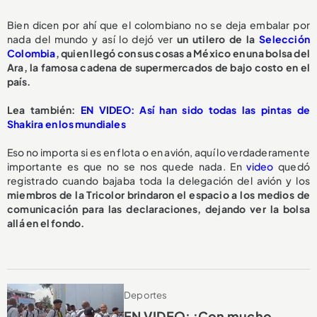
Bien dicen por ahí que el colombiano no se deja embalar por
nada del mundo y así lo dejó ver
un utilero de la
Selección
Colombia
, quien llegó con sus cosas a México en una bolsa del
Ara, la famosa cadena de supermercados de bajo costo en el
país.
Lea también:
EN VIDEO: Así han sido todas las pintas de
Shakira en los mundiales
Eso no importa si es en flota o en avión, aquí lo verdaderamente
importante es que no se nos quede nada. En
video
quedó
registrado cuando bajaba toda la delegación del avión y los
miembros de la Tricolor brindaron el espacio a los medios de
comunicación para las declaraciones, dejando ver la bolsa
allá en el fondo.
Deportes
EN VIDEO: ¡Con mucho