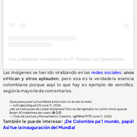
Una publicación compartida de AT Noticias Col (@atnoticias_col_)
Las imágenes se han ido viralizando en las
redes sociales
;
unos
critican y otros
aplauden
, pero esa es la verdadera esencia
colombiana porque aquí lo que hay es ejemplo de sencillez,
según la mayoría de comentarios.
Que pasa pues! La humildad ante todo no le veo lo malo.
— JulG (@rodriguer23)
June 11, 2026
¿No se trata pues de cuidar el planeta? Eso es dar ejemplo no como otros que se
llevan 40 maletines de cuero.😂😥😍
— Club de Lectura y Pensamiento Creativo. (@Milher1979)
June 11, 2026
También le puede interesar:
¡De Colombia pa’l mundo, papá!
Así fue la inauguración del Mundial