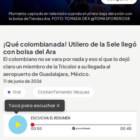
Momento captado en televisión cuando el utilero baja del avión con
la bolsa de Tiendas Ara. FOTO: TOMADA DE X @TOMASFORERO08
¡Qué colombianada! Utilero de la Sele llegó
con bolsa del Ara
El colombiano no se vara por nada y eso sí que lo dejó
claro un miembro de la Tricolor a su llegada al
aeropuerto de Guadalajara, México.
11 de junio de 2026
Viral
Cristian Fernando Vásquez
×
Toca para escuchar
ESCUCHA EL RESUMEN
Tiempo transcurrido: 0 segundos
Dura
00:00
00:45