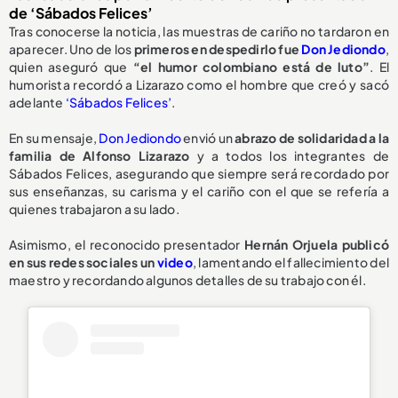
de ‘Sábados Felices’
Tras conocerse la noticia, las muestras de cariño no tardaron en
aparecer. Uno de los
primeros en despedirlo fue
Don Jediondo
,
quien aseguró que
“el humor colombiano está de luto”
. El
humorista recordó a Lizarazo como el hombre que creó y sacó
adelante
‘Sábados Felices’
.
En su mensaje,
Don Jediondo
envió un
abrazo de solidaridad a la
familia de Alfonso Lizarazo
y a todos los integrantes de
Sábados Felices, asegurando que siempre será recordado por
sus enseñanzas, su carisma y el cariño con el que se refería a
quienes trabajaron a su lado.
Asimismo, el reconocido presentador
Hernán Orjuela publicó
en sus redes sociales un
video
, lamentando el fallecimiento del
maestro y recordando algunos detalles de su trabajo con él.