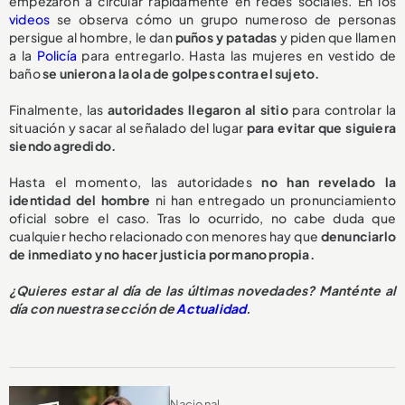
empezaron a circular rápidamente en redes sociales. En los
videos
se observa cómo un grupo numeroso de personas
persigue al hombre, le dan
puños y patadas
y piden que llamen
a la
Policía
para entregarlo. Hasta las mujeres en vestido de
baño
se unieron a la ola de golpes contra el sujeto.
Finalmente, las
autoridades llegaron al sitio
para controlar la
situación y sacar al señalado del lugar
para evitar que siguiera
siendo agredido.
Hasta el momento, las autoridades
no han revelado la
identidad del hombre
ni han entregado un pronunciamiento
oficial sobre el caso. Tras lo ocurrido, no cabe duda que
cualquier hecho relacionado con menores hay que
denunciarlo
de inmediato y no hacer justicia por mano propia.
¿Quieres estar al día de las últimas novedades? Manténte al
día con nuestra sección de
Actualidad
.
Nacional