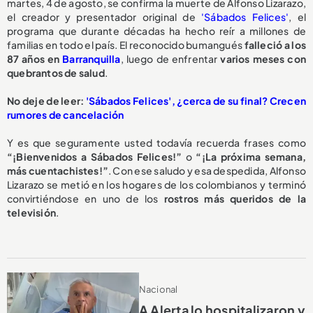
martes, 4 de agosto, se confirma la muerte de Alfonso Lizarazo,
el creador y presentador original de
'Sábados Felices'
, el
programa que durante décadas ha hecho reír a millones de
familias en todo el país. El reconocido bumangués
falleció a los
87 años en
Barranquilla
, luego de enfrentar
varios meses con
quebrantos de salud
.
No deje de leer:
'Sábados Felices', ¿cerca de su final? Crecen
rumores de cancelación
Y es que seguramente usted todavía recuerda frases como
“¡Bienvenidos a Sábados Felices!”
o
“¡La próxima semana,
más cuentachistes!”
. Con ese saludo y esa despedida, Alfonso
Lizarazo se metió en los hogares de los colombianos y terminó
convirtiéndose en uno de los
rostros más queridos de la
televisión
.
Nacional
A Alerta lo hospitalizaron y