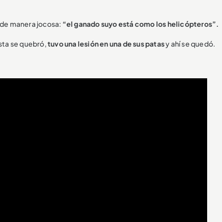
, de manera jocosa:
“el ganado suyo está como los helicópteros”.
asta se quebró,
tuvo una lesión en una de sus patas
y ahí se quedó.