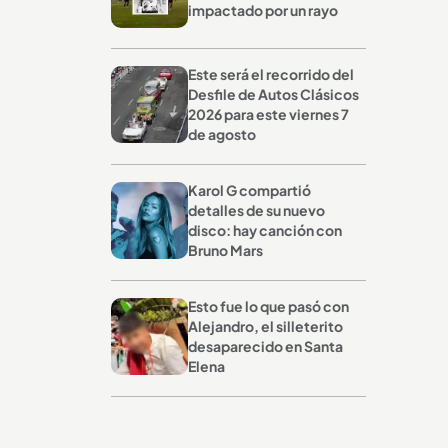
impactado por un rayo
Este será el recorrido del
Desfile de Autos Clásicos
2026 para este viernes 7
de agosto
Karol G compartió
detalles de su nuevo
disco: hay canción con
Bruno Mars
Esto fue lo que pasó con
Alejandro, el silleterito
desaparecido en Santa
Elena