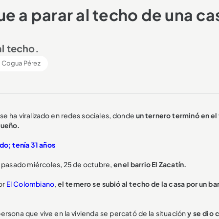
e a parar al techo de una ca
al techo.
 Cogua Pérez
se ha viralizado en redes sociales, donde
un ternero terminó en el
queño.
do; tenía 31 años
l pasado miércoles, 25 de octubre,
en el barrio El Zacatín.
or
El Colombiano
,
el ternero se subió al techo de la casa por un b
 persona que vive en la vivienda se percató de la situación
y se dio 