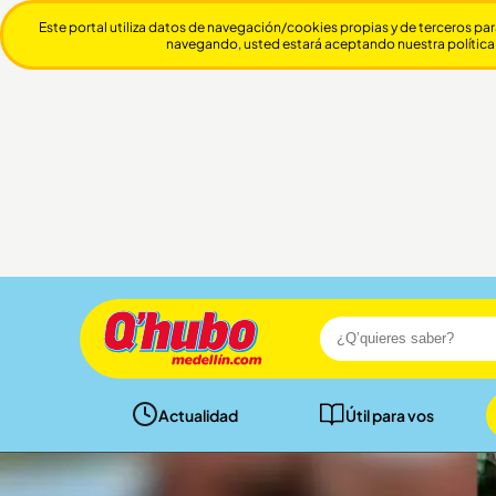
Este portal utiliza datos de navegación/cookies propias y de terceros par
navegando, usted estará aceptando nuestra política
Actualidad
Útil para vos