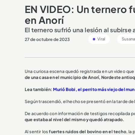
EN VIDEO: Un ternero fu
en Anorí
El ternero sufrió una lesión al subirse 
27 de octubre de 2023
Viral
Susana
Una curiosa escena quedó registrada en un video que 
de una casa en el municipio de Anorí, Nordeste antio
Lea también:
Murió Bobi, el perrito más viejo del mun
Según trascendió, el hecho se presentó en la tarde de
De acuerdo con información de testigos recopilada p
que estaba al nivel del mismo y quedó atrapado.
Al sentir los
fuertes ruidos del bovino en el techo
, la