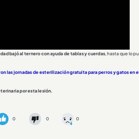
ad bajó al ternero con ayuda de tablas y cuerdas
, hasta que lo p
n las jornadas de esterilización gratuita para perros y gatos en e
terinaria por esta lesión.
0
0
0