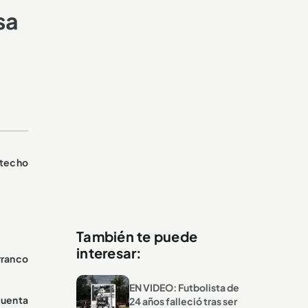
sa
 techo
También te puede
interesar:
arranco
EN VIDEO: Futbolista de
cuenta
24 años falleció tras ser