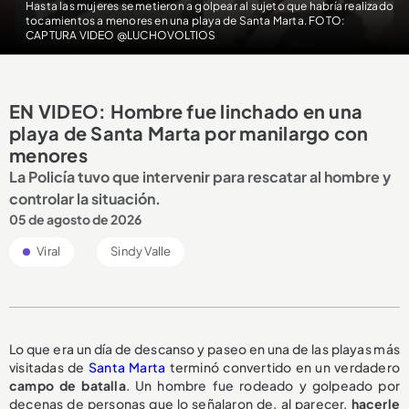
Hasta las mujeres se metieron a golpear al sujeto que habría realizado
tocamientos a menores en una playa de Santa Marta. FOTO:
CAPTURA VIDEO @LUCHOVOLTIOS
EN VIDEO: Hombre fue linchado en una
playa de Santa Marta por manilargo con
menores
La Policía tuvo que intervenir para rescatar al hombre y
controlar la situación.
05 de agosto de 2026
Viral
Sindy Valle
Lo que era un día de descanso y paseo en una de las playas más
visitadas de
Santa Marta
terminó convertido en un verdadero
campo de batalla
. Un hombre fue rodeado y golpeado por
decenas de personas que lo señalaron de, al parecer,
hacerle