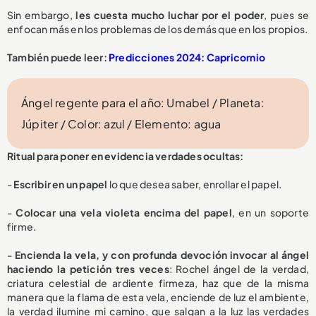
Sin embargo,
les cuesta mucho luchar por el poder
, pues se
enfocan más en los problemas de los demás que en los propios.
También puede leer:
Predicciones 2024: Capricornio
Ángel regente para el año: Umabel / Planeta:
Júpiter / Color: azul / Elemento: agua
Ritual para poner en evidencia verdades ocultas:
-
Escribir en un papel
lo que desea saber, enrollar el papel.
-
Colocar una vela violeta encima del papel
, en un soporte
firme.
-
Encienda la vela, y con profunda devoción invocar al ángel
haciendo la petición tres veces
: Rochel ángel de la verdad,
criatura celestial de ardiente firmeza, haz que de la misma
manera que la flama de esta vela, enciende de luz el ambiente,
la verdad ilumine mi camino, que salgan a la luz las verdades