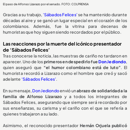
El paso de Alfonso Lizarazo por el senado. FOTO: COLPRENSA
Gracias a su trabajo,
'Sábados Felices'
se ha mantenido durante
décadas al aire y se ganó un lugar especial en el corazón de los
colombianos. Además, fue la vitrina para decenas de
humoristas que hoy siguen siendo recordados por el público.
Las reacciones por la muerte del icónico presentador
de ‘Sábados Felices’
Tras conocerse la noticia, las muestras de cariño no tardaron en
aparecer. Uno de los
primeros en despedirlo fue
Don Jediondo
,
quien aseguró que
“el humor colombiano está de luto”
. El
humorista recordó a Lizarazo como el hombre que creó y sacó
adelante
‘Sábados Felices’
.
En su mensaje,
Don Jediondo
envió un
abrazo de solidaridad a la
familia de Alfonso Lizarazo
y a todos los integrantes de
Sábados Felices, asegurando que siempre será recordado por
sus enseñanzas, su carisma y el cariño con el que se refería a
quienes trabajaron a su lado.
Asimismo, el reconocido presentador
Hernán Orjuela publicó