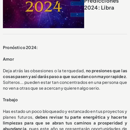
Predicciones
2024: Libra
Pronóstico 2024:
Amor
Deja atrás las obsesiones o la terquedad,
no presiones que las
cosas pasen y así darás paso a que sucedan con mayor rapidez
.
Solteros... pueden estar tan concentrados en una persona que
no ven a otras que se acercan y quieren algo serio.
Trabajo
Has estado un poco bloqueado y estancado en tus proyectos y
planes futuros,
debes revisar tu parte energética y hacerte
limpiezas para que se abran tus caminos a prosperidad y
abundancia
, pues este año se presentarán oportunidades de