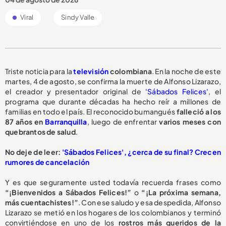
Viral
Sindy Valle
Triste noticia para la
televisión
colombiana
. En la noche de este
martes, 4 de agosto, se confirma la muerte de Alfonso Lizarazo,
el creador y presentador original de
'Sábados Felices'
, el
programa que durante décadas ha hecho reír a millones de
familias en todo el país. El reconocido bumangués
falleció a los
87 años en
Barranquilla
, luego de enfrentar
varios meses con
quebrantos de salud
.
No deje de leer:
'Sábados Felices', ¿cerca de su final? Crecen
rumores de cancelación
Y es que seguramente usted todavía recuerda frases como
“¡Bienvenidos a Sábados Felices!”
o
“¡La próxima semana,
más cuentachistes!”
. Con ese saludo y esa despedida, Alfonso
Lizarazo se metió en los hogares de los colombianos y terminó
convirtiéndose en uno de los
rostros más queridos de la