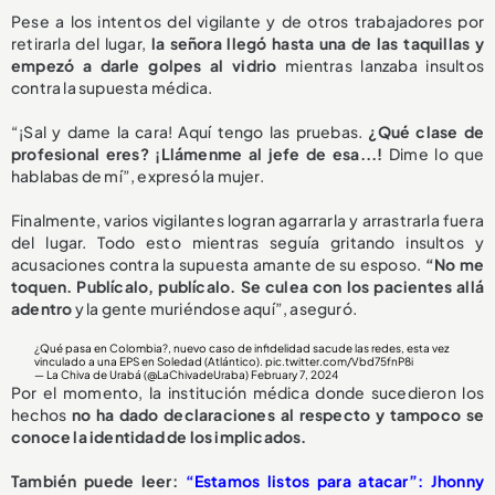
Pese a los intentos del vigilante y de otros trabajadores por
retirarla del lugar,
l
a señora llegó hasta una de las taquillas y
empezó a darle golpes al vidrio
mientras lanzaba insultos
contra la supuesta médica.
“¡Sal y dame la cara! Aquí tengo las pruebas.
¿Qué clase de
profesional eres? ¡Llámenme al jefe de esa...!
Dime lo que
hablabas de mí”, expresó la mujer.
Finalmente, varios vigilantes logran agarrarla y arrastrarla fuera
del lugar. Todo esto mientras seguía gritando insultos y
acusaciones contra la supuesta amante de su esposo.
“No me
toquen. Publícalo, publícalo. Se culea con los pacientes allá
adentro
y la gente muriéndose aquí”, aseguró.
¿Qué pasa en Colombia?, nuevo caso de infidelidad sacude las redes, esta vez
vinculado a una EPS en Soledad (Atlántico).
pic.twitter.com/Vbd75fnP8i
— La Chiva de Urabá (@LaChivadeUraba)
February 7, 2024
Por el momento, la institución médica donde sucedieron los
hechos
no ha dado declaraciones al respecto y tampoco se
conoce la identidad de los implicados.
También puede leer:
“Estamos listos para atacar”: Jhonny