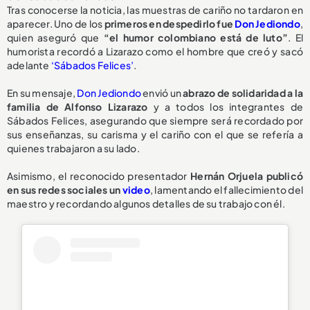
Tras conocerse la noticia, las muestras de cariño no tardaron en
aparecer. Uno de los
primeros en despedirlo fue
Don Jediondo
,
quien aseguró que
“el humor colombiano está de luto”
. El
humorista recordó a Lizarazo como el hombre que creó y sacó
adelante
‘Sábados Felices’
.
En su mensaje,
Don Jediondo
envió un
abrazo de solidaridad a la
familia de Alfonso Lizarazo
y a todos los integrantes de
Sábados Felices, asegurando que siempre será recordado por
sus enseñanzas, su carisma y el cariño con el que se refería a
quienes trabajaron a su lado.
Asimismo, el reconocido presentador
Hernán Orjuela publicó
en sus redes sociales un
video
, lamentando el fallecimiento del
maestro y recordando algunos detalles de su trabajo con él.