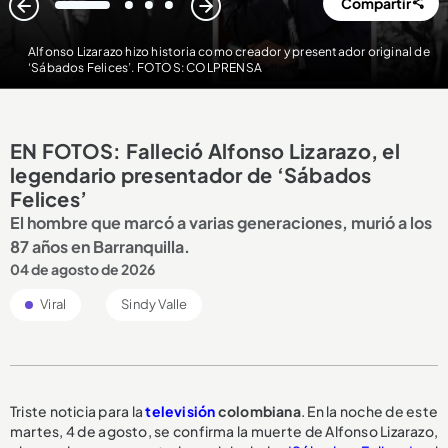
Compartir
1
2
3
4
Alfonso Lizarazo hizo historia como creador y presentador original de
‘Sábados Felices’. FOTOS: COLPRENSA
EN FOTOS: Falleció Alfonso Lizarazo, el
legendario presentador de ‘Sábados
Felices’
El hombre que marcó a varias generaciones, murió a los
87 años en Barranquilla.
04 de agosto de 2026
Viral
Sindy Valle
Triste noticia para la
televisión
colombiana
. En la noche de este
martes, 4 de agosto, se confirma la muerte de Alfonso Lizarazo,