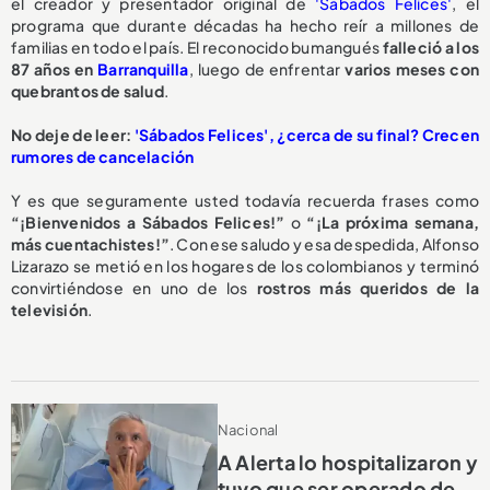
el creador y presentador original de
'Sábados Felices'
, el
programa que durante décadas ha hecho reír a millones de
familias en todo el país. El reconocido bumangués
falleció a los
87 años en
Barranquilla
, luego de enfrentar
varios meses con
quebrantos de salud
.
No deje de leer:
'Sábados Felices', ¿cerca de su final? Crecen
rumores de cancelación
Y es que seguramente usted todavía recuerda frases como
“¡Bienvenidos a Sábados Felices!”
o
“¡La próxima semana,
más cuentachistes!”
. Con ese saludo y esa despedida, Alfonso
Lizarazo se metió en los hogares de los colombianos y terminó
convirtiéndose en uno de los
rostros más queridos de la
televisión
.
Nacional
A Alerta lo hospitalizaron y
tuvo que ser operado de