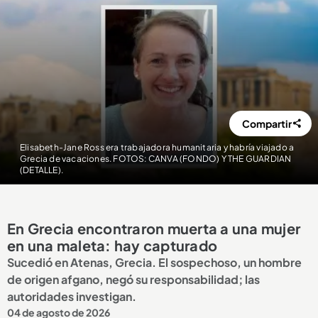
Compartir
Elisabeth-Jane Ross era trabajadora humanitaria y habría viajado a
Grecia de vacaciones. FOTOS: CANVA (FONDO) Y THE GUARDIAN
(DETALLE).
En Grecia encontraron muerta a una mujer
en una maleta: hay capturado
Sucedió en Atenas, Grecia. El sospechoso, un hombre
de origen afgano, negó su responsabilidad; las
autoridades investigan.
04 de agosto de 2026