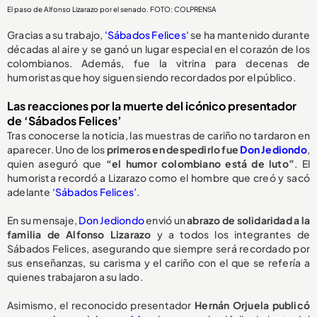
El paso de Alfonso Lizarazo por el senado. FOTO: COLPRENSA
Gracias a su trabajo,
'Sábados Felices'
se ha mantenido durante
décadas al aire y se ganó un lugar especial en el corazón de los
colombianos. Además, fue la vitrina para decenas de
humoristas que hoy siguen siendo recordados por el público.
Las reacciones por la muerte del icónico presentador
de ‘Sábados Felices’
Tras conocerse la noticia, las muestras de cariño no tardaron en
aparecer. Uno de los
primeros en despedirlo fue
Don Jediondo
,
quien aseguró que
“el humor colombiano está de luto”
. El
humorista recordó a Lizarazo como el hombre que creó y sacó
adelante
‘Sábados Felices’
.
En su mensaje,
Don Jediondo
envió un
abrazo de solidaridad a la
familia de Alfonso Lizarazo
y a todos los integrantes de
Sábados Felices, asegurando que siempre será recordado por
sus enseñanzas, su carisma y el cariño con el que se refería a
quienes trabajaron a su lado.
Asimismo, el reconocido presentador
Hernán Orjuela publicó