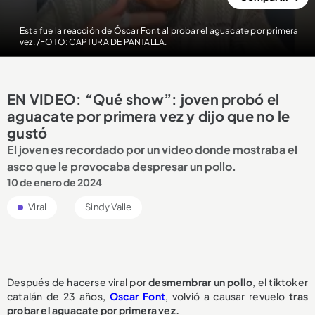
Esta fue la reacción de Óscar Font al probar el aguacate por primera
vez. /FOTO: CAPTURA DE PANTALLA.
EN VIDEO: “Qué show”: joven probó el
aguacate por primera vez y dijo que no le
gustó
El joven es recordado por un video donde mostraba el
asco que le provocaba despresar un pollo.
10 de enero de 2024
Viral
Sindy Valle
Después de hacerse viral por
desmembrar un pollo
, el tiktoker
catalán de 23 años,
Oscar Font
, volvió a causar revuelo
tras
probar el aguacate por primera vez.