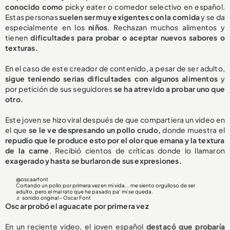
conocido como
picky eater o comedor selectivo en español.
Estas personas
suelen ser muy exigentes con la comida
y se da
especialmente en los
niños
. Rechazan muchos alimentos y
tienen
dificultades para probar o aceptar nuevos sabores o
texturas.
En el caso de este creador de contenido, a pesar de ser adulto,
sigue teniendo serias dificultades con algunos alimentos
y
por petición de sus seguidores
se ha atrevido a probar uno que
otro.
Este joven se hizo viral después de que compartiera un video en
el que
se le ve despresando un pollo crudo,
donde muestra el
repudio que le produce esto por el olor que emana y la textura
de la carne
. Recibió cientos de críticas donde lo llamaron
exagerado y hasta se burlaron de sus expresiones.
@oscaarfont
Cortando un pollo por primera vez en mi vida... me siento orgulloso de ser
adulto, pero el mal rato que he pasado pa’ mí se queda.
♬ sonido original - Oscar Font
Oscar probó el aguacate por primera vez
En un reciente video, el joven español
destacó que probaría