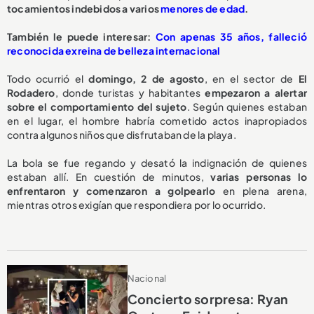
tocamientos indebidos a varios
menores de edad
.
También le puede interesar:
Con apenas 35 años, falleció
reconocida exreina de belleza internacional
Todo ocurrió el
domingo, 2 de agosto
, en el sector de
El
Rodadero
, donde turistas y habitantes
empezaron a alertar
sobre el comportamiento del sujeto
. Según quienes estaban
en el lugar, el hombre habría cometido actos inapropiados
contra algunos niños que disfrutaban de la playa.
La bola se fue regando y desató la indignación de quienes
estaban allí. En cuestión de minutos,
varias personas lo
enfrentaron y comenzaron a golpearlo
en plena arena,
mientras otros exigían que respondiera por lo ocurrido.
Nacional
Concierto sorpresa: Ryan