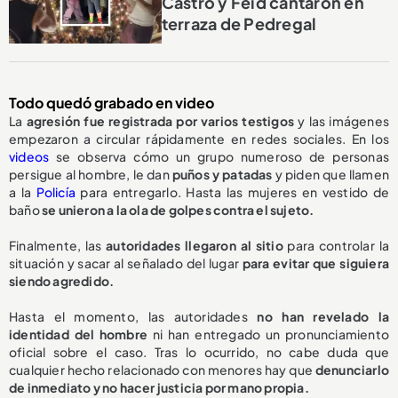
Castro y Feid cantaron en
terraza de Pedregal
Todo quedó grabado en video
La
agresión fue registrada por varios testigos
y las imágenes
empezaron a circular rápidamente en redes sociales. En los
videos
se observa cómo un grupo numeroso de personas
persigue al hombre, le dan
puños y patadas
y piden que llamen
a la
Policía
para entregarlo. Hasta las mujeres en vestido de
baño
se unieron a la ola de golpes contra el sujeto.
Finalmente, las
autoridades llegaron al sitio
para controlar la
situación y sacar al señalado del lugar
para evitar que siguiera
siendo agredido.
Hasta el momento, las autoridades
no han revelado la
identidad del hombre
ni han entregado un pronunciamiento
oficial sobre el caso. Tras lo ocurrido, no cabe duda que
cualquier hecho relacionado con menores hay que
denunciarlo
de inmediato y no hacer justicia por mano propia.