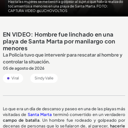
Hasta las mujeres se metieron a golpear al sujeto que habría realizado
tocamientos a menores en una playa de Santa Marta. FOTO:
CAPTURA VIDEO @LUCHOVOLTIOS
EN VIDEO: Hombre fue linchado en una
playa de Santa Marta por manilargo con
menores
La Policía tuvo que intervenir para rescatar al hombre y
controlar la situación.
05 de agosto de 2026
Viral
Sindy Valle
Lo que era un día de descanso y paseo en una de las playas más
visitadas de
Santa Marta
terminó convertido en un verdadero
campo de batalla
. Un hombre fue rodeado y golpeado por
decenas de personas que lo señalaron de, al parecer,
hacerle