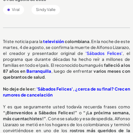
Viral
Sindy Valle
Triste noticia para la
televisión
colombiana
. En la noche de este
martes, 4 de agosto, se confirma la muerte de Alfonso Lizarazo,
el creador y presentador original de
'Sábados Felices'
, el
programa que durante décadas ha hecho reír a millones de
familias en todo el país. El reconocido bumangués
falleció a los
87 años en
Barranquilla
, luego de enfrentar
varios meses con
quebrantos de salud
.
No deje de leer:
'Sábados Felices', ¿cerca de su final? Crecen
rumores de cancelación
Y es que seguramente usted todavía recuerda frases como
“¡Bienvenidos a Sábados Felices!”
o
“¡La próxima semana,
más cuentachistes!”
. Con ese saludo y esa despedida, Alfonso
Lizarazo se metió en los hogares de los colombianos y terminó
convirtiéndose en uno de los
rostros más queridos de la