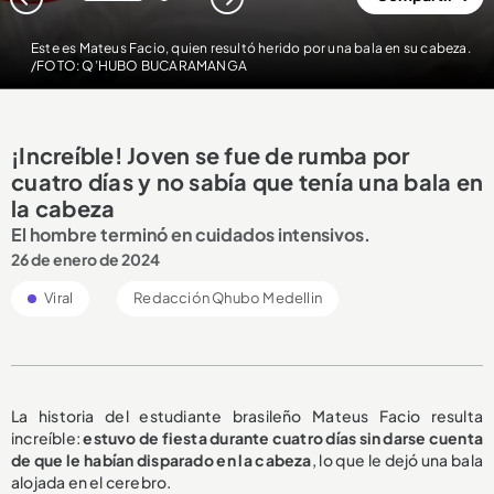
1
2
Este es Mateus Facio, quien resultó herido por una bala en su cabeza.
/FOTO: Q’HUBO BUCARAMANGA
¡Increíble! Joven se fue de rumba por
cuatro días y no sabía que tenía una bala en
la cabeza
El hombre terminó en cuidados intensivos.
26 de enero de 2024
Viral
Redacción Qhubo Medellin
La historia del estudiante brasileño Mateus Facio resulta
increíble:
estuvo de fiesta durante cuatro días sin darse cuenta
de que le habían disparado en la cabeza
, lo que le dejó una bala
alojada en el cerebro.