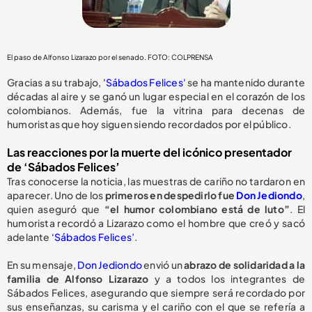
El paso de Alfonso Lizarazo por el senado. FOTO: COLPRENSA
Gracias a su trabajo,
'Sábados Felices'
se ha mantenido durante
décadas al aire y se ganó un lugar especial en el corazón de los
colombianos. Además, fue la vitrina para decenas de
humoristas que hoy siguen siendo recordados por el público.
Las reacciones por la muerte del icónico presentador
de ‘Sábados Felices’
Tras conocerse la noticia, las muestras de cariño no tardaron en
aparecer. Uno de los
primeros en despedirlo fue
Don Jediondo
,
quien aseguró que
“el humor colombiano está de luto”
. El
humorista recordó a Lizarazo como el hombre que creó y sacó
adelante
‘Sábados Felices’
.
En su mensaje,
Don Jediondo
envió un
abrazo de solidaridad a la
familia de Alfonso Lizarazo
y a todos los integrantes de
Sábados Felices, asegurando que siempre será recordado por
sus enseñanzas, su carisma y el cariño con el que se refería a