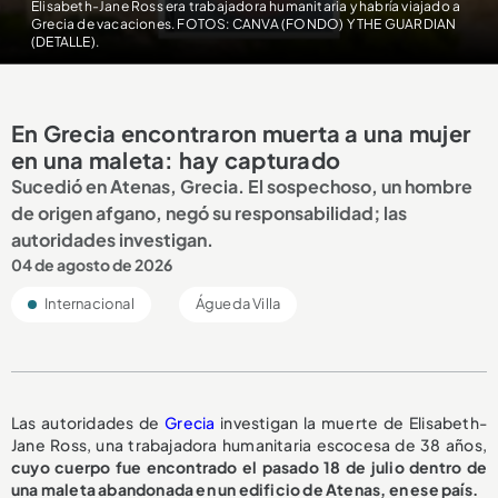
Elisabeth-Jane Ross era trabajadora humanitaria y habría viajado a
Grecia de vacaciones. FOTOS: CANVA (FONDO) Y THE GUARDIAN
(DETALLE).
En Grecia encontraron muerta a una mujer
en una maleta: hay capturado
Sucedió en Atenas, Grecia. El sospechoso, un hombre
de origen afgano, negó su responsabilidad; las
autoridades investigan.
04 de agosto de 2026
Internacional
Águeda Villa
Las autoridades de
Grecia
investigan la muerte de Elisabeth-
Jane Ross, una trabajadora humanitaria escocesa de 38 años,
cuyo cuerpo fue encontrado el pasado 18 de julio dentro de
una maleta abandonada en un edificio de Atenas, en ese país.