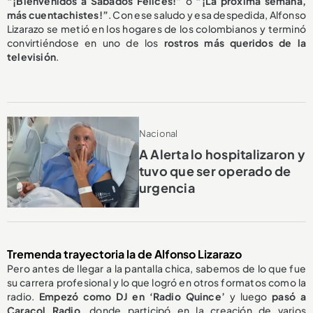
“¡Bienvenidos a Sábados Felices!”
o
“¡La próxima semana,
más cuentachistes!”
. Con ese saludo y esa despedida, Alfonso
Lizarazo se metió en los hogares de los colombianos y terminó
convirtiéndose en uno de los
rostros más queridos de la
televisión
.
Nacional
A Alerta lo hospitalizaron y
tuvo que ser operado de
urgencia
Tremenda trayectoria la de Alfonso Lizarazo
Pero antes de llegar a la pantalla chica, sabemos de lo que fue
su carrera profesional y lo que logró en otros formatos como la
radio.
Empezó como DJ en ‘Radio Quince’
y luego
pasó a
Caracol Radio
, donde participó en la creación de varios