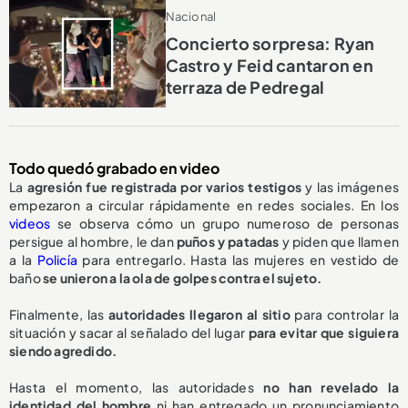
Nacional
Concierto sorpresa: Ryan
Castro y Feid cantaron en
terraza de Pedregal
Todo quedó grabado en video
La
agresión fue registrada por varios testigos
y las imágenes
empezaron a circular rápidamente en redes sociales. En los
videos
se observa cómo un grupo numeroso de personas
persigue al hombre, le dan
puños y patadas
y piden que llamen
a la
Policía
para entregarlo. Hasta las mujeres en vestido de
baño
se unieron a la ola de golpes contra el sujeto.
Finalmente, las
autoridades llegaron al sitio
para controlar la
situación y sacar al señalado del lugar
para evitar que siguiera
siendo agredido.
Hasta el momento, las autoridades
no han revelado la
identidad del hombre
ni han entregado un pronunciamiento