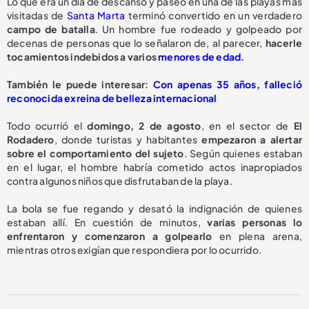
Lo que era un día de descanso y paseo en una de las playas más
visitadas de
Santa Marta
terminó convertido en un verdadero
campo de batalla
. Un hombre fue rodeado y golpeado por
decenas de personas que lo señalaron de, al parecer,
hacerle
tocamientos indebidos a varios
menores de edad
.
También le puede interesar:
Con apenas 35 años, falleció
reconocida exreina de belleza internacional
Todo ocurrió el
domingo, 2 de agosto
, en el sector de
El
Rodadero
, donde turistas y habitantes
empezaron a alertar
sobre el comportamiento del sujeto
. Según quienes estaban
en el lugar, el hombre habría cometido actos inapropiados
contra algunos niños que disfrutaban de la playa.
La bola se fue regando y desató la indignación de quienes
estaban allí. En cuestión de minutos,
varias personas lo
enfrentaron y comenzaron a golpearlo
en plena arena,
mientras otros exigían que respondiera por lo ocurrido.