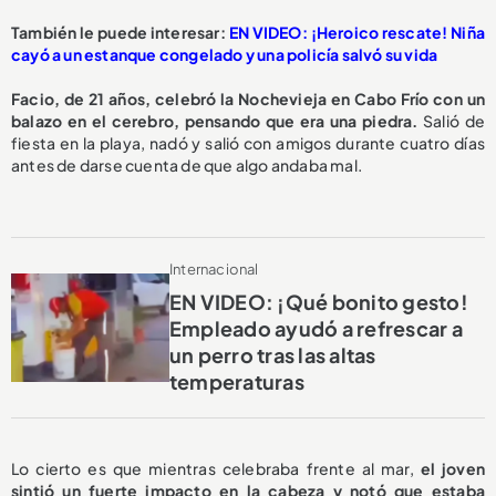
También le puede interesar:
EN VIDEO: ¡Heroico rescate! Niña
cayó a un estanque congelado y una policía salvó su vida
Facio, de 21 años, celebró la Nochevieja en Cabo Frío con un
balazo en el cerebro, pensando que era una piedra.
Salió de
fiesta en la playa, nadó y salió con amigos durante cuatro días
antes de darse cuenta de que algo andaba mal.
Internacional
EN VIDEO: ¡Qué bonito gesto!
Empleado ayudó a refrescar a
un perro tras las altas
temperaturas
Lo cierto es que mientras celebraba frente al mar,
el joven
sintió un fuerte impacto en la cabeza y notó que estaba