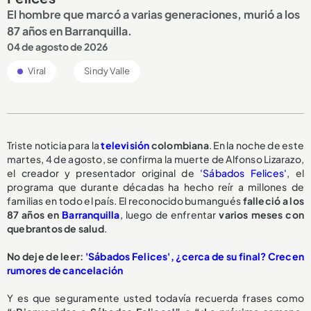
El hombre que marcó a varias generaciones, murió a los
87 años en Barranquilla.
04 de agosto de 2026
Viral
Sindy Valle
Triste noticia para la
televisión
colombiana
. En la noche de este
martes, 4 de agosto, se confirma la muerte de Alfonso Lizarazo,
el creador y presentador original de
'Sábados Felices'
, el
programa que durante décadas ha hecho reír a millones de
familias en todo el país. El reconocido bumangués
falleció a los
87 años en
Barranquilla
, luego de enfrentar
varios meses con
quebrantos de salud
.
No deje de leer:
'Sábados Felices', ¿cerca de su final? Crecen
rumores de cancelación
Y es que seguramente usted todavía recuerda frases como