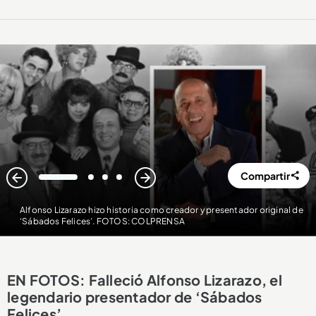
Compartir
1
2
3
4
Alfonso Lizarazo hizo historia como creador y presentador original de
‘Sábados Felices’. FOTOS: COLPRENSA
EN FOTOS: Falleció Alfonso Lizarazo, el
legendario presentador de ‘Sábados
Felices’