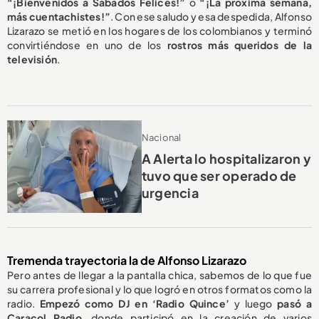
“¡Bienvenidos a Sábados Felices!”
o
“¡La próxima semana,
más cuentachistes!”
. Con ese saludo y esa despedida, Alfonso
Lizarazo se metió en los hogares de los colombianos y terminó
convirtiéndose en uno de los
rostros más queridos de la
televisión
.
Nacional
A Alerta lo hospitalizaron y
tuvo que ser operado de
urgencia
Tremenda trayectoria la de Alfonso Lizarazo
Pero antes de llegar a la pantalla chica, sabemos de lo que fue
su carrera profesional y lo que logró en otros formatos como la
radio.
Empezó como DJ en ‘Radio Quince’
y luego
pasó a
Caracol Radio
, donde participó en la creación de varios