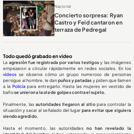
Nacional
Concierto sorpresa: Ryan
Castro y Feid cantaron en
terraza de Pedregal
Todo quedó grabado en video
La
agresión fue registrada por varios testigos
y las imágenes
empezaron a circular rápidamente en redes sociales. En los
videos
se observa cómo un grupo numeroso de personas
persigue al hombre, le dan
puños y patadas
y piden que llamen
a la
Policía
para entregarlo. Hasta las mujeres en vestido de
baño
se unieron a la ola de golpes contra el sujeto.
Finalmente, las
autoridades llegaron al sitio
para controlar la
situación y sacar al señalado del lugar
para evitar que siguiera
siendo agredido.
Hasta el momento, las autoridades
no han revelado la
identidad del hombre
ni han entregado un pronunciamiento