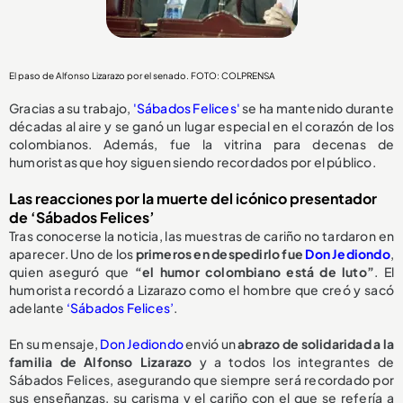
El paso de Alfonso Lizarazo por el senado. FOTO: COLPRENSA
Gracias a su trabajo,
'Sábados Felices'
se ha mantenido durante
décadas al aire y se ganó un lugar especial en el corazón de los
colombianos. Además, fue la vitrina para decenas de
humoristas que hoy siguen siendo recordados por el público.
Las reacciones por la muerte del icónico presentador
de ‘Sábados Felices’
Tras conocerse la noticia, las muestras de cariño no tardaron en
aparecer. Uno de los
primeros en despedirlo fue
Don Jediondo
,
quien aseguró que
“el humor colombiano está de luto”
. El
humorista recordó a Lizarazo como el hombre que creó y sacó
adelante
‘Sábados Felices’
.
En su mensaje,
Don Jediondo
envió un
abrazo de solidaridad a la
familia de Alfonso Lizarazo
y a todos los integrantes de
Sábados Felices, asegurando que siempre será recordado por
sus enseñanzas, su carisma y el cariño con el que se refería a