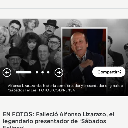
Compartir
1
2
3
4
Alfonso Lizarazo hizo historia como creador y presentador original de
‘Sábados Felices’. FOTOS: COLPRENSA
EN FOTOS: Falleció Alfonso Lizarazo, el
legendario presentador de ‘Sábados
Felices’