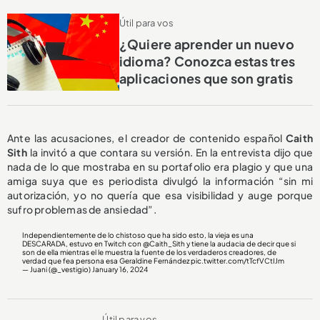
Útil para vos
¿Quiere aprender un nuevo
idioma? Conozca estas tres
aplicaciones que son gratis
Ante las acusaciones, el creador de contenido español
Caith
Sith
la invitó a que contara su versión. En la entrevista dijo que
nada de lo que mostraba en su portafolio era plagio y que una
amiga suya que es periodista divulgó la información “sin mi
autorización, yo no quería que esa visibilidad y auge porque
sufro problemas de ansiedad”.
Independientemente de lo chistoso que ha sido esto, la vieja es una
DESCARADA, estuvo en Twitch con
@Caith_Sith
y tiene la audacia de decir que si
son de ella mientras el le muestra la fuente de los verdaderos creadores, de
verdad que fea persona esa Geraldine Fernández
pic.twitter.com/tTcfVCtIJm
— Juani (@_vestigio)
January 16, 2024
Útil para vos