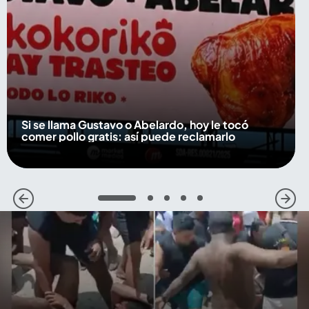
Si se llama Gustavo o Abelardo, hoy le tocó
comer pollo gratis: así puede reclamarlo
1
2
3
4
5