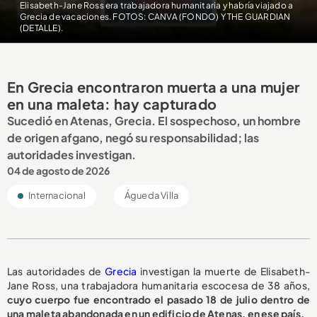
Elisabeth-Jane Ross era trabajadora humanitaria y habría viajado a
Grecia de vacaciones. FOTOS: CANVA (FONDO) Y THE GUARDIAN
(DETALLE).
En Grecia encontraron muerta a una mujer
en una maleta: hay capturado
Sucedió en Atenas, Grecia. El sospechoso, un hombre
de origen afgano, negó su responsabilidad; las
autoridades investigan.
04 de agosto de 2026
Internacional
Águeda Villa
Las autoridades de
Grecia
investigan la muerte de Elisabeth-
Jane Ross, una trabajadora humanitaria escocesa de 38 años,
cuyo cuerpo fue encontrado el pasado 18 de julio dentro de
una maleta abandonada en un edificio de Atenas, en ese país.