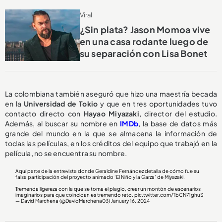
Viral
¿Sin plata? Jason Momoa vive
en una casa rodante luego de
su separación con Lisa Bonet
La colombiana también aseguró que hizo una maestría becada
en la
Universidad de Tokio
y que en tres oportunidades tuvo
contacto directo con
Hayao Miyazaki
, director del estudio.
Además, al buscar su nombre en
IMDb
, la base de datos más
grande del mundo en la que se almacena la información de
todas las películas, en los créditos del equipo que trabajó en la
película, no se encuentra su nombre.
Aquí parte de la entrevista donde Geraldine Fernández detalla de cómo fue su
falsa participación del proyecto animado ‘El Niño y la Garza’ de Miyazaki.
Tremenda ligereza con la que se toma el plagio, crear un montón de escenarios
imaginarios para que coincidan es tremendo reto.
pic.twitter.com/TbCN71ghuS
— David Marchena (@DavidMarchena03)
January 16, 2024