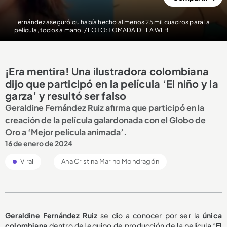
Fernández aseguró qu había hecho al menos 25 mil cuadros para la
película, todos a mano. / FOTO: TOMADA DE LA WEB
¡Era mentira! Una ilustradora colombiana
dijo que participó en la película ‘El niño y la
garza’ y resultó ser falso
Geraldine Fernández Ruiz afirma que participó en la
creación de la película galardonada con el Globo de
Oro a ‘Mejor película animada’.
16 de enero de 2024
Viral
Ana Cristina Marino Mondragón
Geraldine Fernández Ruiz
se dio a conocer por ser la
única
colombiana
dentro del equipo de producción de la película
‘El