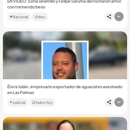
EN VIDEO: Sofía Jaramillo y Felipe Saruma derrocharon amor
con tremendo beso
La exparticipante de ‘La casa de los famosos’ y el creador de
Nacional
Video
contenido se estarían dando una oportunidad....
Compartir Noticia
Él era Julián, empresario exportador de aguacates asesinado
en Las Palmas
Los matones llegaron hasta el parqueadero del mall Viva
Judicial
Q'hubo hoy
Palmas en un carro que abandonaron. La víctima era
propietario de...