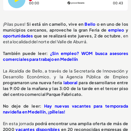
Tiempo transcurrido: 0 segundos
Dura
00:00
00:43
¡Pilas pues!
Si está sin camello, vive en
Bello
o en uno de los
municipios cercanos, aproveche la gran Feria de
empleo
y
oportunidades
que se realizará este jueves, 2 de octubre
, en
esta localidad del norte del Valle de Aburrá.
También puede leer:
¿Sin empleo? WOM busca asesores
comerciales para trabajo en Medellín
La Alcaldía de Bello, a través de la Secretaría de Innovación y
Desarrollo Económico, y la Agencia Pública de Empleo
programaron una nueva feria
laboral
para desarrollarse entre
las 9:00 de la mañana y las 3:00 de la tarde en el tercer piso
del centro comercial Parque Fabricato.
No deje de leer:
Hay nuevas vacantes para temporada
navideña en Medellín, ¡píllelas!
En esta jornada
podrá encontrar una amplia oferta de más de
2000
vacantes disponibles
en 20 reconocidas empresas de