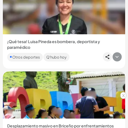
Compartir Noticia
¡Qué tesa! Luisa Pineda es bombera, deportista y
paramédico
La portera antioqueña es una de las figuras de la próxima
Otros deportes
Q'hubo hoy
Copa Internacional Interligas de Medellín....
x
Compartir Noticia
Desplazamiento masivo en Briceño por enfrentamientos