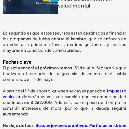
salud mental
Lo segundo es que estos recursos están destinados a financiar
los programas de
lucha contra el hambre
, que se enfocan en
atender a la primera infancia, madres gestantes y adultos
mayores en condición de vulnerabilidad.
Fechas clave
El plazo
vencerá el próximo viernes, 31 de julio,
fecha en la que
finalizará el periodo de pagos sin descuento que había
comenzado el 1.° de mayo.
A partir del 1.° de agosto, quienes no hayan pagado el
impuesto
vehicular
deberán asumir una sanción por extemporaneidad
que
inicia en $ 262.000
. Además, con el paso del tiempo se
sumarán intereses de mora, por lo que la
deuda seguirá
aumentando.
No deje de leer:
Buscan jóvenes creativos: Participe en Urban