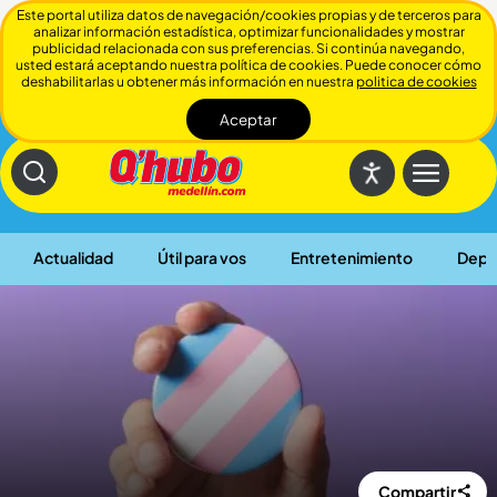
Este portal utiliza datos de navegación/cookies propias y de terceros para
analizar información estadística, optimizar funcionalidades y mostrar
publicidad relacionada con sus preferencias. Si continúa navegando,
usted estará aceptando nuestra política de cookies. Puede conocer cómo
deshabilitarlas u obtener más información en nuestra
politica de cookies
Aceptar
Cerrar
Actualidad
Útil para vos
Entretenimiento
Depo
Compartir