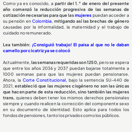
Como ya es conocido, a
partir del 1.° de enero del presente
año comenzó la reducción progresiva de las semanas de
cotización necesarias para que las
mujeres
puedan acceder a
su pensión en
Colombia
,
mitigando así las brechas de género
causadas por la informalidad, la maternidad y el trabajo de
cuidado no remunerado.
Lea también:
¡Consiguió trabajo! El paisa al que no le daban
camello por cicatriz ya se colocó
Actualmente,
las semanas requeridas son 1250,
pero se espera
que entre los años 2036 y 2037 puedan bajarse totalmente a
1000 semanas para que las mujeres puedan pensionarse.
Ahora, la
Corte Constitucional,
bajo la sentencia SU-440 de
2021,
estableció que las mujeres cisgénero no son las únicas
que hacen parte de esta reducción, sino también las mujeres
trans,
quienes deben tener los mismos derechos pensionales
siempre y cuando realicen la corrección del componente sexo
en su documento de identidad. Esto aplica para todos los
fondos de pensiones, tanto los privados como los públicos.