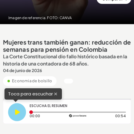
Imagen de referencia. FOTO: CANVA
Mujeres trans también ganan: reducción de
semanas para pensión en Colombia
La Corte Constitucional dio fallo histórico basada en la
historia de una contadora de 68 años.
04 de junio de 2026
Economia de bolsillo
×
Toca para escuchar
ESCUCHA EL RESUMEN
Tiempo transcurrido: 0 segundos
Dura
00:00
00:54