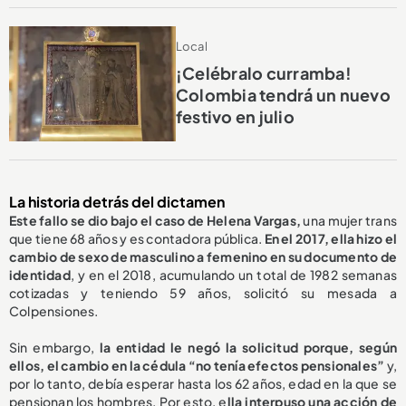
Local
¡Celébralo curramba!
Colombia tendrá un nuevo
festivo en julio
La historia detrás del dictamen
Este fallo se dio bajo el caso de Helena Vargas,
una mujer trans
que tiene 68 años y es contadora pública.
En el 2017, ella hizo el
cambio de sexo de masculino a femenino en su documento de
identidad
, y en el 2018, acumulando un total de 1982 semanas
cotizadas y teniendo 59 años, solicitó su mesada a
Colpensiones.
Sin embargo,
la entidad le negó la solicitud porque, según
ellos, el cambio en la cédula “no tenía efectos pensionales”
y,
por lo tanto, debía esperar hasta los 62 años, edad en la que se
pensionan los hombres. Por esto, e
lla interpuso una acción de