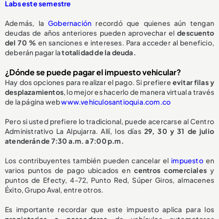
Labs este semestre
Además, la
Gobernación
recordó que quienes aún tengan
deudas de años anteriores pueden aprovechar el
descuento
del 70 %
en sanciones e intereses. Para acceder al beneficio,
deberán pagar la
totalidad de la deuda.
¿Dónde se puede pagar el impuesto vehicular?
Hay dos opciones para realizar el pago. Si prefiere
evitar filas y
desplazamientos
, lo mejor es hacerlo de manera virtual a través
de la página web
www.vehiculosantioquia.com.co
Pero si usted prefiere lo tradicional, puede acercarse al Centro
Administrativo La Alpujarra. Allí, los días
29, 30 y 31 de julio
atenderán de 7:30 a.m. a 7:00 p.m.
Los contribuyentes también pueden cancelar el
impuesto
en
varios puntos de pago ubicados en
centros comerciales
y
puntos de Efecty, 4-72, Punto Red, Súper Giros, almacenes
Éxito, Grupo Aval, entre otros.
Es importante recordar que este impuesto aplica para los