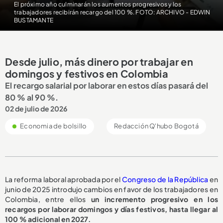
El próximo año culminarán los aumentos progresivos y los
trabajadores recibirán recargo del 100 %. FOTO: ARCHIVO - EDWIN
BUSTAMANTE
Desde julio, más dinero por trabajar en
domingos y festivos en Colombia
El recargo salarial por laborar en estos días pasará del
80 % al 90 %.
02 de julio de 2026
Economia de bolsillo
Redacción Q'hubo Bogotá
La reforma laboral aprobada por el
Congreso de la República
en
junio de 2025 introdujo cambios en favor de los trabajadores en
Colombia, entre ellos
un incremento progresivo en los
recargos por laborar domingos y días festivos, hasta llegar al
100 % adicional en 2027.