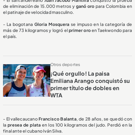
de eliminación de 15.000 metros y
ganó oro
para Colombia en
el patinaje de velocidad masculino.
- La bogotana
Gloria Mosquera
se impuso en la categoría de
más de 73 kilogramos y logró el
primer oro
en Taekwondo para
el país.
Otros deportes
¡Qué orgullo! La paisa
Emiliana Arango conquistó su
primer título de dobles en
WTA
- El vallecaucano
Francisco Balanta
, de 28 años,
se quedó con
la
presea de plata
en los 100 kilogramos del judo. Perdió en la
final ante el cubano Iván Silva.