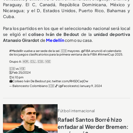
Paraguay. El C, Canadá, República Dominicana, México y
Nicaragua; y el D, Estados Unidos, Puerto Rico, Bahamas y
Cuba.
Para los partidos en los que el seleccionado nacional será local
se eligió el
coliseo Iván de Bedout
de la
unidad deportiva
Atanasio Girardot
de
Medellín
como su casa.
#Medellín
vuelve a ser sede de la sel. 🇨🇴 mayores.
@FIBA
anunció el calendario
de los juegos clasificatorios para la primera ventana de la FIBA
#AmeriCup
2025.
Grupo A: 🇦🇷, 🇨🇱, 🇨🇴, 🇻🇪
🇨🇴 vs 🇻🇪
🗓️ Feb 25/2024
⏰6:10 pm
🏟️Coliseo Iván De Bedout
pic.twitter.com/RHSDCarjOw
— Baloncesto Colombiano 🇨🇴 🏀 (@Fecolcesto)
January 9, 2024
Fútbol internacional
Rafael Santos Borré hizo
enfadar al Werder Bremen: