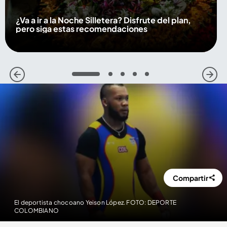
¿Va a ir a la Noche Silletera? Disfrute del plan,
pero siga estas recomendaciones
1
2
3
4
5
Compartir
El deportista chocoano Yeison López. FOTO: DEPORTE
COLOMBIANO