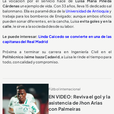
La vocación por el servicio hace de
Luisa María Pineda
Cárdenas
un ejemplo de vida. Con 33 años, lleva 15 dedicado sal
balonmano. Ella es paramédica de la
Universidad de Antioquia
y
trabaja para los bomberos de Envigado; aunque ambos oficios
pueden sonar diferentes, en la cancha, Luisa
evita goles y en la
calle
, le sirve a la sociedad desde su labor.
Le puede interesar:
Linda Caicedo se convierte en una de las
capitanas del Real Madrid
Próxima a terminar su carrera en Ingeniería Civil en el
Politécnico Jaime Isaza Cadavid
, a Luisa le rinde el tiempo para
todo, con calidad y compromiso.
Fútbol internacional
EN VIDEO: Reviva el gol y la
asistencia de Jhon Arias
con Palmeiras