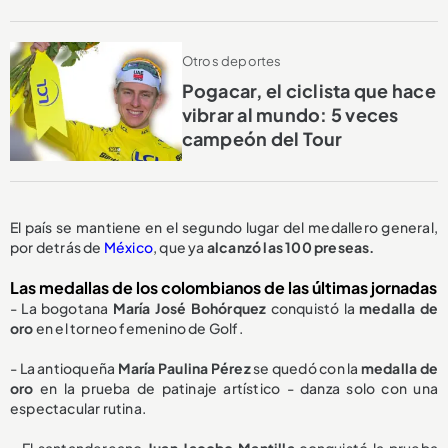
Otros deportes
Pogacar, el ciclista que hace
vibrar al mundo: 5 veces
campeón del Tour
El país se mantiene en el segundo lugar del medallero general,
por detrás de
México
, que ya
alcanzó las 100 preseas.
Las medallas de los colombianos de las últimas jornadas
- La bogotana
María José Bohórquez
conquistó la
medalla de
oro
en el torneo femenino de Golf.
- La antioqueña
María Paulina Pérez
se quedó con la
medalla de
oro
en la prueba de patinaje artístico - danza solo con una
espectacular rutina.
- El santandereano
Juan Jacobo Mantilla
conquistó la prueba