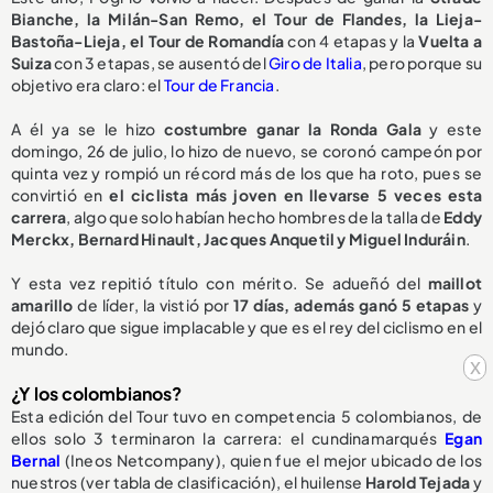
Bianche, la Milán-San Remo, el Tour de Flandes, la Lieja-
Bastoña-Lieja, el Tour de Romandía
con 4 etapas y la
Vuelta a
Suiza
con 3 etapas, se ausentó del
Giro de Italia
, pero porque su
objetivo era claro: el
Tour de Francia
.
A él ya se le hizo
costumbre ganar la Ronda Gala
y este
domingo, 26 de julio, lo hizo de nuevo, se coronó campeón por
quinta vez y rompió un récord más de los que ha roto, pues se
convirtió en
el ciclista más joven en llevarse 5 veces esta
carrera
, algo que solo habían hecho hombres de la talla de
Eddy
Merckx, Bernard Hinault, Jacques Anquetil y Miguel Induráin
.
Y esta vez repitió título con mérito. Se adueñó del
maillot
amarillo
de líder, la vistió por
17 días, además ganó 5 etapas
y
dejó claro que sigue implacable y que es el rey del ciclismo en el
mundo.
x
¿Y los colombianos?
Esta edición del Tour tuvo en competencia 5 colombianos, de
ellos solo 3 terminaron la carrera: el cundinamarqués
Egan
Bernal
(Ineos Netcompany), quien fue el mejor ubicado de los
nuestros (ver tabla de clasificación), el huilense
Harold Tejada
y