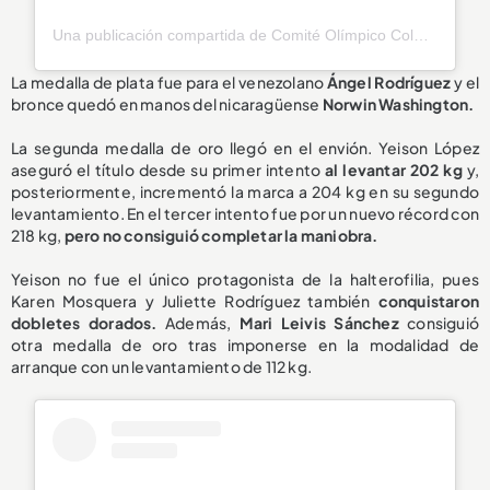
Una publicación compartida de Comité Olímpico Colombiano (@olimpicocol)
La medalla de plata fue para el venezolano
Ángel Rodríguez
y el
bronce quedó en manos del nicaragüense
Norwin Washington.
La segunda medalla de oro llegó en el envión. Yeison López
aseguró el título desde su primer intento
al levantar 202 kg
y,
posteriormente, incrementó la marca a 204 kg en su segundo
levantamiento. En el tercer intento fue por un nuevo récord con
218 kg,
pero no consiguió completar la maniobra.
Yeison no fue el único protagonista de la halterofilia, pues
Karen Mosquera y Juliette Rodríguez también
conquistaron
dobletes dorados.
Además,
Mari Leivis Sánchez
consiguió
otra medalla de oro tras imponerse en la modalidad de
arranque con un levantamiento de 112 kg.