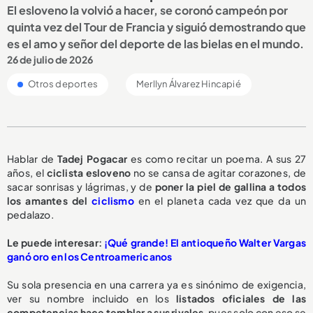
El esloveno la volvió a hacer, se coronó campeón por
quinta vez del Tour de Francia y siguió demostrando que
es el amo y señor del deporte de las bielas en el mundo.
26 de julio de 2026
Otros deportes
Merllyn Álvarez Hincapié
Hablar de
Tadej Pogacar
es como recitar un poema. A sus 27
años, el
ciclista esloveno
no se cansa de agitar corazones, de
sacar sonrisas y lágrimas, y de
poner la piel de gallina a todos
los amantes del
ciclismo
en el planeta cada vez que da un
pedalazo.
Le puede interesar:
¡Qué grande! El antioqueño Walter Vargas
ganó oro en los Centroamericanos
Su sola presencia en una carrera ya es sinónimo de exigencia,
ver su nombre incluido en los
listados oficiales de las
competencias hace temblar a sus rivales
, pues solo con eso se