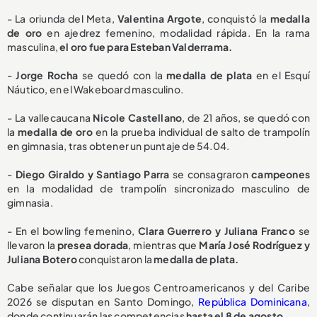
- La oriunda del Meta,
Valentina Argote
, conquistó la
medalla
de oro
en ajedrez femenino, modalidad rápida. En la rama
masculina,
el oro fue para Esteban Valderrama.
-
Jorge Rocha
se quedó con la
medalla de plata
en el Esquí
Náutico, en el Wakeboard masculino.
- La vallecaucana
Nicole Castellano
, de 21 años, se quedó con
la
medalla de oro
en la prueba individual de salto de trampolín
en gimnasia, tras obtener un puntaje de 54.04.
-
Diego Giraldo y Santiago Parra
se consagraron
campeones
en la modalidad de trampolín sincronizado masculino de
gimnasia.
- En el bowling femenino,
Clara Guerrero y Juliana Franco
se
llevaron la
presea dorada
, mientras que
María José Rodríguez y
Juliana Botero
conquistaron la
medalla de plata.
Cabe señalar que los Juegos Centroamericanos y del Caribe
2026 se disputan en Santo Domingo,
República Dominicana
,
donde continuarán las competencias
hasta el 8 de agosto.