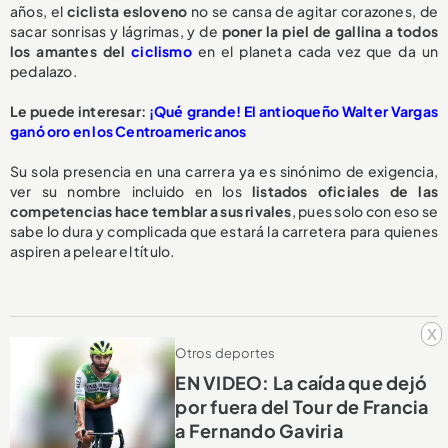
años, el
ciclista esloveno
no se cansa de agitar corazones, de
sacar sonrisas y lágrimas, y de
poner la piel de gallina a todos
los amantes del
ciclismo
en el planeta cada vez que da un
pedalazo.
Le puede interesar:
¡Qué grande! El antioqueño Walter Vargas
ganó oro en los Centroamericanos
Su sola presencia en una carrera ya es sinónimo de exigencia,
ver su nombre incluido en los
listados oficiales de las
competencias hace temblar a sus rivales
, pues solo con eso se
sabe lo dura y complicada que estará la carretera para quienes
aspiren a pelear el título.
x
Otros deportes
EN VIDEO: La caída que dejó
por fuera del Tour de Francia
a Fernando Gaviria