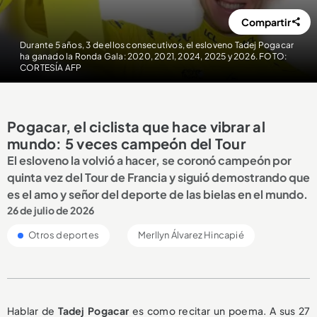
Compartir
Durante 5 años, 3 de ellos consecutivos, el esloveno Tadej Pogacar
ha ganado la Ronda Gala: 2020, 2021, 2024, 2025 y 2026. FOTO:
CORTESÍA AFP
Pogacar, el ciclista que hace vibrar al
mundo: 5 veces campeón del Tour
El esloveno la volvió a hacer, se coronó campeón por
quinta vez del Tour de Francia y siguió demostrando que
es el amo y señor del deporte de las bielas en el mundo.
26 de julio de 2026
Otros deportes
Merllyn Álvarez Hincapié
Hablar de
Tadej Pogacar
es como recitar un poema. A sus 27