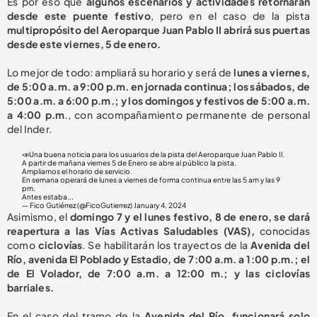
Es por eso que
algunos escenarios y actividades retornarán
desde este puente festivo
, pero en el caso de la pista
multipropósito del Aeroparque Juan Pablo II abrirá sus puertas
desde este viernes, 5 de enero.
Lo mejor de todo: ampliará su horario y será de
lunes a viernes,
de 5:00 a.m. a 9:00 p.m. en jornada continua; los sábados, de
5:00 a.m. a 6:00 p.m.; y los domingos y festivos de 5:00 a.m.
a 4:00 p.m
., con acompañamiento permanente de personal
del Inder.
📣Una buena noticia para los usuarios de la pista del Aeroparque Juan Pablo II.
A partir de mañana viernes 5 de Enero se abre al público la pista.
Ampliamos el horario de servicio.
En semana operará de lunes a viernes de forma continua entre las 5 am y las 9
pm.
Antes estaba...
— Fico Gutiérrez (@FicoGutierrez)
January 4, 2024
Asimismo, el
domingo 7 y el lunes festivo, 8 de enero, se dará
reapertura a las Vías Activas Saludables (VAS),
conocidas
como
ciclovías
. Se habilitarán los trayectos de la
Avenida del
Río, avenida El Poblado y Estadio, de 7:00 a.m. a 1:00 p.m.; el
de El Volador, de 7:00 a.m. a 12:00 m.; y las ciclovías
barriales.
En el caso del tramo de la
Avenida del Río, funcionará solo