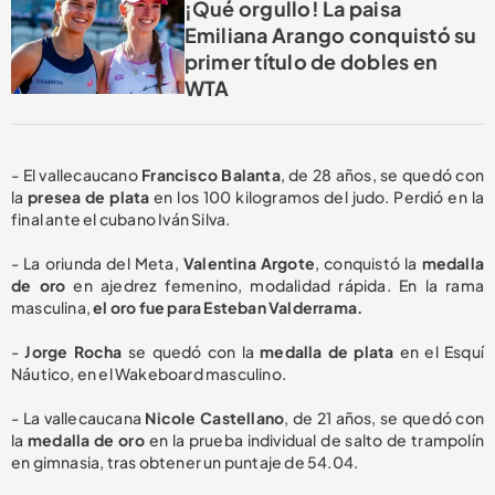
¡Qué orgullo! La paisa
Emiliana Arango conquistó su
primer título de dobles en
WTA
- El vallecaucano
Francisco Balanta
, de 28 años,
se quedó con
la
presea de plata
en los 100 kilogramos del judo. Perdió en la
final ante el cubano Iván Silva.
- La oriunda del Meta,
Valentina Argote
, conquistó la
medalla
de oro
en ajedrez femenino, modalidad rápida. En la rama
masculina,
el oro fue para Esteban Valderrama.
-
Jorge Rocha
se quedó con la
medalla de plata
en el Esquí
Náutico, en el Wakeboard masculino.
- La vallecaucana
Nicole Castellano
, de 21 años, se quedó con
la
medalla de oro
en la prueba individual de salto de trampolín
en gimnasia, tras obtener un puntaje de 54.04.