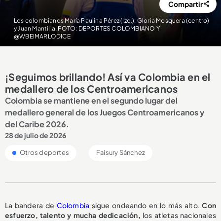
Compartir
Los colombianos María Paulina Pérez (izq.), Gloria Mosquera (centro)
y Juan Mantilla. FOTO: DEPORTES COLOMBIANO Y
@WBEIMARLODICE
¡Seguimos brillando! Así va Colombia en el
medallero de los Centroamericanos
Colombia se mantiene en el segundo lugar del
medallero general de los Juegos Centroamericanos y
del Caribe 2026.
28 de julio de 2026
Otros deportes
Faisury Sánchez
La bandera de
Colombia
sigue ondeando en lo más alto.
C
on
esfuerzo, talento y mucha dedicación,
los atletas nacionales