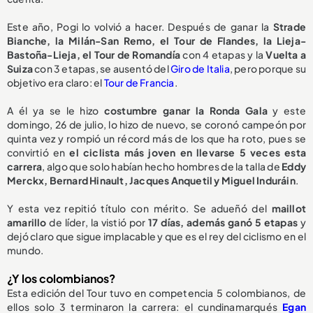
Este año, Pogi lo volvió a hacer. Después de ganar la
Strade
Bianche, la Milán-San Remo, el Tour de Flandes, la Lieja-
Bastoña-Lieja, el Tour de Romandía
con 4 etapas y la
Vuelta a
Suiza
con 3 etapas, se ausentó del
Giro de Italia
, pero porque su
objetivo era claro: el
Tour de Francia
.
A él ya se le hizo
costumbre ganar la Ronda Gala
y este
domingo, 26 de julio, lo hizo de nuevo, se coronó campeón por
quinta vez y rompió un récord más de los que ha roto, pues se
convirtió en
el ciclista más joven en llevarse 5 veces esta
carrera
, algo que solo habían hecho hombres de la talla de
Eddy
Merckx, Bernard Hinault, Jacques Anquetil y Miguel Induráin
.
Y esta vez repitió título con mérito. Se adueñó del
maillot
amarillo
de líder, la vistió por
17 días, además ganó 5 etapas
y
dejó claro que sigue implacable y que es el rey del ciclismo en el
mundo.
¿Y los colombianos?
Esta edición del Tour tuvo en competencia 5 colombianos, de
ellos solo 3 terminaron la carrera: el cundinamarqués
Egan