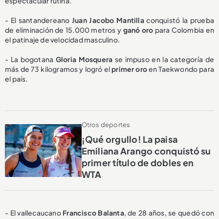
espectacular rutina.
- El santandereano
Juan Jacobo Mantilla
conquistó la prueba
de eliminación de 15.000 metros y
ganó oro
para Colombia en
el patinaje de velocidad masculino.
- La bogotana
Gloria Mosquera
se impuso en la categoría de
más de 73 kilogramos y logró el
primer oro
en Taekwondo para
el país.
Otros deportes
¡Qué orgullo! La paisa
Emiliana Arango conquistó su
primer título de dobles en
WTA
- El vallecaucano
Francisco Balanta
, de 28 años,
se quedó con