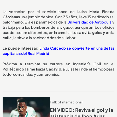
La vocación por el servicio hace de
Luisa María Pineda
Cárdenas
un ejemplo de vida. Con 33 años, lleva 15 dedicado sal
balonmano. Ella es paramédica de la
Universidad de Antioquia
y
trabaja para los bomberos de Envigado; aunque ambos oficios
pueden sonar diferentes, en la cancha, Luisa
evita goles y en la
calle
, le sirve a la sociedad desde su labor.
Le puede interesar:
Linda Caicedo se convierte en una de las
capitanas del Real Madrid
Próxima a terminar su carrera en Ingeniería Civil en el
Politécnico Jaime Isaza Cadavid
, a Luisa le rinde el tiempo para
todo, con calidad y compromiso.
Fútbol internacional
EN VIDEO: Reviva el gol y la
asistencia de Jhon Arias