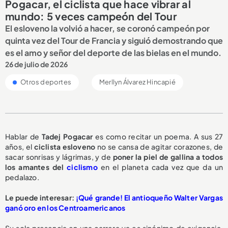
Pogacar, el ciclista que hace vibrar al
mundo: 5 veces campeón del Tour
El esloveno la volvió a hacer, se coronó campeón por
quinta vez del Tour de Francia y siguió demostrando que
es el amo y señor del deporte de las bielas en el mundo.
26 de julio de 2026
Otros deportes
Merllyn Álvarez Hincapié
Hablar de
Tadej Pogacar
es como recitar un poema. A sus 27
años, el
ciclista esloveno
no se cansa de agitar corazones, de
sacar sonrisas y lágrimas, y de
poner la piel de gallina a todos
los amantes del
ciclismo
en el planeta cada vez que da un
pedalazo.
Le puede interesar:
¡Qué grande! El antioqueño Walter Vargas
ganó oro en los Centroamericanos
Su sola presencia en una carrera ya es sinónimo de exigencia,