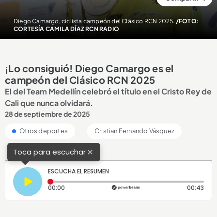
Diego Camargo, ciclista campeón del Clásico RCN 2025.
/FOTO:
CORTESÍA CAMILA DÍAZ RCN RADIO
¡Lo consiguió! Diego Camargo es el
campeón del Clásico RCN 2025
El del Team Medellín celebró el título en el Cristo Rey de
Cali que nunca olvidará.
28 de septiembre de 2025
Otros deportes
Cristian Fernando Vásquez
×
Toca para escuchar
ESCUCHA EL RESUMEN
Tiempo transcurrido: 0 segundos
Dura
00:00
00:43