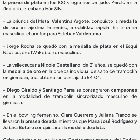
la
presea de plata
en los 100 kilogramos del judo. Perdió en la
final ante el cubano Iván Silva.
- La oriunda del Meta,
Valentina Argote
, conquistó la
medalla
de oro
en ajedrez femenino, modalidad rápida. En la rama
masculina,
el oro fue para Esteban Valderrama.
-
Jorge Rocha
se quedó con la
medalla de plata
en el Esquí
Náutico, en el Wakeboard masculino.
- La vallecaucana
Nicole Castellano
, de 21 años, se quedó con
la
medalla de oro
en la prueba individual de salto de trampolín
en gimnasia, tras obtener un puntaje de 54.04.
-
Diego Giraldo y Santiago Parra
se consagraron
campeones
en la modalidad de trampolín sincronizado masculino de
gimnasia.
- En el bowling femenino,
Clara Guerrero y Juliana Franco
se
llevaron la
presea dorada
, mientras que
María José Rodríguez y
Juliana Botero
conquistaron la
medalla de plata.
Cabe señalar que los Juegos Centroamericanos y del Caribe