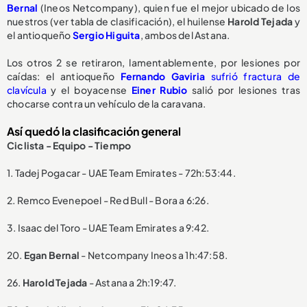
Bernal
(Ineos Netcompany), quien fue el mejor ubicado de los
nuestros (ver tabla de clasificación), el huilense
Harold Tejada
y
el antioqueño
Sergio Higuita
, ambos del Astana.
Los otros 2 se retiraron, lamentablemente, por lesiones por
caídas: el antioqueño
Fernando Gaviria
sufrió fractura de
clavícula
y el boyacense
Einer Rubio
salió por lesiones tras
chocarse contra un vehículo de la caravana.
Así quedó la clasificación general
Ciclista - Equipo - Tiempo
1. Tadej Pogacar - UAE Team Emirates - 72h:53:44.
2. Remco Evenepoel - Red Bull - Bora a 6:26.
3. Isaac del Toro - UAE Team Emirates a 9:42.
20.
Egan Bernal
- Netcompany Ineos a 1h:47:58.
26.
Harold Tejada
- Astana a 2h:19:47.