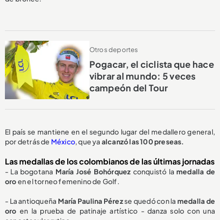
Otros deportes
Pogacar, el ciclista que hace
vibrar al mundo: 5 veces
campeón del Tour
El país se mantiene en el segundo lugar del medallero general,
por detrás de
México
, que ya
alcanzó las 100 preseas.
Las medallas de los colombianos de las últimas jornadas
- La bogotana
María José Bohórquez
conquistó la
medalla de
oro
en el torneo femenino de Golf.
- La antioqueña
María Paulina Pérez
se quedó con la
medalla de
oro
en la prueba de patinaje artístico - danza solo con una