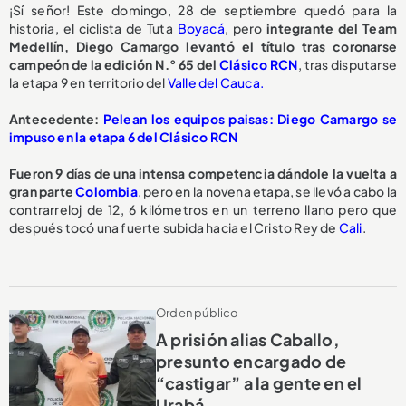
¡Sí señor! Este domingo, 28 de septiembre quedó para la
historia, el ciclista de Tuta
Boyacá
, pero
integrante del Team
Medellín, Diego Camargo levantó el título tras coronarse
campeón de la edición N.° 65 del
Clásico RCN
, tras disputarse
la etapa 9 en territorio del
Valle del Cauca.
Antecedente:
Pelean los equipos paisas: Diego Camargo se
impuso en la etapa 6 del Clásico RCN
Fueron 9 días de una intensa competencia dándole la vuelta a
gran parte
Colombia
, pero en la novena etapa, se llevó a cabo la
contrarreloj de 12, 6 kilómetros en un terreno llano pero que
después tocó una fuerte subida hacia el Cristo Rey de
Cali
.
Orden público
A prisión alias Caballo,
presunto encargado de
“castigar” a la gente en el
Urabá