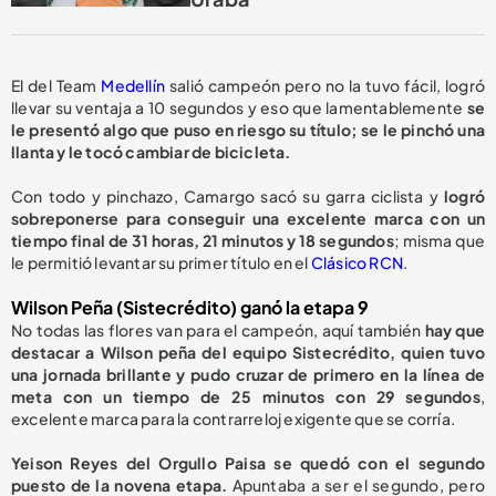
El del Team
Medellín
salió campeón pero no la tuvo fácil, logró
llevar su ventaja a 10 segundos y eso que lamentablemente
se
le presentó algo que puso en riesgo su título; se le pinchó una
llanta y le tocó cambiar de bicicleta.
Con todo y pinchazo, Camargo sacó su garra ciclista y
logró
sobreponerse para conseguir una excelente marca con un
tiempo final de 31 horas, 21 minutos y 18 segundos
; misma que
le permitió levantar su primer título en el
Clásico RCN
.
Wilson Peña (Sistecrédito) ganó la etapa 9
No todas las flores van para el campeón, aquí también
hay que
destacar a Wilson peña del equipo Sistecrédito, quien tuvo
una jornada brillante y pudo cruzar de primero en la línea de
meta con un tiempo de 25 minutos con 29 segundos
,
excelente marca para la contrarreloj exigente que se corría.
Yeison Reyes del Orgullo Paisa se quedó con el segundo
puesto de la novena etapa.
Apuntaba a ser el segundo, pero