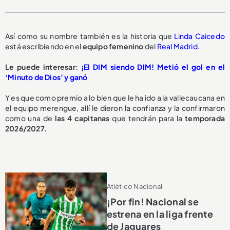
Así como su nombre también es la historia que
Linda Caicedo
está escribiendo en el
equipo femenino
del
Real Madrid.
Le puede interesar:
¡El DIM siendo DIM! Metió el gol en el
‘Minuto de Dios’ y ganó
Y es que como premio a lo bien que le ha ido a la vallecaucana en
el equipo merengue, allí le dieron la confianza y la confirmaron
como una de
las 4 capitanas
que tendrán para la
temporada
2026/2027.
Atlético Nacional
¡Por fin! Nacional se
estrena en la liga frente
de Jaguares