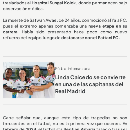
trasladados
al Hospital Sungai Kolok,
donde permanecen bajo
observación médica.
La muerte de Safwan Awae, de 24 años, conmocionó al Yala FC,
pues el extremo apenas comenzaba una
nueva etapa en su
carrera
. Había sido presentado hace poco como nuevo
refuerzo del equipo, luego de
destacarse con el Pattani FC.
Fútbol internacional
Linda Caicedo se convierte
en una de las capitanas del
Real Madrid
Cabe señalar que, aunque este tipo de tragedias no son
frecuentes en el fútbol, no es la primera vez que ocurren. En
febrero de 2024
, el futbolista
Septian Raharja
falleció tras ser