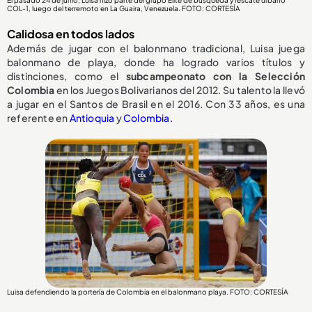
El pasado 24 de junio, Luisa hizo parte del grupo Élite de búsqueda y rescate urbano
COL-1, luego del terremoto en La Guaira, Venezuela. FOTO: CORTESÍA
Calidosa en todos lados
Además de jugar con el balonmano tradicional, Luisa juega
balonmano de playa, donde ha logrado varios títulos y
distinciones, como el
subcampeonato con la Selección
Colombia
en los Juegos Bolivarianos del 2012. Su talento la llevó
a jugar en el Santos de Brasil en el 2016. Con 33 años, es una
referente en
Antioquia
y
Colombia.
Luisa defendiendo la portería de Colombia en el balonmano playa. FOTO: CORTESÍA