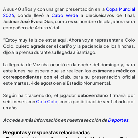
A sus 40 años y con una gran presentación en la
Copa Mundial
2026
, donde llevó a
Cabo Verde
a dieciseisavos de final,
J
osimar José Évora Dias
, como es su nombre de pila, ahora será
compañero de Arturo Vidal.
“Estoy muy feliz de estar aquí. Ahora voy a representar a Colo
Colo, quiero agradecer el cariño y la paciencia de los hinchas,
dijo a la prensa durante su llegada a Santiago.
La llegada de Vozinha ocurrió en la noche del domingo y, para
este lunes, se espera que se realicen los
exámenes médicos
correspondientes con el club
, para su presentación oficial
este martes, 4 de agosto en el Estadio Monumental.
Según ha trascendido, el jugador
caboverdiano
firmaría por
seis meses con
Colo Colo
, con la posibilidad de ser fichado por
un año.
Accede a más información en nuestra sección de
Deportes
.
Preguntas y respuestas relacionadas