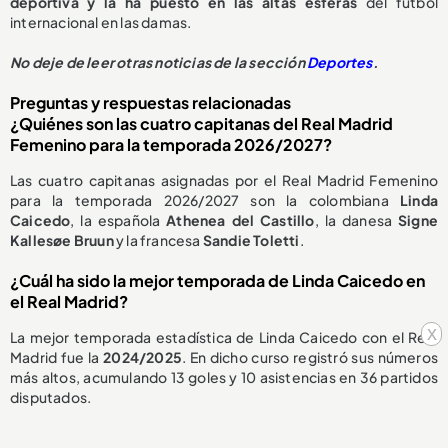
deportiva y la ha puesto en las altas esferas
del fútbol
internacional en las damas.
No deje de leer otras noticias de la sección
Deportes
.
Preguntas y respuestas relacionadas
¿Quiénes son las cuatro capitanas del Real Madrid
Femenino para la temporada 2026/2027?
Las cuatro capitanas asignadas por el Real Madrid Femenino
para la temporada 2026/2027 son la colombiana
Linda
Caicedo
, la española
Athenea del Castillo
, la danesa
Signe
Kallesøe Bruun
y la francesa
Sandie Toletti
.
¿Cuál ha sido la mejor temporada de Linda Caicedo en
el Real Madrid?
x
La mejor temporada estadística de Linda Caicedo con el Real
Madrid fue la
2024/2025
. En dicho curso registró sus números
más altos, acumulando 13 goles y 10 asistencias en 36 partidos
disputados.