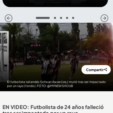
1
2
3
4
5
Compartir
El futbolista tailandés Sofwan Awae (izq.) murió tras ser impactado
por un rayo (fondo). FOTO: @MYNEWSHOUB
EN VIDEO: Futbolista de 24 años falleció
tras ser impactado por un rayo