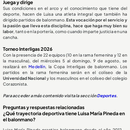
Juega y dirige
Sus condiciones en el arco y el conocimiento que tiene del
deporte, hacen de Luisa una atleta integral que también ha
dirigido partidos de balonmano.
Esta vocación por el servicio y
la pasión que lleva esta disciplina, hace que haga muy bien su
labor
, tanto en la portería, como cuando imparte justicia en una
cancha.
Torneo Interligas 2026
Con la presencia de 22 equipos (10 en la rama femenina y 12 en
la masculina), del miércoles 5 al domingo, 9 de agosto, se
realizará en
Medellín
, la Copa Interligas de balonmano. Los
partidos en la rama femenina serán en el coliseo de la
Universidad Nacional
y los masculinos en el coliseo del colegio
Corazonista.
Para acceder a más contenido visita la sección
Deportes
.
Preguntas y respuestas relacionadas
¿Qué trayectoria deportiva tiene Luisa María Pineda en
el balonmano?
Luisa María Pineda practica balonmano desde el año 2012 —