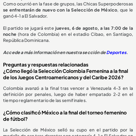
Como ocurrió en la fase de grupos, las Chicas Superpoderosas
se enfrentarán de nuevo con la
S
elección de México
,
que le
ganó 4-1
a El Salvador.
El partido se jugará este
jueves, 6 de agosto, a las 7:00 de la
noche
(hora de Colombia) en el estadio Cibao, en Santiago,
República Dominicana.
Accede a más información en nuestra sección de
Deportes
.
Preguntas y respuestas relacionadas
¿Cómo llegó la Selección Colombia Femenina a la final
de los Juegos Centroamericanos y del Caribe 2026?
Colombia avanzó a la final tras vencer a Venezuela 4-3 en la
definición por penales, luego de haber empatado 2-2 en el
tiempo reglamentario de las semifinales.
¿Cómo clasificó México a la final del torneo femenino
de fútbol?
La Selección de México selló su cupo en el partido por la
medalla de oro tras derrotar con categoría 4-1 a El Salvador en