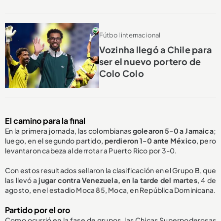
Fútbol internacional
Vozinha llegó a Chile para
ser el nuevo portero de
Colo Colo
El camino para la final
En la primera jornada, las colombianas
golearon 5-0 a Jamaica
;
luego, en el segundo partido,
perdieron 1-0 ante México
, pero
levantaron cabeza al derrotar a Puerto Rico por 3-0.
Con estos resultados sellaron la clasificación en el Grupo B, que
las llevó a
jugar contra Venezuela, en la tarde del martes
, 4 de
agosto, en el estadio Moca 85, Moca, en República Dominicana.
Partido por el oro
Como ocurrió en la fase de grupos, las Chicas Superpoderosas