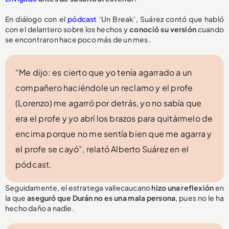
En diálogo con el
pódcast
‘Un Break’, Suárez contó que habló
con el delantero sobre los hechos y
conoció su versión
cuando
se encontraron hace poco más de un mes.
“Me dijo: es cierto que yo tenía agarrado a un
compañero haciéndole un reclamo y el profe
(Lorenzo) me agarró por detrás, yo no sabía que
era el profe y yo abrí los brazos para quitármelo de
encima porque no me sentía bien que me agarra y
el profe se cayó”, relató Alberto Suárez en el
pódcast.
Seguidamente, el estratega vallecaucano
hizo una reflexión
en
la que
aseguró que Durán no es una mala persona
, pues no le ha
hecho daño a nadie.