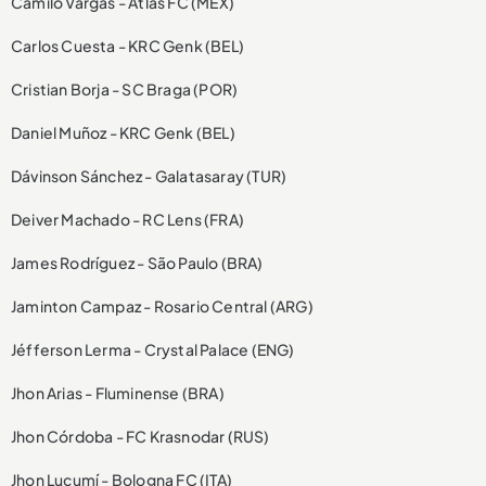
Camilo Vargas - Atlas FC (MEX)
Carlos Cuesta - KRC Genk (BEL)
Cristian Borja - SC Braga (POR)
Daniel Muñoz - KRC Genk (BEL)
Dávinson Sánchez - Galatasaray (TUR)
Deiver Machado - RC Lens (FRA)
James Rodríguez - São Paulo (BRA)
Jaminton Campaz - Rosario Central (ARG)
Jéfferson Lerma - Crystal Palace (ENG)
Jhon Arias - Fluminense (BRA)
Jhon Córdoba - FC Krasnodar (RUS)
Jhon Lucumí - Bologna FC (ITA)