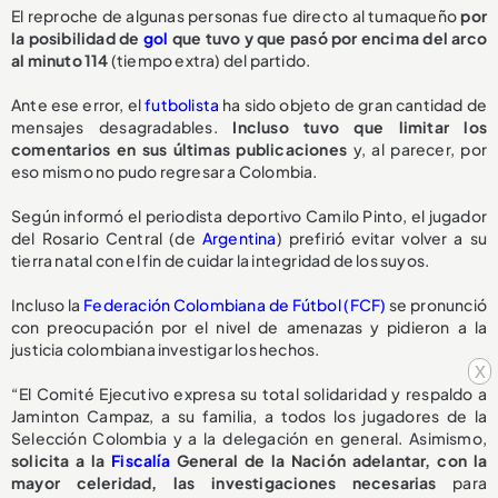
El reproche de algunas personas fue directo al tumaqueño
por
la posibilidad de
gol
que tuvo y que pasó por encima del arco
al minuto 114
(tiempo extra) del partido.
Ante ese error, el
futbolista
ha sido objeto de gran cantidad de
mensajes desagradables.
Incluso tuvo que limitar los
comentarios en sus últimas publicaciones
y, al parecer, por
eso mismo no pudo regresar a Colombia.
Según informó el periodista deportivo Camilo Pinto, el jugador
del Rosario Central (de
Argentina
) prefirió evitar volver a su
tierra natal con el fin de cuidar la integridad de los suyos.
Incluso la
Federación Colombiana de Fútbol (FCF)
se pronunció
con preocupación por el nivel de amenazas y pidieron a la
justicia colombiana investigar los hechos.
x
“El Comité Ejecutivo expresa su total solidaridad y respaldo a
Jaminton Campaz, a su familia, a todos los jugadores de la
Selección Colombia y a la delegación en general. Asimismo,
solicita a la
Fiscalía
General de la Nación adelantar, con la
mayor celeridad, las investigaciones necesarias
para