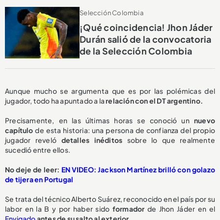
Selección Colombia
¡Qué coincidencia! Jhon Jáder
Durán salió de la convocatoria
de la Selección Colombia
Aunque mucho se argumenta que es por las polémicas del
jugador, todo ha apuntado a la
relación con el DT argentino.
Precisamente, en las últimas horas se conoció un
nuevo
capítulo
de esta historia: una persona de confianza del propio
jugador reveló
detalles inéditos
sobre lo que realmente
sucedió entre ellos.
No deje de leer:
EN VIDEO: Jackson Martínez brilló con golazo
de tijera en Portugal
Se trata del técnico Alberto Suárez, reconocido en el país por su
labor en la B y por haber sido
formador
de Jhon Jáder en el
Envigado
antes de su salto al exterior.