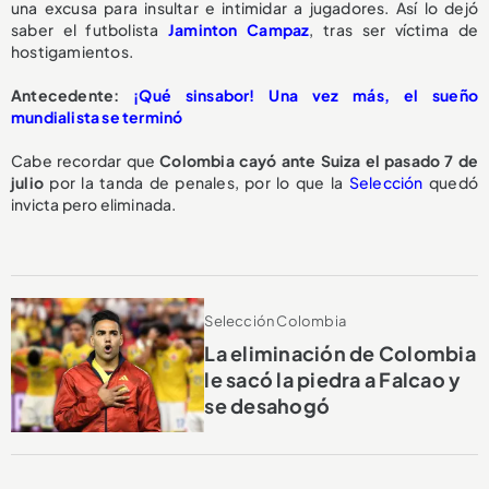
una excusa para insultar e intimidar a jugadores. Así lo dejó
saber el futbolista
Jaminton Campaz
, tras ser víctima de
hostigamientos.
Antecedente:
¡Qué sinsabor! Una vez más, el sueño
mundialista se terminó
Cabe recordar que
Colombia cayó ante Suiza el pasado 7 de
julio
por la tanda de penales, por lo que la
Selección
quedó
invicta pero eliminada.
Selección Colombia
La eliminación de Colombia
le sacó la piedra a Falcao y
se desahogó