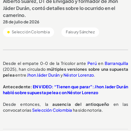
Alberto Suárez, DT de Envigado y formador de Jhon
Jáder Durán, contó detalles sobre lo ocurrido en el
camerino.
28 de julio de 2026
Selección Colombia
Faisury Sánchez
Desde el empate 0-0 de la Tricolor ante
Perú
en
Barranquilla
(2025), han circulado
múltiples versiones
sobre una
supuesta
pelea
entre
Jhon Jáder Durán
y
Néstor Lorenzo
.
Antecedente:
EN VIDEO: “Tienen que parar”: Jhon Jader Durán
habló sobre supuesta pelea con Néstor Lorenzo
Desde entonces, la
ausencia del antioqueño
en las
convocatorias
Selección Colombia
ha sido notoria.