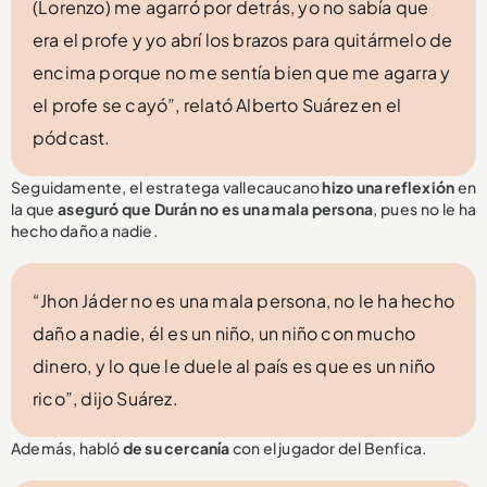
(Lorenzo) me agarró por detrás, yo no sabía que
era el profe y yo abrí los brazos para quitármelo de
encima porque no me sentía bien que me agarra y
el profe se cayó”, relató Alberto Suárez en el
pódcast.
Seguidamente, el estratega vallecaucano
hizo una reflexión
en
la que
aseguró que Durán no es una mala persona
, pues no le ha
hecho daño a nadie.
“Jhon Jáder no es una mala persona, no le ha hecho
daño a nadie, él es un niño, un niño con mucho
dinero, y lo que le duele al país es que es un niño
rico”, dijo Suárez.
Además, habló
de su cercanía
con el jugador del Benfica.