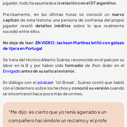
jugador, todo ha apuntado a la
relación con el DT argentino.
Precisamente, en las últimas horas se conoció un
nuevo
capítulo
de esta historia: una persona de confianza del propio
jugador reveló
detalles inéditos
sobre lo que realmente
sucedió entre ellos.
No deje de leer:
EN VIDEO: Jackson Martínez brilló con golazo
de tijera en Portugal
Se trata del técnico Alberto Suárez, reconocido en el país por su
labor en la B y por haber sido
formador
de Jhon Jáder en el
Envigado
antes de su salto al exterior.
En diálogo con el
pódcast
‘Un Break’, Suárez contó que habló
con el delantero sobre los hechos y
conoció su versión
cuando
se encontraron hace poco más de un mes.
“Me dijo: es cierto que yo tenía agarrado a un
compañero haciéndole un reclamo y el profe