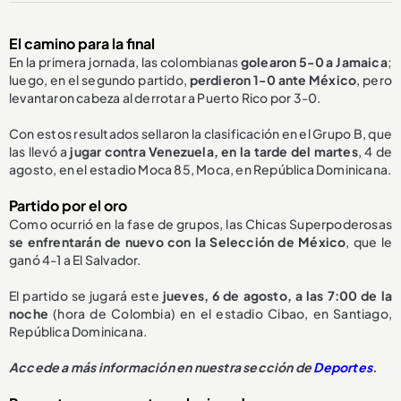
El camino para la final
En la primera jornada, las colombianas
golearon 5-0 a Jamaica
;
luego, en el segundo partido,
perdieron 1-0 ante México
, pero
levantaron cabeza al derrotar a Puerto Rico por 3-0.
Con estos resultados sellaron la clasificación en el Grupo B, que
las llevó a
jugar contra Venezuela, en la tarde del martes
, 4 de
agosto, en el estadio Moca 85, Moca, en República Dominicana.
Partido por el oro
Como ocurrió en la fase de grupos, las Chicas Superpoderosas
se enfrentarán de nuevo con la
S
elección de México
,
que le
ganó 4-1
a El Salvador.
El partido se jugará este
jueves, 6 de agosto, a las 7:00 de la
noche
(hora de Colombia) en el estadio Cibao, en Santiago,
República Dominicana.
Accede a más información en nuestra sección de
Deportes
.