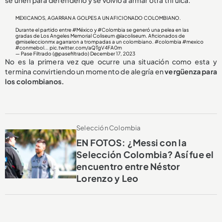
MEXICANOS, AGARRAN A GOLPES A UN AFICIONADO COLOMBIANO.
Durante el partido entre
#México
y
#Colombia
se generó una pelea en las
gradas de Los Angeles Memorial Coliseum
@lacoliseum
. Aficionados de
@miseleccionmx
agarraron a trompadas a un colombiano.
#colombia
#mexico
#conmebol
...
pic.twitter.com/aQTgV4FA0m
— Pase Filtrado (@pasefiltrado)
December 17, 2023
No es la primera vez que ocurre una situación como esta y
termina convirtiendo
un momento de alegría en
vergüenza para
los colombianos.
Selección Colombia
EN FOTOS: ¿Messi con la
Selección Colombia? Así fue el
encuentro entre Néstor
Lorenzo y Leo