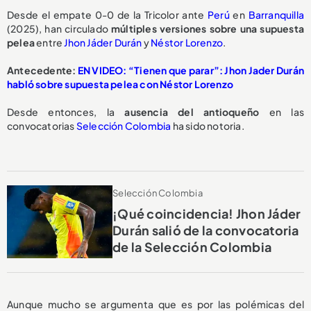
Desde el empate 0-0 de la Tricolor ante
Perú
en
Barranquilla
(2025), han circulado
múltiples versiones
sobre una
supuesta
pelea
entre
Jhon Jáder Durán
y
Néstor Lorenzo
.
Antecedente:
EN VIDEO: “Tienen que parar”: Jhon Jader Durán
habló sobre supuesta pelea con Néstor Lorenzo
Desde entonces, la
ausencia del antioqueño
en las
convocatorias
Selección Colombia
ha sido notoria.
Selección Colombia
¡Qué coincidencia! Jhon Jáder
Durán salió de la convocatoria
de la Selección Colombia
Aunque mucho se argumenta que es por las polémicas del