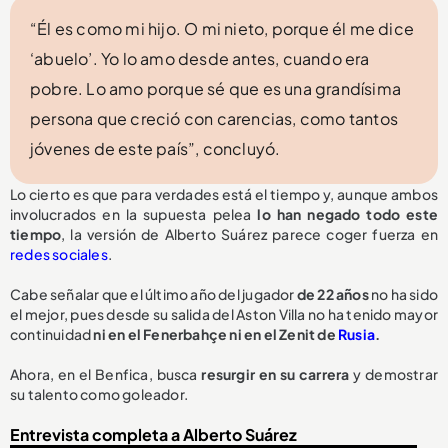
“Él es como mi hijo. O mi nieto, porque él me dice
‘abuelo’. Yo lo amo desde antes, cuando era
pobre. Lo amo porque sé que es una grandísima
persona que creció con carencias, como tantos
jóvenes de este país”, concluyó.
Lo cierto es que para verdades está el tiempo y, aunque ambos
involucrados en la supuesta pelea
lo han negado todo este
tiempo
, la versión de Alberto Suárez parece coger fuerza en
redes sociales
.
Cabe señalar que el último año del jugador
de 22 años
no ha sido
el mejor, pues desde su salida del Aston Villa no ha tenido mayor
continuidad
ni en el Fenerbahçe ni en el Zenit de
Rusia
.
Ahora, en el Benfica, busca
resurgir en su carrera
y demostrar
su talento como goleador.
Entrevista completa a Alberto Suárez