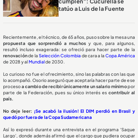
cumplen”: Cucurella se
tatúo a Luis de la Fuente
Recientemente, el técnico, de 65 años, puso sobre la mesa una
propuesta
que sorprendió a muchos
y que, para algunos,
resultó incluso exagerada: se ofreció para hacer parte de la
renovación
de la
Selección Colombia
de cara a la
Copa América
de 2028 y al
Mundial
de 2030.
Lo curioso no fue el ofrecimiento, sino las palabras con las que
lo acompañó. Osorio aseguró que aceptaría hacer parte de ese
proceso
a cambio de recibir
únicamente un salario mínimo
por
parte de la Federación, pues su único interés es
contribuir al
país.
No deje leer:
¡Se acabó la ilusión! El DIM perdió en Brasil y
quedó por fuera de la Copa Sudamericana
Así lo expresó durante una entrevista en el programa ‘Saque
Largo’, donde además afirmó que el cargo que pudiera ocupar