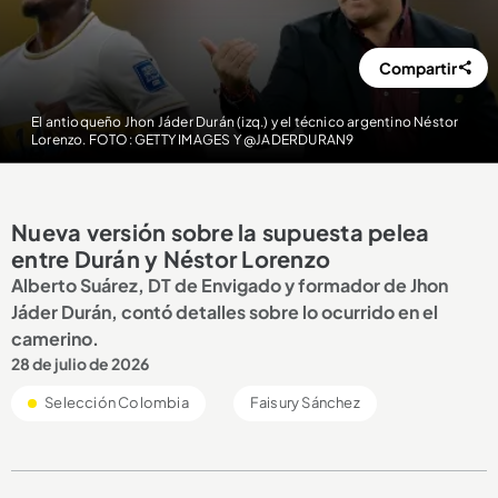
Compartir
El antioqueño Jhon Jáder Durán (izq.) y el técnico argentino Néstor
Lorenzo. FOTO: GETTY IMAGES Y @JADERDURAN9
Nueva versión sobre la supuesta pelea
entre Durán y Néstor Lorenzo
Alberto Suárez, DT de Envigado y formador de Jhon
Jáder Durán, contó detalles sobre lo ocurrido en el
camerino.
28 de julio de 2026
Selección Colombia
Faisury Sánchez