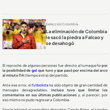
Selección Colombia
La eliminación de Colombia
le sacó la piedra a Falcao y
se desahogó
El reproche de algunas personas fue directo al tumaqueño
por
la posibilidad de
gol
que tuvo y que pasó por encima del arco
al minuto 114
(tiempo extra) del partido.
Ante ese error, el
futbolista
ha sido objeto de gran cantidad de
mensajes desagradables.
Incluso tuvo que limitar los
comentarios en sus últimas publicaciones
y, al parecer, por
eso mismo no pudo regresar a Colombia.
Según informó el periodista deportivo Camilo Pinto, el jugador