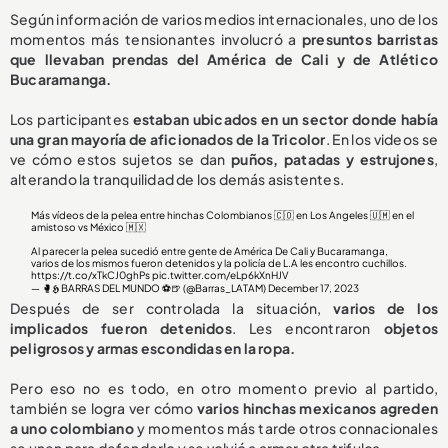
Según información de varios medios internacionales, uno de los
momentos más tensionantes involucró a
presuntos barristas
que llevaban prendas del América de Cali y de Atlético
Bucaramanga.
Los participantes
estaban ubicados en un sector donde había
una gran mayoría de aficionados de la Tricolor
. En los videos se
ve cómo estos sujetos se dan
puños, patadas y estrujones
,
alterando la tranquilidad de los demás asistentes.
Más vídeos de la pelea entre hinchas Colombianos 🇨🇴 en Los Angeles 🇺🇲 en el
amistoso vs México 🇲🇽
Al parecer la pelea sucedió entre gente de América De Cali y Bucaramanga,
varios de los mismos fueron detenidos y la policía de L.A les encontro cuchillos.
https://t.co/xTkCJ0ghPs
pic.twitter.com/eLp6kXnHJV
— 🥊𝕳 BARRAS DEL MUNDO ⚽🍺 (@Barras_LATAM)
December 17, 2023
Después de ser controlada la situación,
varios de los
implicados fueron detenidos
. Les encontraron
objetos
peligrosos y armas escondidas en la ropa.
Pero eso no es todo, en otro momento previo al partido,
también se logra ver cómo
varios hinchas mexicanos agreden
a uno colombiano
y momentos más tarde otros connacionales
se unen para defenderlo y se volvió a armar otra trifulca.