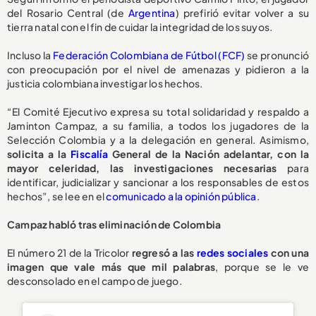
del Rosario Central (de
Argentina
) prefirió evitar volver a su
tierra natal con el fin de cuidar la integridad de los suyos.
Incluso la
Federación Colombiana de Fútbol (FCF)
se pronunció
con preocupación por el nivel de amenazas y pidieron a la
justicia colombiana investigar los hechos.
“El Comité Ejecutivo expresa su total solidaridad y respaldo a
Jaminton Campaz, a su familia, a todos los jugadores de la
Selección Colombia y a la delegación en general. Asimismo,
solicita a la
Fiscalía
General de la Nación adelantar, con la
mayor celeridad, las investigaciones necesarias
para
identificar, judicializar y sancionar a los responsables de estos
hechos”, se lee en el
comunicado a la opinión pública
.
Campaz habló tras eliminación de Colombia
El número 21 de la Tricolor
regresó a las
redes sociales
con una
imagen que vale más que mil palabras
, porque se le ve
desconsolado en el campo de juego.