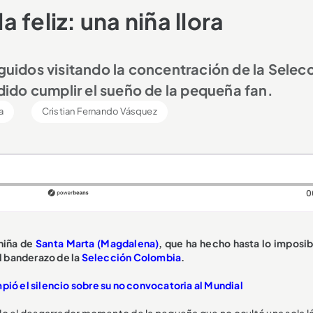
feliz: una niña llora
eguidos visitando la concentración de la Selec
ido cumplir el sueño de la pequeña fan.
a
Cristian Fernando Vásquez
0
niña de
Santa Marta (Magdalena)
, que ha hecho hasta lo imposib
el banderazo de la
Selección Colombia
.
mpió el silencio sobre su no convocatoria al Mundial
ado el desgarrador momento de la pequeña que no ocultó una sola l