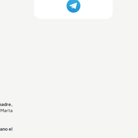
madre,
a Marta
cano el