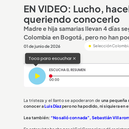
EN VIDEO: Lucho, hacela 
queriendo conocerlo
Madre e hija samarias llevan 4 días s
Colombia en Bogotá, pero no han pod
01 de junio de 2026
Selección Colombi
×
Toca para escuchar
ESCUCHA EL RESUMEN
Tiempo transcurrido: 0 segundos
00:00
La tristeza y el llanto se apoderaron de
una pequeña 
conocer a
Luis Díaz
pero no ha podido, ni siquiera en 
Lea también:
“No salió con nada”, Sebastián Villa ro
En entrevista hecha por el Gol Caracol quedó registr