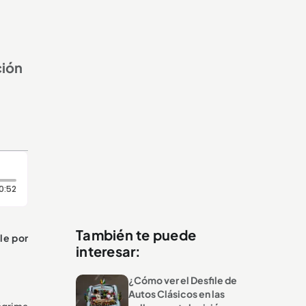
ción
Duración: 52 segundos
0:52
También te puede
le por
interesar:
¿Cómo ver el Desfile de
Autos Clásicos en las
ágrima