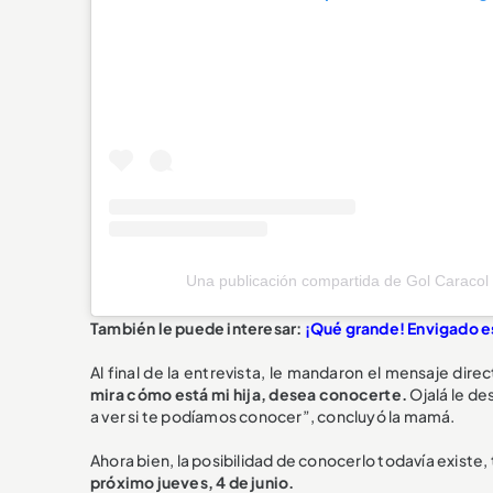
Una publicación compartida de Gol Caracol
También le puede interesar:
¡Qué grande! Envigado e
Al final de la entrevista, le mandaron el mensaje dire
mira cómo está mi hija, desea conocerte.
Ojalá le de
a ver si te podíamos conocer”, concluyó la mamá.
Ahora bien, la posibilidad de conocerlo todavía existe
próximo jueves, 4 de junio.