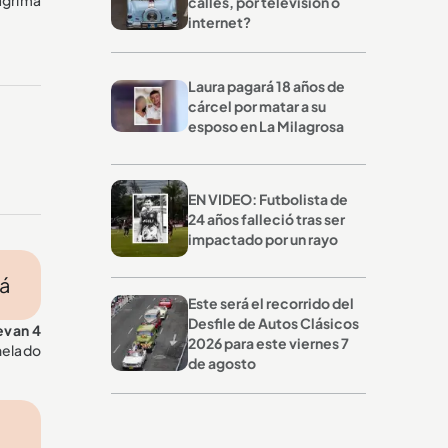
calles, por televisión o
internet?
Laura pagará 18 años de
cárcel por matar a su
esposo en La Milagrosa
EN VIDEO: Futbolista de
24 años falleció tras ser
impactado por un rayo
má
Este será el recorrido del
Desfile de Autos Clásicos
levan 4
2026 para este viernes 7
helado
de agosto