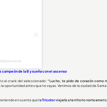
 (@golcaracol)
s campeón de la B y sueña con el ascenso
cto al crack del seleccionado:
“Lucho, te pido de corazón como 
s la oportunidad antes que te vayas. Venimos de la ciudad de Sant
, teniendo en cuenta que
la
Tricolor
viajaría a territorio norteameri