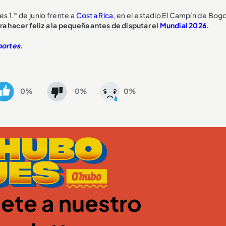
s 1.° de junio frente a
Costa Rica
, en el estadio El Campín de Bog
ra hacer feliz a la pequeña antes de disputar el
Mundial 2026
.
ortes
.
0%
0%
0%
ete a nuestro