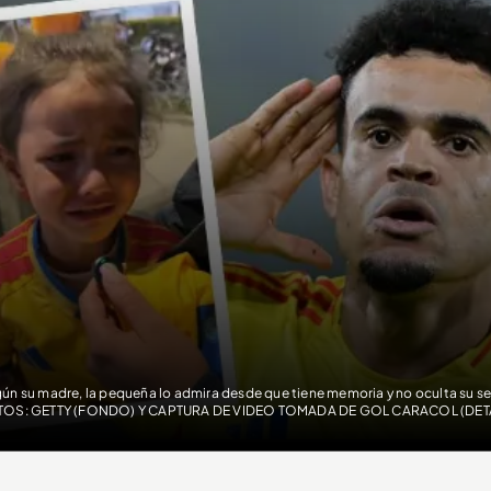
ún su madre, la pequeña lo admira desde que tiene memoria y no oculta su s
OS: GETTY (FONDO) Y CAPTURA DE VIDEO TOMADA DE GOL CARACOL (DET