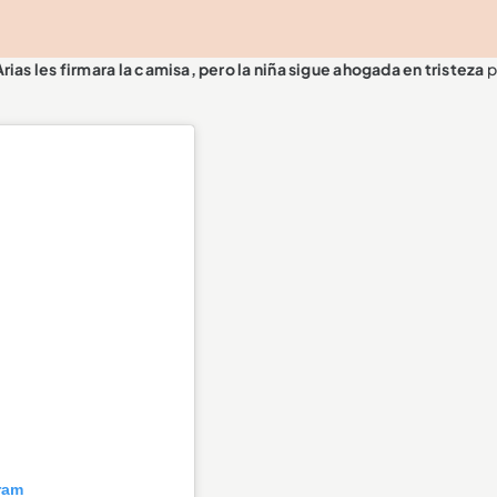
ias les firmara la camisa, pero la niña sigue ahogada en tristeza
p
ram