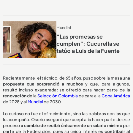
Mundial
“Las promesas se
cumplen”: Cucurella se
tatúo a Luis de la Fuente
Recientemente, el técnico, de 65 años, puso sobre la mesa una
propuesta
que sorprendió a muchos
y que, para algunos,
resultó incluso exagerada: se ofreció para hacer parte de la
renovación
de la
Selección Colombia
de cara a la
Copa América
de 2028 y al
Mundial
de 2030.
Lo curioso no fue el ofrecimiento, sino las palabras con las que
lo acompañó. Osorio aseguró que aceptaría hacer parte de ese
proceso
a cambio de recibir
únicamente un salario mínimo
por
parte de la Federación, pues su único interés es
contribuir al