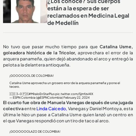
¿Los conoce? Sus cuerpos
están a la espera de ser
reclamados en Medicina Legal
de Medellín
No tuvo que pasar mucho tiempo para que
Catalina Usme,
goleadora histórica de la Tricolor,
aprovechara el error de la
arquera panameña, quien dejó abandonado el arco y entregó la
pelota a la delantera antioqueña.
¡GOOOOOOL DE COLOMBIA!
Catalina Usme aprovecha un grosero error de la arquera panameña y pone el
tecero.
🇨🇴 3-0 🇵🇦
#MíraloEnStarPlus
pic.twitter.com/Sjmfzvi4IX
— ESPN Colombia (@ESPNColombia)
February 22, 2024
El cuarto fue obra de Manuela Vanegas después de una jugada
colectiva
entre
Linda Caicedo,
Vanegas y Daniel Montoya, esta
última le hizo un pase a Catalina Usme quien lanzó un centro en
el que Vanegas respondió con un tiro de taco al arco.
¡GOOOOOOLAZO DE COLOMBIA!