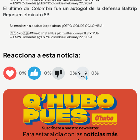
— ESPN Colombia (@ESPNColombia)
February 22, 2024
El último de Colombia fue
un autogol de la defensa Baltrip
Reyes
en el minuto 89.
Se empiezan a acabar las palabras: ¡OTRO GOL DE COLOMBIA!
🇨🇴 6-0 🇵🇦
#MíraloEnStarPlus
pic.twitter.com/n3LSfxTPU6
— ESPN Colombia (@ESPNColombia)
February 22, 2024
Reacciona a esta noticia:
0%
0%
0%
0%
Suscríbete a nuestro newsletter
Para estar al día con las
noticias más