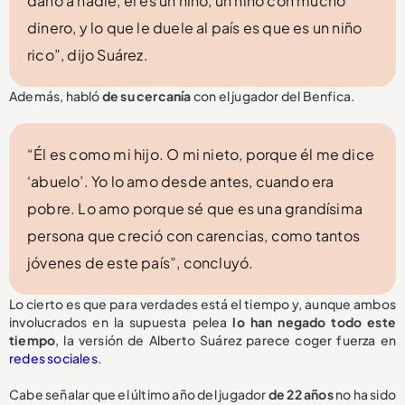
daño a nadie, él es un niño, un niño con mucho
dinero, y lo que le duele al país es que es un niño
rico”, dijo Suárez.
Además, habló
de su cercanía
con el jugador del Benfica.
“Él es como mi hijo. O mi nieto, porque él me dice
‘abuelo’. Yo lo amo desde antes, cuando era
pobre. Lo amo porque sé que es una grandísima
persona que creció con carencias, como tantos
jóvenes de este país”, concluyó.
Lo cierto es que para verdades está el tiempo y, aunque ambos
involucrados en la supuesta pelea
lo han negado todo este
tiempo
, la versión de Alberto Suárez parece coger fuerza en
redes sociales
.
Cabe señalar que el último año del jugador
de 22 años
no ha sido