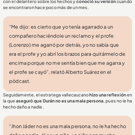
con el delantero sobre los hechos y
conoció su versión
cuando
se encontraron hace poco más de un mes.
“Me dijo: es cierto que yo tenía agarrado a un
compañero haciéndole un reclamo y el profe
(Lorenzo) me agarró por detrás, yo no sabía que
era el profe y yo abrí los brazos para quitármelo de
encima porque no me sentía bien que me agarra y
el profe se cayó”, relató Alberto Suárez en el
pódcast.
Seguidamente, el estratega vallecaucano
hizo una reflexión
en
la que
aseguró que Durán no es una mala persona
, pues no le ha
hecho daño a nadie.
“Jhon Jáder no es una mala persona, no le ha hecho