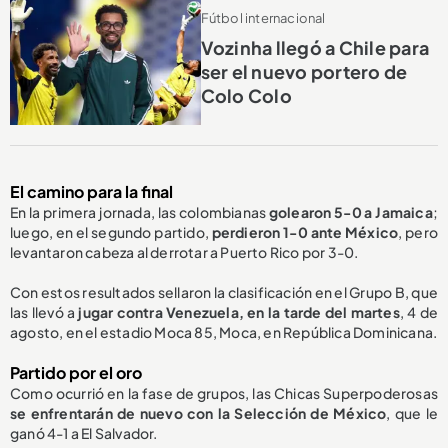
Fútbol internacional
Vozinha llegó a Chile para
ser el nuevo portero de
Colo Colo
El camino para la final
En la primera jornada, las colombianas
golearon 5-0 a Jamaica
;
luego, en el segundo partido,
perdieron 1-0 ante México
, pero
levantaron cabeza al derrotar a Puerto Rico por 3-0.
Con estos resultados sellaron la clasificación en el Grupo B, que
las llevó a
jugar contra Venezuela, en la tarde del martes
, 4 de
agosto, en el estadio Moca 85, Moca, en República Dominicana.
Partido por el oro
Como ocurrió en la fase de grupos, las Chicas Superpoderosas
se enfrentarán de nuevo con la
S
elección de México
,
que le
ganó 4-1
a El Salvador.