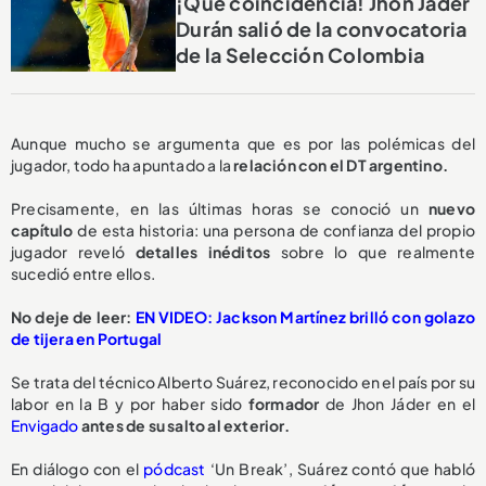
¡Qué coincidencia! Jhon Jáder
Durán salió de la convocatoria
de la Selección Colombia
Aunque mucho se argumenta que es por las polémicas del
jugador, todo ha apuntado a la
relación con el DT argentino.
Precisamente, en las últimas horas se conoció un
nuevo
capítulo
de esta historia: una persona de confianza del propio
jugador reveló
detalles inéditos
sobre lo que realmente
sucedió entre ellos.
No deje de leer:
EN VIDEO: Jackson Martínez brilló con golazo
de tijera en Portugal
Se trata del técnico Alberto Suárez, reconocido en el país por su
labor en la B y por haber sido
formador
de Jhon Jáder en el
Envigado
antes de su salto al exterior.
En diálogo con el
pódcast
‘Un Break’, Suárez contó que habló