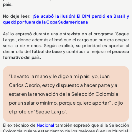
país.
No deje leer:
¡Se acabó la ilusión! El DIM perdió en Brasil y
quedó por fuera de la Copa Sudamericana
Así lo expresó durante una entrevista en el programa ‘Saque
Largo’, donde además afirmó que el cargo que pudiera ocupar
sería lo de menos. Según explicó, su prioridad es aportar al
desarrollo del
fútbol de base
y contribuir a mejorar el
proceso
formativo del país.
“Levanto la mano y le digo a mi país: yo, Juan
Carlos Osorio, estoy dispuesto a hacer parte y a
estar en la renovación de la Selección Colombia
por un salario mínimo, porque quiero aportar” , dijo
el profe en ‘Saque Largo’.
El ex técnico de
Nacional
también expresó que si la Selección
Colombia quiere estar dentro de los mejores 8 en un Mundial,