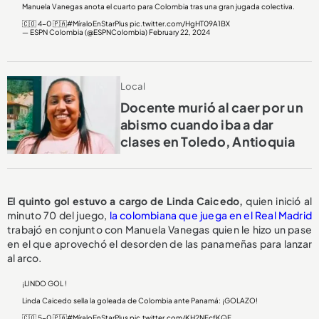
Manuela Vanegas anota el cuarto para Colombia tras una gran jugada colectiva.
🇨🇴 4-0 🇵🇦
#MíraloEnStarPlus
pic.twitter.com/HgHT09A1BX
— ESPN Colombia (@ESPNColombia)
February 22, 2024
Local
Docente murió al caer por un
abismo cuando iba a dar
clases en Toledo, Antioquia
El quinto gol estuvo a cargo de Linda Caicedo,
quien inició al
minuto 70 del juego,
la colombiana que juega en el Real Madrid
trabajó en conjunto con Manuela Vanegas quien le hizo un pase
en el que aprovechó el desorden de las panameñas para lanzar
al arco.
¡LINDO GOL !
Linda Caicedo sella la goleada de Colombia ante Panamá: ¡GOLAZO!
🇨🇴 5-0 🇵🇦
#MíraloEnStarPlus
pic.twitter.com/KH2NFcfKQF