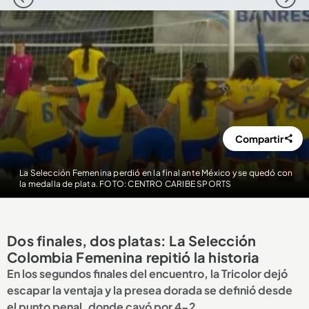
1
2
3
4
5
Compartir
La Selección Femenina perdió en la final ante México y se quedó con
la medalla de plata. FOTO: CENTRO CARIBE SPORTS
Dos finales, dos platas: La Selección
Colombia Femenina repitió la historia
En los segundos finales del encuentro, la Tricolor dejó
escapar la ventaja y la presea dorada se definió desde
el punto penal, donde cayó por 4-2.