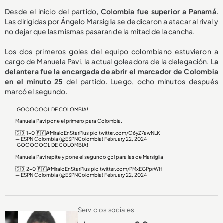
Desde el inicio del partido,
Colombia fue superior a Panamá
.
Las dirigidas por Ángelo Marsiglia se dedicaron a atacar al rival y
no dejar que las mismas pasaran de la mitad de la cancha.
Los dos primeros goles del equipo colombiano estuvieron a
cargo de Manuela Pavi, la actual goleadora de la delegación. L
a
delantera fue la encargada de abrir el marcador de Colombia
en el minuto 25
del partido. Luego, ocho minutos después
marcó el segundo.
¡GOOOOOOL DE COLOMBIA!
Manuela Pavi pone el primero para Colombia.
🇨🇴 1-0 🇵🇦
#MíraloEnStarPlus
pic.twitter.com/O6yZ7awNLK
— ESPN Colombia (@ESPNColombia)
February 22, 2024
¡GOOOOOOL DE COLOMBIA!
Manuela Pavi repite y pone el segundo gol para las de Marsiglia.
🇨🇴 2-0 🇵🇦
#MíraloEnStarPlus
pic.twitter.com/PMxEGPprWH
— ESPN Colombia (@ESPNColombia)
February 22, 2024
Servicios sociales