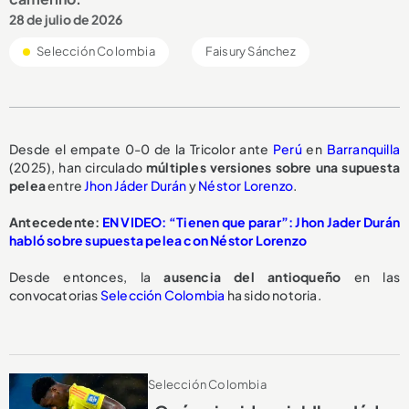
28 de julio de 2026
Selección Colombia
Faisury Sánchez
Desde el empate 0-0 de la Tricolor ante
Perú
en
Barranquilla
(2025), han circulado
múltiples versiones
sobre una
supuesta
pelea
entre
Jhon Jáder Durán
y
Néstor Lorenzo
.
Antecedente:
EN VIDEO: “Tienen que parar”: Jhon Jader Durán
habló sobre supuesta pelea con Néstor Lorenzo
Desde entonces, la
ausencia del antioqueño
en las
convocatorias
Selección Colombia
ha sido notoria.
Selección Colombia