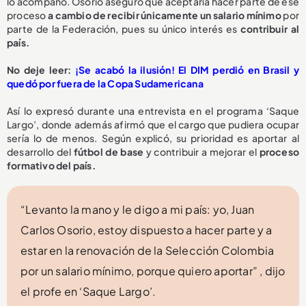
lo acompañó. Osorio aseguró que aceptaría hacer parte de ese
proceso
a cambio de recibir
únicamente un salario mínimo
por
parte de la Federación, pues su único interés es
contribuir al
país.
No deje leer:
¡Se acabó la ilusión! El DIM perdió en Brasil y
quedó por fuera de la Copa Sudamericana
Así lo expresó durante una entrevista en el programa ‘Saque
Largo’, donde además afirmó que el cargo que pudiera ocupar
sería lo de menos. Según explicó, su prioridad es aportar al
desarrollo del
fútbol de base
y contribuir a mejorar el
proceso
formativo del país.
“Levanto la mano y le digo a mi país: yo, Juan
Carlos Osorio, estoy dispuesto a hacer parte y a
estar en la renovación de la Selección Colombia
por un salario mínimo, porque quiero aportar” , dijo
el profe en ‘Saque Largo’.