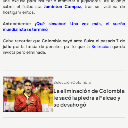
una excusa para insultar e intimidar a jugadores. Así lo dejó
saber el futbolista
Jaminton Campaz
, tras ser víctima de
hostigamientos.
Antecedente:
¡Qué sinsabor! Una vez más, el sueño
mundialista se terminó
Cabe recordar que
Colombia cayó ante Suiza el pasado 7 de
julio
por la tanda de penales, por lo que la
Selección
quedó
invicta pero eliminada.
Selección Colombia
La eliminación de Colombia
le sacó la piedra a Falcao y
se desahogó