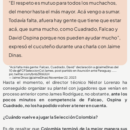
“El respeto es mutuo para todos los muchachos,
del menor hasta el más mayor. Acá vengo a sumar.
Todavía falta, afuera hay gente que tiene que estar
acá, que suma mucho, como Cuadrado, Falcao y
David Ospina porque nos pueden ayudar mucho”,
expresó el cucuteño durante una charla con Jaime
Dinas.
“Acá falta más gente: Falcao, Cuadrado, David” declaración a ⁦
@JaimeDinas
⁩ del
10 de ⁦
@FCFSeleccionCol
⁩ James, post partido en Asunción ante Paraguay ......
pic.twitter.com/bnbZRJ6ULH
— Jaime Dinas (@JaimeDinas)
November 22, 2023
Hasta el momento, el director técnico Néstor Lorenzo ha
conseguido organizar su plantel con jugadores que venían en
proceso anterior como James Rodríguez, no obstante,
ante los
pocos minutos en competencia de Falcao, Ospina y
Cuadrado, no los ha podido volver a tener en cuenta.
¿Cuándo vuelve a jugar la Selección Colombia?
Es de resaltar que
Colombia terminó de la mejor manera sus