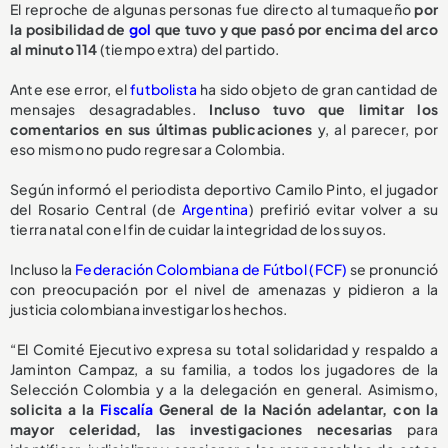
El reproche de algunas personas fue directo al tumaqueño
por
la posibilidad de
gol
que tuvo y que pasó por encima del arco
al minuto 114
(tiempo extra) del partido.
Ante ese error, el
futbolista
ha sido objeto de gran cantidad de
mensajes desagradables.
Incluso tuvo que limitar los
comentarios en sus últimas publicaciones
y, al parecer, por
eso mismo no pudo regresar a Colombia.
Según informó el periodista deportivo Camilo Pinto, el jugador
del Rosario Central (de
Argentina
) prefirió evitar volver a su
tierra natal con el fin de cuidar la integridad de los suyos.
Incluso la
Federación Colombiana de Fútbol (FCF)
se pronunció
con preocupación por el nivel de amenazas y pidieron a la
justicia colombiana investigar los hechos.
“El Comité Ejecutivo expresa su total solidaridad y respaldo a
Jaminton Campaz, a su familia, a todos los jugadores de la
Selección Colombia y a la delegación en general. Asimismo,
solicita a la
Fiscalía
General de la Nación adelantar, con la
mayor celeridad, las investigaciones necesarias
para