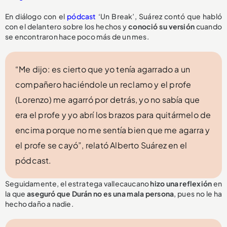
En diálogo con el
pódcast
‘Un Break’, Suárez contó que habló
con el delantero sobre los hechos y
conoció su versión
cuando
se encontraron hace poco más de un mes.
“Me dijo: es cierto que yo tenía agarrado a un
compañero haciéndole un reclamo y el profe
(Lorenzo) me agarró por detrás, yo no sabía que
era el profe y yo abrí los brazos para quitármelo de
encima porque no me sentía bien que me agarra y
el profe se cayó”, relató Alberto Suárez en el
pódcast.
Seguidamente, el estratega vallecaucano
hizo una reflexión
en
la que
aseguró que Durán no es una mala persona
, pues no le ha
hecho daño a nadie.