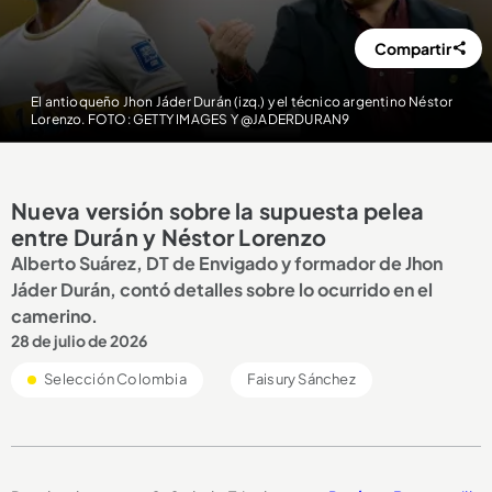
Compartir
El antioqueño Jhon Jáder Durán (izq.) y el técnico argentino Néstor
Lorenzo. FOTO: GETTY IMAGES Y @JADERDURAN9
Nueva versión sobre la supuesta pelea
entre Durán y Néstor Lorenzo
Alberto Suárez, DT de Envigado y formador de Jhon
Jáder Durán, contó detalles sobre lo ocurrido en el
camerino.
28 de julio de 2026
Selección Colombia
Faisury Sánchez