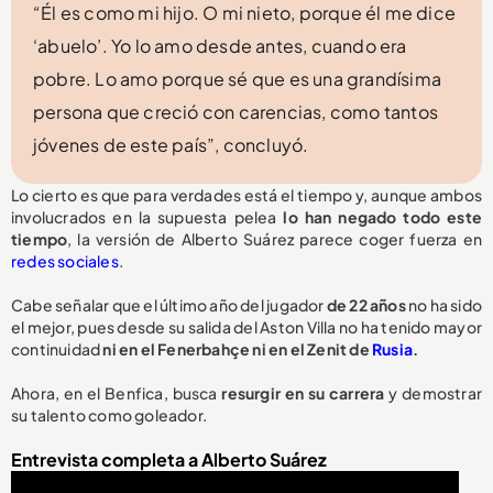
“Él es como mi hijo. O mi nieto, porque él me dice
‘abuelo’. Yo lo amo desde antes, cuando era
pobre. Lo amo porque sé que es una grandísima
persona que creció con carencias, como tantos
jóvenes de este país”, concluyó.
Lo cierto es que para verdades está el tiempo y, aunque ambos
involucrados en la supuesta pelea
lo han negado todo este
tiempo
, la versión de Alberto Suárez parece coger fuerza en
redes sociales
.
Cabe señalar que el último año del jugador
de 22 años
no ha sido
el mejor, pues desde su salida del Aston Villa no ha tenido mayor
continuidad
ni en el Fenerbahçe ni en el Zenit de
Rusia
.
Ahora, en el Benfica, busca
resurgir en su carrera
y demostrar
su talento como goleador.
Entrevista completa a Alberto Suárez