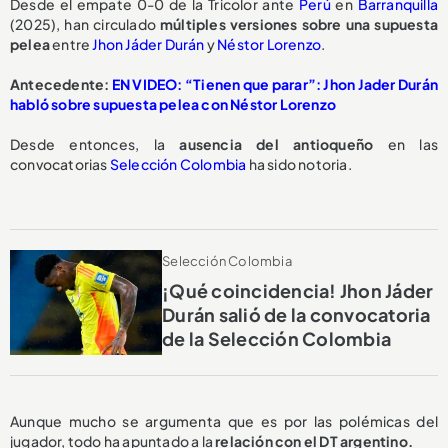
Desde el empate 0-0 de la Tricolor ante
Perú
en
Barranquilla
(2025), han circulado
múltiples versiones
sobre una
supuesta
pelea
entre
Jhon Jáder Durán
y
Néstor Lorenzo
.
Antecedente:
EN VIDEO: “Tienen que parar”: Jhon Jader Durán
habló sobre supuesta pelea con Néstor Lorenzo
Desde entonces, la
ausencia del antioqueño
en las
convocatorias
Selección Colombia
ha sido notoria.
Selección Colombia
¡Qué coincidencia! Jhon Jáder
Durán salió de la convocatoria
de la Selección Colombia
Aunque mucho se argumenta que es por las polémicas del
jugador, todo ha apuntado a la
relación con el DT argentino.