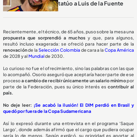
tatúo a Luis de la Fuente
Recientemente, el técnico, de 65 años, puso sobre la mesa una
propuesta
que sorprendió a muchos
y que, para algunos,
resultó incluso exagerada: se ofreció para hacer parte de la
renovación
de la
Selección Colombia
de cara a la
Copa América
de 2028 y al
Mundial
de 2030.
Lo curioso no fue el ofrecimiento, sino las palabras con las que
lo acompañó. Osorio aseguró que aceptaría hacer parte de ese
proceso
a cambio de recibir
únicamente un salario mínimo
por
parte de la Federación, pues su único interés es
contribuir al
país.
No deje leer:
¡Se acabó la ilusión! El DIM perdió en Brasil y
quedó por fuera de la Copa Sudamericana
Así lo expresó durante una entrevista en el programa ‘Saque
Largo’, donde además afirmó que el cargo que pudiera ocupar
sería lo de menos. Según explicó, su prioridad es aportar al