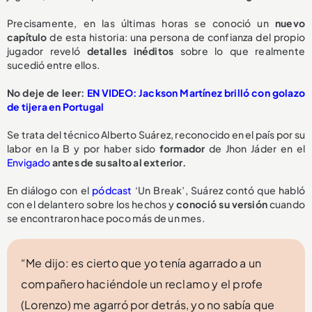
Precisamente, en las últimas horas se conoció un
nuevo
capítulo
de esta historia: una persona de confianza del propio
jugador reveló
detalles inéditos
sobre lo que realmente
sucedió entre ellos.
No deje de leer:
EN VIDEO: Jackson Martínez brilló con golazo
de tijera en Portugal
Se trata del técnico Alberto Suárez, reconocido en el país por su
labor en la B y por haber sido
formador
de Jhon Jáder en el
Envigado
antes de su salto al exterior.
En diálogo con el
pódcast
‘Un Break’, Suárez contó que habló
con el delantero sobre los hechos y
conoció su versión
cuando
se encontraron hace poco más de un mes.
“Me dijo: es cierto que yo tenía agarrado a un
compañero haciéndole un reclamo y el profe
(Lorenzo) me agarró por detrás, yo no sabía que