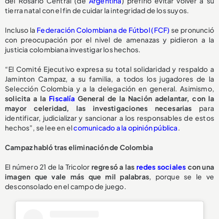
del Rosario Central (de
Argentina
) prefirió evitar volver a su
tierra natal con el fin de cuidar la integridad de los suyos.
Incluso la
Federación Colombiana de Fútbol (FCF)
se pronunció
con preocupación por el nivel de amenazas y pidieron a la
justicia colombiana investigar los hechos.
“El Comité Ejecutivo expresa su total solidaridad y respaldo a
Jaminton Campaz, a su familia, a todos los jugadores de la
Selección Colombia y a la delegación en general. Asimismo,
solicita a la
Fiscalía
General de la Nación adelantar, con la
mayor celeridad, las investigaciones necesarias
para
identificar, judicializar y sancionar a los responsables de estos
hechos”, se lee en el
comunicado a la opinión pública
.
Campaz habló tras eliminación de Colombia
El número 21 de la Tricolor
regresó a las
redes sociales
con una
imagen que vale más que mil palabras
, porque se le ve
desconsolado en el campo de juego.