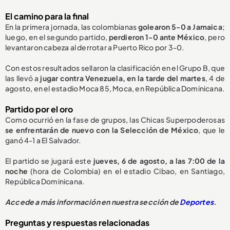
El camino para la final
En la primera jornada, las colombianas
golearon 5-0 a Jamaica
;
luego, en el segundo partido,
perdieron 1-0 ante México
, pero
levantaron cabeza al derrotar a Puerto Rico por 3-0.
Con estos resultados sellaron la clasificación en el Grupo B, que
las llevó a
jugar contra Venezuela, en la tarde del martes
, 4 de
agosto, en el estadio Moca 85, Moca, en República Dominicana.
Partido por el oro
Como ocurrió en la fase de grupos, las Chicas Superpoderosas
se enfrentarán de nuevo con la
S
elección de México
,
que le
ganó 4-1
a El Salvador.
El partido se jugará este
jueves, 6 de agosto, a las 7:00 de la
noche
(hora de Colombia) en el estadio Cibao, en Santiago,
República Dominicana.
Accede a más información en nuestra sección de
Deportes
.
Preguntas y respuestas relacionadas