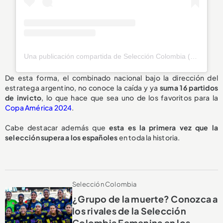
Una publicación compartida de Selección Colombia (@fcfseleccioncol)
De esta forma, el combinado nacional bajo la dirección del
estratega argentino, no conoce la caída y ya
suma 16 partidos
de invicto
, lo que hace que sea uno de los favoritos para la
Copa América 2024
.
Cabe destacar además que
esta es la primera vez que la
selección supera a los españoles
en toda la historia.
Selección Colombia
¿Grupo de la muerte? Conozca a
los rivales de la Selección
Colombia Femenina en los