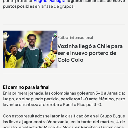
por el profesor
Ángelo Marsiglia
lograron sumar seis de nueve
puntos posibles
en la fase de grupos.
Fútbol internacional
Vozinha llegó a Chile para
ser el nuevo portero de
Colo Colo
El camino para la final
En la primera jornada, las colombianas
golearon 5-0 a Jamaica
;
luego, en el segundo partido,
perdieron 1-0 ante México
, pero
levantaron cabeza al derrotar a Puerto Rico por 3-0.
Con estos resultados sellaron la clasificación en el Grupo B, que
las llevó a
jugar contra Venezuela, en la tarde del martes
, 4 de
agosto, en el estadio Moca 85, Moca, en República Dominicana.