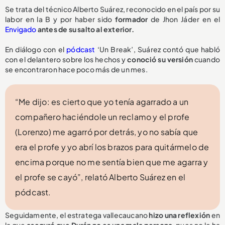
Se trata del técnico Alberto Suárez, reconocido en el país por su
labor en la B y por haber sido
formador
de Jhon Jáder en el
Envigado
antes de su salto al exterior.
En diálogo con el
pódcast
‘Un Break’, Suárez contó que habló
con el delantero sobre los hechos y
conoció su versión
cuando
se encontraron hace poco más de un mes.
“Me dijo: es cierto que yo tenía agarrado a un
compañero haciéndole un reclamo y el profe
(Lorenzo) me agarró por detrás, yo no sabía que
era el profe y yo abrí los brazos para quitármelo de
encima porque no me sentía bien que me agarra y
el profe se cayó”, relató Alberto Suárez en el
pódcast.
Seguidamente, el estratega vallecaucano
hizo una reflexión
en
la que
aseguró que Durán no es una mala persona
, pues no le ha