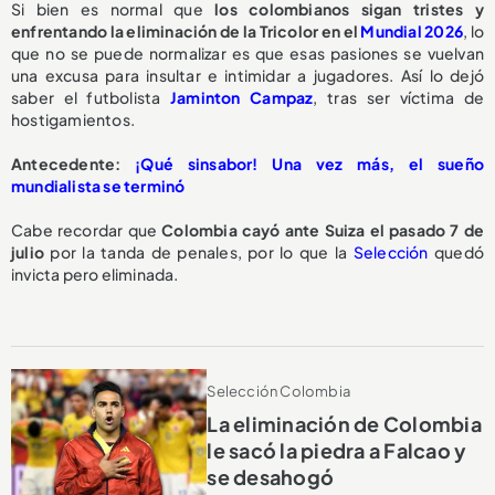
Si bien es normal que
los colombianos sigan tristes y
enfrentando la eliminación de la Tricolor en el
Mundial 2026
, lo
que no se puede normalizar es que esas pasiones se vuelvan
una excusa para insultar e intimidar a jugadores. Así lo dejó
saber el futbolista
Jaminton Campaz
, tras ser víctima de
hostigamientos.
Antecedente:
¡Qué sinsabor! Una vez más, el sueño
mundialista se terminó
Cabe recordar que
Colombia cayó ante Suiza el pasado 7 de
julio
por la tanda de penales, por lo que la
Selección
quedó
invicta pero eliminada.
Selección Colombia
La eliminación de Colombia
le sacó la piedra a Falcao y
se desahogó