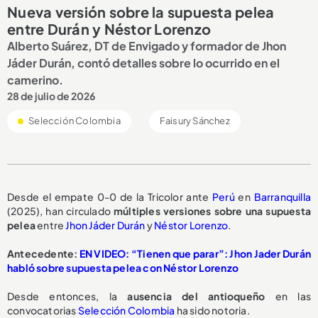
Nueva versión sobre la supuesta pelea
entre Durán y Néstor Lorenzo
Alberto Suárez, DT de Envigado y formador de Jhon
Jáder Durán, contó detalles sobre lo ocurrido en el
camerino.
28 de julio de 2026
Selección Colombia
Faisury Sánchez
Desde el empate 0-0 de la Tricolor ante
Perú
en
Barranquilla
(2025), han circulado
múltiples versiones
sobre una
supuesta
pelea
entre
Jhon Jáder Durán
y
Néstor Lorenzo
.
Antecedente:
EN VIDEO: “Tienen que parar”: Jhon Jader Durán
habló sobre supuesta pelea con Néstor Lorenzo
Desde entonces, la
ausencia del antioqueño
en las
convocatorias
Selección Colombia
ha sido notoria.