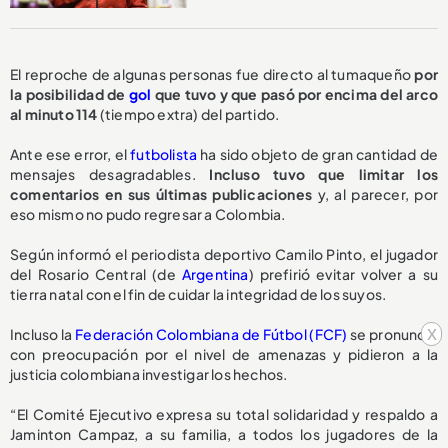
El reproche de algunas personas fue directo al tumaqueño
por
la posibilidad de
gol
que tuvo y que pasó por encima del arco
al minuto 114
(tiempo extra) del partido.
Ante ese error, el
futbolista
ha sido objeto de gran cantidad de
mensajes desagradables.
Incluso tuvo que limitar los
comentarios en sus últimas publicaciones
y, al parecer, por
eso mismo no pudo regresar a Colombia.
Según informó el periodista deportivo Camilo Pinto, el jugador
del Rosario Central (de
Argentina
) prefirió evitar volver a su
tierra natal con el fin de cuidar la integridad de los suyos.
x
Incluso la
Federación Colombiana de Fútbol (FCF)
se pronunció
con preocupación por el nivel de amenazas y pidieron a la
justicia colombiana investigar los hechos.
“El Comité Ejecutivo expresa su total solidaridad y respaldo a
Jaminton Campaz, a su familia, a todos los jugadores de la