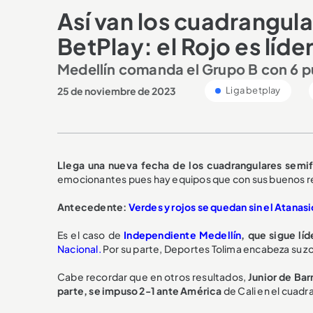
Así van los cuadrangula
BetPlay: el Rojo es líde
Medellín comanda el Grupo B con 6 p
25 de noviembre de 2023
Liga betplay
Llega una nueva fecha de los cuadrangulares semif
emocionantes pues hay equipos que con sus buenos resul
Antecedente:
Verdes y rojos se quedan sin el Atanasi
Es el caso de
Independiente Medellín
, que sigue lí
Nacional.
Por su parte, Deportes Tolima encabeza su zo
Cabe recordar que en otros resultados,
Junior de Bar
parte, se impuso 2-1 ante América
de Cali en el cuadr