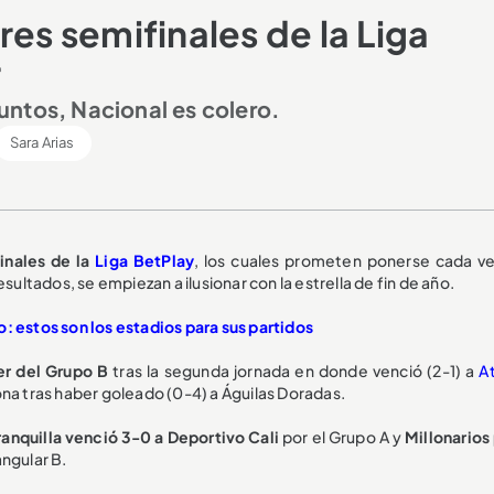
res semifinales de la Liga
r
untos, Nacional es colero.
Sara Arias
inales de la
Liga BetPlay
, los cuales prometen ponerse cada v
tados, se empiezan a ilusionar con la estrella de fin de año.
o: estos son los estadios para sus partidos
der del Grupo B
tras la segunda jornada en donde venció (2-1) a
A
na tras haber goleado (0-4) a Águilas Doradas.
ranquilla venció 3-0 a Deportivo Cali
por el Grupo A y
Millonarios
angular B.