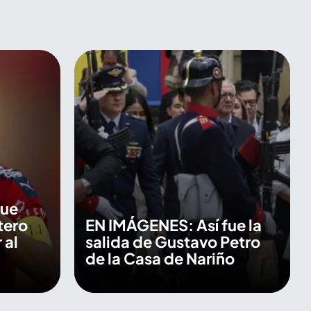
que
tero
EN IMÁGENES: Así fue la
 al
salida de Gustavo Petro
de la Casa de Nariño