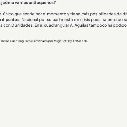
s: ¿cómo van los antioqueños?
l único que sonríe por el momento y tiene más posibilidades de di
n 6 puntos
. Nacional por su parte está en crisis pues ha perdido 
bla con 0 unidades. En el cuadrangular A, Águilas tampoco ha podid
 Fecha 2 de los Cuadrangulares Semifinales por
#LigaBetPlayDIMAYOR
II-