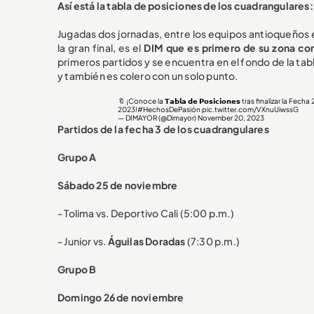
Así está la tabla de posiciones de los cuadrangulare
Jugadas dos jornadas, entre los equipos antioqueños e
la gran final, es el
DIM que es primero de su zona co
primeros partidos y se encuentra en el fondo de la ta
y también es colero con un solo punto.
🔖 ¡Conoce la 𝗧𝗮𝗯𝗹𝗮 𝗱𝗲 𝗣𝗼𝘀𝗶𝗰𝗶𝗼𝗻𝗲𝘀 tras finalizar la
2023!
#HechosDePasión
pic.twitter.com/VXnuUiwssG
— DIMAYOR (@Dimayor)
November 20, 2023
Partidos de la fecha 3 de los cuadrangulares
Grupo A
Sábado 25 de noviembre
- Tolima vs. Deportivo Cali (5:00 p.m.)
- Junior vs.
Águilas Doradas
(7:30 p.m.)
Grupo B
Domingo 26 de noviembre