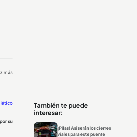
ez más
tlético
También te puede
interesar:
 por su
¡Pilas! Así serán los cierres
viales para este puente