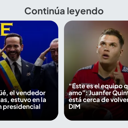
Continúa leyendo
“Este es el equipo 
üé, el vendedor
amo”: Juanfer Quin
as, estuvo en la
está cerca de volver
 presidencial
DIM