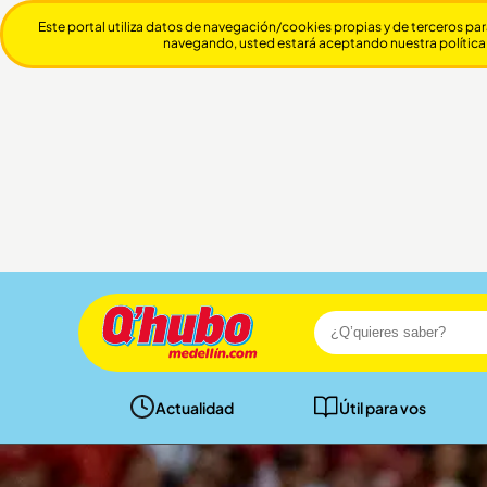
Este portal utiliza datos de navegación/cookies propias y de terceros par
navegando, usted estará aceptando nuestra política
Actualidad
Útil para vos