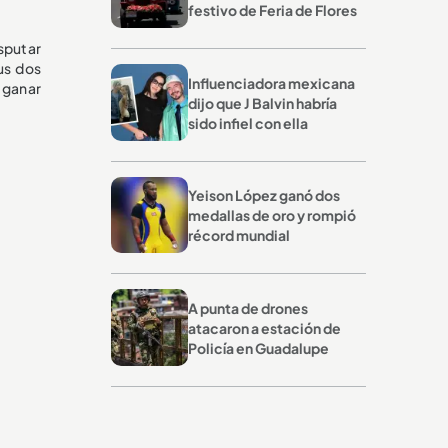
festivo de Feria de Flores
sputar
sus dos
Influenciadora mexicana
o ganar
dijo que J Balvin habría
sido infiel con ella
Yeison López ganó dos
medallas de oro y rompió
récord mundial
A punta de drones
atacaron a estación de
Policía en Guadalupe