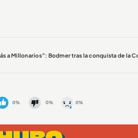
más a Millonarios”: Bodmer tras la conquista de la 
0%
0%
0%