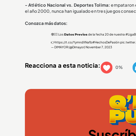
- Atlético Nacional vs. Deportes Tolima:
empataron e
el año 2000, nunca han igualado en tres juegos consecu
Conozca más datos:
🤓☝🏼 Los 𝗗𝗮𝘁𝗼𝘀 𝗣𝗿𝗲𝘃𝗶𝗼𝘀 de la fecha 20 de nuestra
#LigaB
👉
https://t.co/YymndXNafb
#HechosDePasión
pic.twitte
— DIMAYOR (@Dimayor)
November 7, 2023
Reacciona a esta noticia:
0%
Suscríb