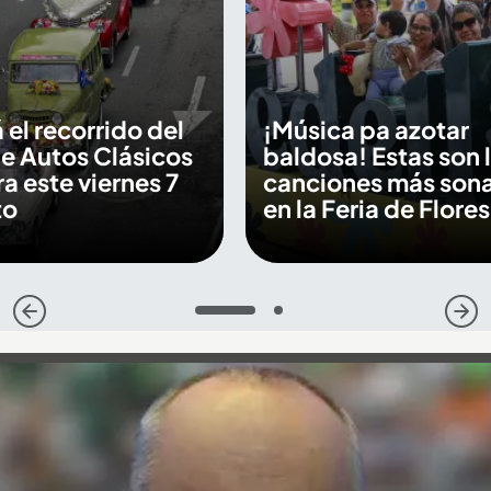
 el recorrido del
¡Música pa azotar
de Autos Clásicos
baldosa! Estas son 
a este viernes 7
canciones más son
to
en la Feria de Flore
1
2