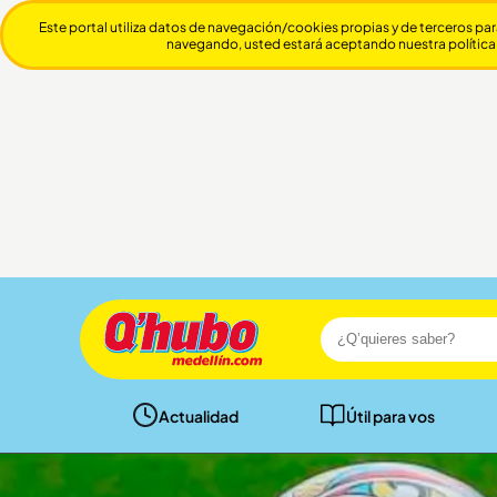
Este portal utiliza datos de navegación/cookies propias y de terceros par
navegando, usted estará aceptando nuestra política
Actualidad
Útil para vos