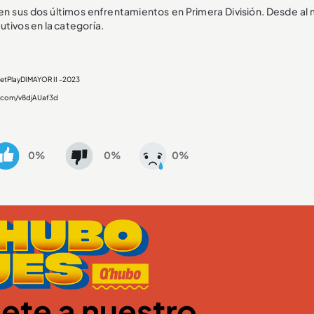
n sus dos últimos enfrentamientos en Primera División. Desde al
tivos en la categoría.
etPlayDIMAYOR
II -2023
r.com/v8djAUaf3d
0%
0%
0%
ete a nuestro