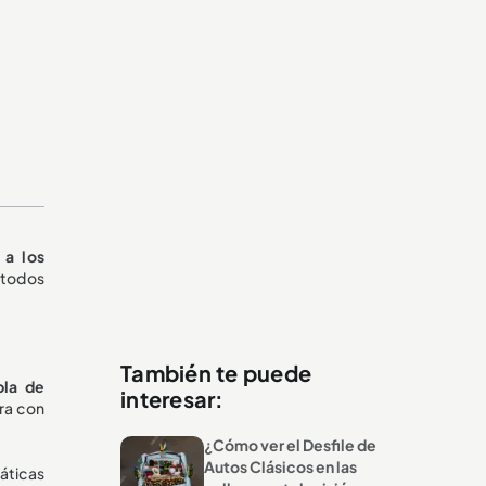
 a los
e todos
También te puede
bla de
interesar:
era con
¿Cómo ver el Desfile de
Autos Clásicos en las
áticas