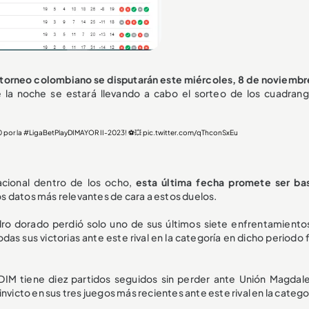
 torneo colombiano se disputarán este miércoles, 8 de noviembr
de la noche se estará llevando a cabo el sorteo de los cuadrang
 por la
#LigaBetPlayDIMAYOR
II-2023! ⚽💥
pic.twitter.com/qThconSxEu
acional dentro de los ocho,
esta última fecha promete ser ba
os datos más relevantes de cara a estos duelos.
dro dorado perdió solo uno de sus últimos siete enfrentamiento
das sus victorias ante este rival en la categoría en dicho periodo
 DIM tiene diez partidos seguidos sin perder ante Unión Magdal
nvicto en sus tres juegos más recientes ante este rival en la catego