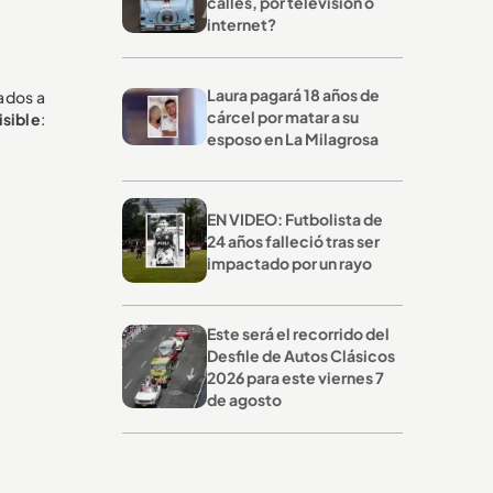
calles, por televisión o
internet?
Laura pagará 18 años de
cados a
cárcel por matar a su
isible
:
esposo en La Milagrosa
EN VIDEO: Futbolista de
24 años falleció tras ser
impactado por un rayo
Este será el recorrido del
Desfile de Autos Clásicos
2026 para este viernes 7
de agosto