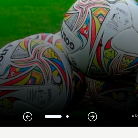
El 
1
2