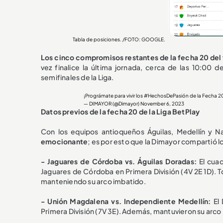
Tabla de posiciones. /FOTO: GOOGLE.
Los cinco compromisos restantes de la fecha 20 del
vez finalice la última jornada, cerca de las 10:00 
semifinales de la Liga.
¡Prográmate para vivir los
#HechosDePasión
de la Fecha 20
— DIMAYOR (@Dimayor)
November 6, 2023
Datos previos de la fecha 20 de la Liga BetPlay
Con los equipos antioqueños Águilas, Medellín y N
emocionante
; es por esto que la Dimayor compartió l
- Jaguares de Córdoba vs. Águilas Doradas:
El cua
Jaguares de Córdoba en Primera División (4V 2E 1D). To
manteniendo su arco imbatido.
- Unión Magdalena vs. Independiente Medellín:
El
Primera División (7V 3E). Además, mantuvieron su arco i