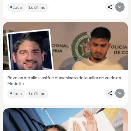
Entre los centros médicos se encuentran el Hospital General
Local
Lo último
de Medellín y el Marco Fidel Suárez de Bello, que no
prestarán...
Compartir Noticia
Revelan detalles: así fue el asesinato del auxiliar de vuelo en
Medellín
El cuerpo de Eric Fernando Gutiérrez Molina fue encontrado
Local
Lo último
en Jericó, Suroeste antioqueño....