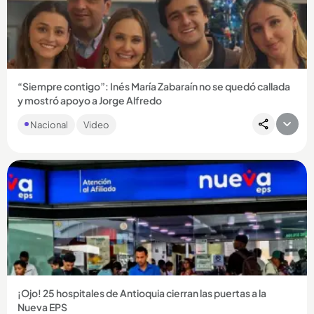
Compartir Noticia
“Siempre contigo”: Inés María Zabaraín no se quedó callada
y mostró apoyo a Jorge Alfredo
La periodista había permanecido en las sombras desde que
Nacional
Video
estalló el escándalo, pero recientemente mostró que sigue al
lado...
Compartir Noticia
¡Ojo! 25 hospitales de Antioquia cierran las puertas a la
Nueva EPS