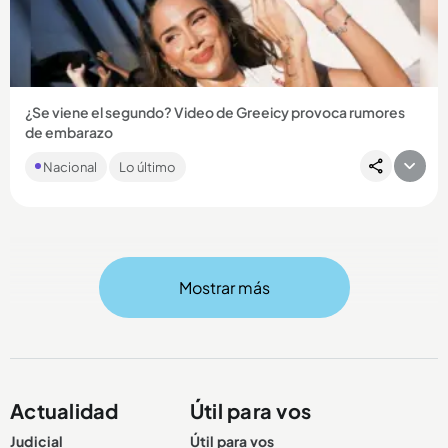
Compartir Noticia
¿Se viene el segundo? Video de Greeicy provoca rumores
de embarazo
La grabación publicada por Mike Bahia provocó gran furor
Nacional
Lo último
entre los fanáticos de la pareja, que creen que Kai tendrá un
hermanito....
Mostrar más
Compartir Noticia
Actualidad
Útil para vos
Judicial
Útil para vos