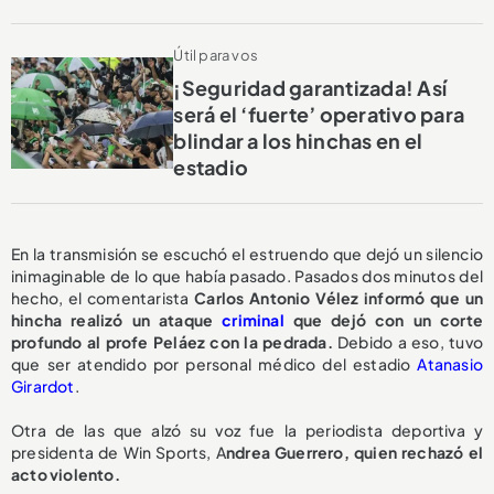
Útil para vos
¡Seguridad garantizada! Así
será el ‘fuerte’ operativo para
blindar a los hinchas en el
estadio
En la transmisión se escuchó el estruendo que dejó un silencio
inimaginable de lo que había pasado. Pasados dos minutos del
hecho, el comentarista
Carlos Antonio Vélez informó que un
hincha realizó un ataque
criminal
que dejó con un corte
profundo al profe Peláez con la pedrada.
Debido a eso, tuvo
que ser atendido por personal médico del estadio
Atanasio
Girardot
.
Otra de las que alzó su voz fue la periodista deportiva y
presidenta de Win Sports, A
ndrea Guerrero, quien rechazó el
acto violento.