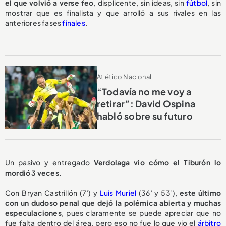
el que volvió a verse feo
, displicente, sin ideas, sin
fútbol
, sin
mostrar que es finalista y que arrolló a sus rivales en las
anteriores fases
finales
.
Atlético Nacional
“Todavía no me voy a
retirar”: David Ospina
habló sobre su futuro
Un pasivo y entregado
Verdolaga vio cómo el Tiburón lo
mordió 3 veces.
Con Bryan Castrillón (7’) y
Luis Muriel
(36’ y 53’),
este último
con un dudoso penal que dejó la polémica abierta y muchas
especulaciones
, pues claramente se puede apreciar que no
fue falta dentro del área, pero eso no fue lo que vio el
árbitro