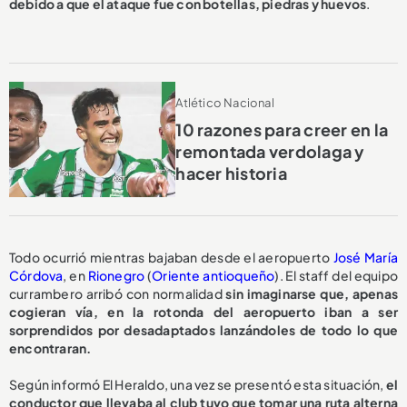
debido a que el ataque fue con botellas, piedras y huevos
.
Atlético Nacional
10 razones para creer en la
remontada verdolaga y
hacer historia
Todo ocurrió mientras bajaban desde el aeropuerto
José María
Córdova
, en
Rionegro
(
Oriente antioqueño
). El staff del equipo
currambero arribó con normalidad
sin imaginarse que, apenas
cogieran vía, en la rotonda del aeropuerto iban a ser
sorprendidos por desadaptados lanzándoles de todo lo que
encontraran.
Según informó El Heraldo, una vez se presentó esta situación,
el
conductor que llevaba al club tuvo que tomar una ruta alterna