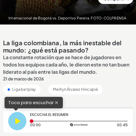
Internacional de Bogotá vs. Deportivo Pereira. FOTO: COLPRENSA
La liga colombiana, la más inestable del
mundo: ¿qué está pasando?
La constante rotación que se hace de jugadores en
todos los equipos cada año, le dieron este no tan buen
liderato al país entre las ligas del mundo.
21 de marzo de 2026
Liga betplay
Merllyn Álvarez Hincapié
×
Toca para escuchar
ESCUCHA EL RESUMEN
Tiempo transcurrido: 0 segundos
Dura
00:00
00:45