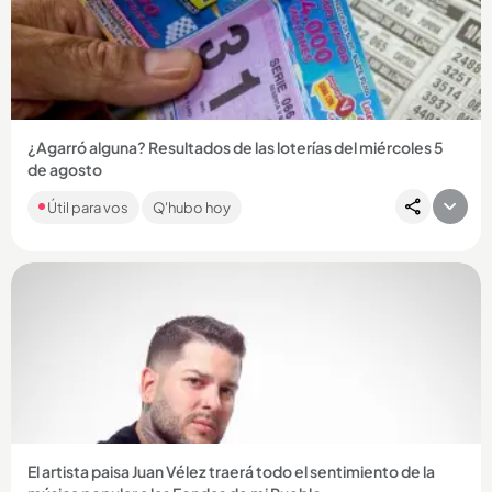
Compartir Noticia
¿Agarró alguna? Resultados de las loterías del miércoles 5
de agosto
Si es de los que acostumbra a apostarle a sus números
Útil para vos
Q'hubo hoy
favoritos, revise a continuación los números que cayeron: ¡la
suerte...
Compartir Noticia
El artista paisa Juan Vélez traerá todo el sentimiento de la