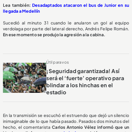
Lea también:
Desadaptados atacaron el bus de Junior en su
llegada a Medellín
Sucedió al minuto 31 cuando le anularon un gol al equipo
verdolaga por parte del lateral derecho, Andrés Felipe Román.
En ese momento se produjo la agresión a la cabina.
Útil para vos
¡Seguridad garantizada! Así
será el ‘fuerte’ operativo para
blindar a los hinchas en el
estadio
En la transmisión se escuchó el estruendo que dejó un silencio
inimaginable de lo que había pasado. Pasados dos minutos del
hecho, el comentarista
Carlos Antonio Vélez informó que un