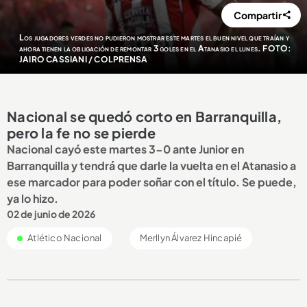
Compartir
Los jugadores verdes no pudieron mostrar este martes el buen nivel que traían y
ahora tienen la obligación de remontar 3 goles en el Atanasio el lunes. FOTO:
JAIRO CASSIANI / COLPRENSA
Nacional se quedó corto en Barranquilla,
pero la fe no se pierde
Nacional cayó este martes 3-0 ante Junior en
Barranquilla y tendrá que darle la vuelta en el Atanasio a
ese marcador para poder soñar con el título. Se puede,
ya lo hizo.
02 de junio de 2026
Atlético Nacional
Merllyn Álvarez Hincapié