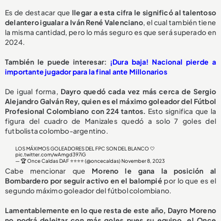
Es de destacar que
llegar a esta cifra le significó al talentoso
delantero igualar a Iván René Valenciano
, el cual también tiene
la misma cantidad, pero lo más seguro es que será superado en
2024.
También le puede interesar:
¡Dura baja! Nacional pierde a
importante jugador para la final ante Millonarios
De igual forma,
Dayro quedó cada vez más cerca de Sergio
Alejandro Galván Rey, quien es el máximo goleador del Fútbol
Profesional Colombiano con 224 tantos.
Esto significa que la
figura del cuadro de Manizales quedó a solo 7 goles del
futbolista colombo-argentino.
LOS MÁXIMOS GOLEADORES DEL FPC SON DEL BLANCO 🤍
pic.twitter.com/wAmgd397iG
— 🏆 Once Caldas DAF ⭐️⭐️⭐️⭐️ (@oncecaldas)
November 8, 2023
Cabe mencionar que
Moreno le gana la posición al
Bombardero por seguir activo en el balompié
por lo que es el
segundo máximo goleador del fútbol colombiano.
Lamentablemente en lo que resta de este año, Dayro Moreno
no podrá deleitar con más goles pues su equipo, el Once