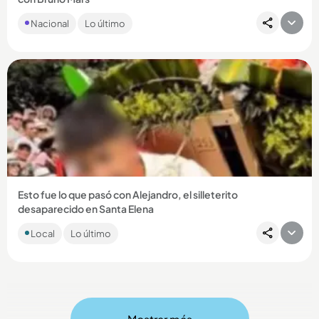
La portada del disco fue revelada hace pocos días y fue
Nacional
Lo último
comparada con una de Britney Spears....
Compartir Noticia
Esto fue lo que pasó con Alejandro, el silleterito
desaparecido en Santa Elena
El adolescente estaba desaparecido desde el pasado
Local
Lo último
martes y este jueves el alcalde dio una dolorosa noticia....