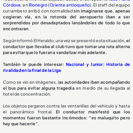
Córdova
, en
Rionegro
(
Oriente antioqueño
). El staff del equipo
currambero arribó con normalidad
sin imaginarse que, apenas
cogieran vía, en la rotonda del aeropuerto iban a ser
sorprendidos por desadaptados lanzándoles de todo lo que
encontraran.
Según informó El Heraldo, una vez se presentó esta situación,
el
conductor que llevaba al club tuvo que tomar una ruta alterna
para evitar que lo fueran a vandalizar más adelante.
También le puede interesar:
Nacional y Junior: Historia de
rivalidad en la final de la Liga
Como se vio en imágenes, l
as autoridades iban acompañando
el bus para evitar alguna tragedia
en medio de su llegada al
hotel de concentración.
Los objetos pegaron contra las ventanillas del vehículo y hasta
el panorámico frontal.
El conductor manifestó que los
momentos fueron bastante incómodos: “es maluquito pero
hay que hacerle”.