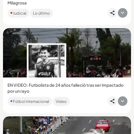
Milagrosa
Tras una discusión, la mujer de 30 años compró gasolina y le
Judicial
Lo último
prendió fuego a la vivienda con su compañero sentimental
adentro....
Compartir Noticia
EN VIDEO: Futbolista de 24 años falleció tras ser impactado
por un rayo
La potente descarga eléctrica trambién dejó heridos a otros
Fútbol internacional
Video
doce jugadores. ...