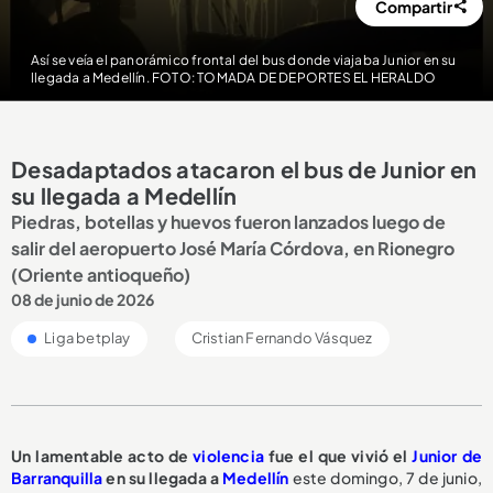
Compartir
Así se veía el panorámico frontal del bus donde viajaba Junior en su
llegada a Medellín. FOTO: TOMADA DE DEPORTES EL HERALDO
Desadaptados atacaron el bus de Junior en
su llegada a Medellín
Piedras, botellas y huevos fueron lanzados luego de
salir del aeropuerto José María Córdova, en Rionegro
(Oriente antioqueño)
08 de junio de 2026
Liga betplay
Cristian Fernando Vásquez
Un lamentable acto de
violencia
fue el que vivió el
Junior de
Barranquilla
en su llegada a
Medellín
este domingo, 7 de junio,