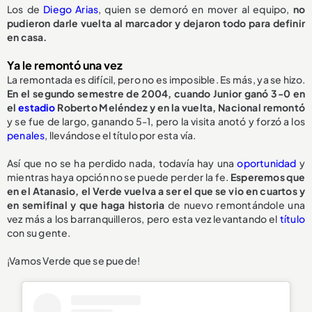
Los de
Diego Arias
, quien se demoró en mover al equipo,
no
pudieron darle vuelta al marcador y dejaron todo para definir
en casa.
Ya le remontó una vez
La remontada es difícil, pero no es imposible. Es más, ya se hizo.
En el segundo semestre de 2004, cuando Junior ganó 3-0 en
el
estadio
Roberto Meléndez y en la vuelta, Nacional remontó
y se fue de largo, ganando 5-1, pero la visita anotó y forzó a los
penales
, llevándose el título por esta vía.
Así que no se ha perdido nada, todavía hay una
oportunidad
y
mientras haya opción no se puede perder la fe.
Esperemos que
en el Atanasio, el Verde vuelva a ser el que se vio en cuartos y
en semifinal y que haga historia
de nuevo remontándole una
vez más a los barranquilleros, pero esta vez levantando el
título
con su gente.
¡Vamos Verde que se puede!