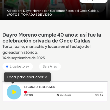
Así celebró Dayro Moreno con sus compañeros del Once Caldas.
/FOTOS: TOMADAS DE VIDEO
Dayro Moreno cumple 40 años: así fue la
celebración privada de Once Caldas
Torta, baile, mariachis y locura en el festejo del
goleador histórico.
16 de septiembre de 2025
Liga betplay
Sara Arias
×
Toca para escuchar
ESCUCHA EL RESUMEN
Tiempo transcurrido: 0 segundos
Dura
00:00
00:42