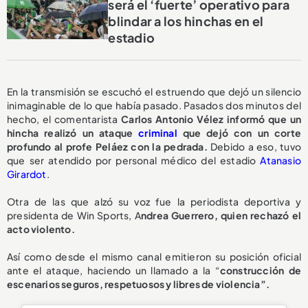
será el ‘fuerte’ operativo para
blindar a los hinchas en el
estadio
En la transmisión se escuchó el estruendo que dejó un silencio
inimaginable de lo que había pasado. Pasados dos minutos del
hecho, el comentarista
Carlos Antonio Vélez informó que un
hincha realizó un ataque
criminal
que dejó con un corte
profundo al profe Peláez con la pedrada.
Debido a eso, tuvo
que ser atendido por personal médico del estadio
Atanasio
Girardot
.
Otra de las que alzó su voz fue la periodista deportiva y
presidenta de Win Sports, A
ndrea Guerrero, quien rechazó el
acto violento.
Así como desde el mismo canal emitieron su posición oficial
ante el ataque, haciendo un llamado a la “
construcción de
escenarios seguros, respetuosos y libres de violencia”.