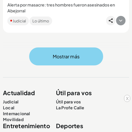
Alerta por masacre: tres hombres fueron asesinados en
Abejorral
Los hombres, cuyas edades oscilan entre los 20 a 30 años,
Judicial
Lo último
habrían sido ultimados por desconocidos que los
abandonaron en...
Mostrar más
Compartir Noticia
Actualidad
Útil para vos
x
Judicial
Útil para vos
Local
La Profe Calle
Internacional
Movilidad
Entretenimiento
Deportes