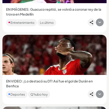
EN IMÁGENES: Guacuco repitió, se volvió a coronar rey de la
trova en Medellín
El trovador de Apartadó se quedó por segundo año
Entretenimiento
Lo último
consecutivo con el primer lugar del Festival Nacional de la
Trova. Esta...
Compartir Noticia
EN VIDEO: ¡Lo destacó su DT! Así fue el gol de Durán en
Benfica
El colombiano marcó en el triunfo 6-1 del Benfica ante Hearts
Deportes
Q'hubo hoy
y consiguió su primer gol oficial con el conjunto portugués....