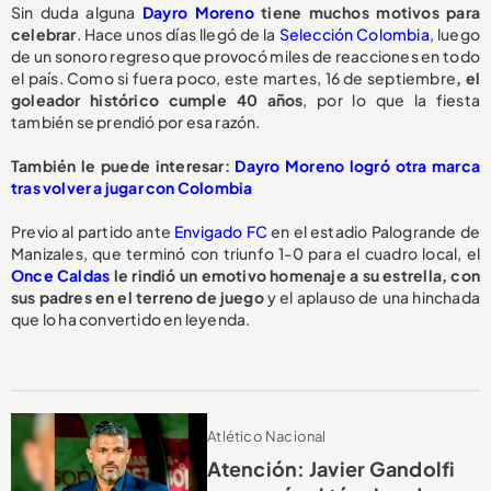
Sin duda alguna
Dayro Moreno
tiene muchos motivos para
celebrar
. Hace unos días llegó de la
Selección Colombia
, luego
de un sonoro regreso que provocó miles de reacciones en todo
el país. Como si fuera poco, este martes, 16 de septiembre
, el
goleador histórico cumple 40 años
, por lo que la fiesta
también se prendió por esa razón.
También le puede interesar:
Dayro Moreno logró otra marca
tras volver a jugar con Colombia
Previo al partido ante
Envigado FC
en el estadio Palogrande de
Manizales, que terminó con triunfo 1-0 para el cuadro local, el
Once Caldas
le rindió un emotivo homenaje a su estrella, con
sus padres en el terreno de juego
y el aplauso de una hinchada
que lo ha convertido en leyenda.
Atlético Nacional
Atención: Javier Gandolfi