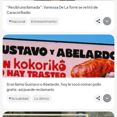
“Recibí una llamada”: Vanessa De La Torre se retiró de
Caracol Radio
En un video que tomó por sorpresa a sus seguidores, la
Nacional
Entretenimiento
periodista caleña contó que aceptó una oferta que cambiará
su rumbo...
Compartir Noticia
Si se llama Gustavo o Abelardo, hoy le tocó comer pollo
gratis: así puede reclamarlo
Mientras Petro alista el trasteo y De la Espriella se prepara
Actualidad
Lo último
para ocupar la Casa de Nariño, una marca decidió ponerle
sabor...