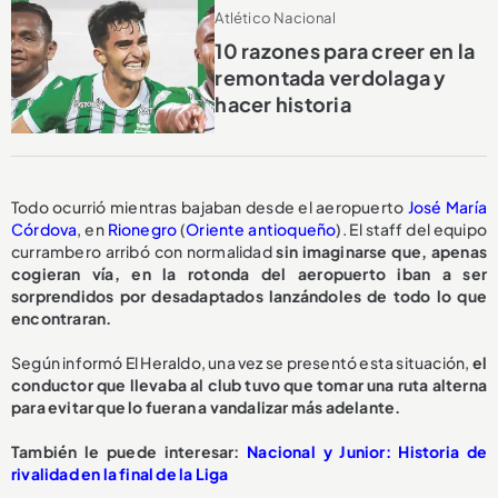
Atlético Nacional
10 razones para creer en la
remontada verdolaga y
hacer historia
Todo ocurrió mientras bajaban desde el aeropuerto
José María
Córdova
, en
Rionegro
(
Oriente antioqueño
). El staff del equipo
currambero arribó con normalidad
sin imaginarse que, apenas
cogieran vía, en la rotonda del aeropuerto iban a ser
sorprendidos por desadaptados lanzándoles de todo lo que
encontraran.
Según informó El Heraldo, una vez se presentó esta situación,
el
conductor que llevaba al club tuvo que tomar una ruta alterna
para evitar que lo fueran a vandalizar más adelante.
También le puede interesar:
Nacional y Junior: Historia de
rivalidad en la final de la Liga