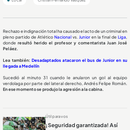
Local
Cristian Fernando Vásquez
Rechazo e indignación total ha causado el acto de un criminal en
pleno partido de Atlético
Nacional
vs.
Junior
en la final de
Liga
,
donde
resultó herido el profesor y comentarista Juan José
Peláez.
Lea también:
Desadaptados atacaron el bus de Junior en su
llegada a Medellín
Sucedió al minuto 31 cuando le anularon un gol al equipo
verdolaga por parte del lateral derecho, Andrés Felipe Román.
En ese momento se produjo la agresión a la cabina.
Útil para vos
¡Seguridad garantizada! Así