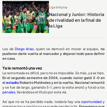
Liga betplay
Nacional y Junior: Historia
de rivalidad en la final de
la Liga
Los de
Diego Arias
, quien se demoró en mover al equipo,
no
pudieron darle vuelta al marcador y dejaron todo para definir
en casa.
Ya le remontó una vez
La remontada es difícil, pero no es imposible. Es más, ya se hizo.
En el segundo semestre de 2004, cuando Junior ganó 3-0 en
el
estadio
Roberto Meléndez y en la vuelta, Nacional remontó
y se fue de largo, ganando 5-1, pero la visita anotó y forzó a los
penales
, llevándose el título por esta vía.
Así que no se ha perdido nada, todavía hay una
oportunidad
y
mientras haya opción no se puede perder la fe.
Esperemos que