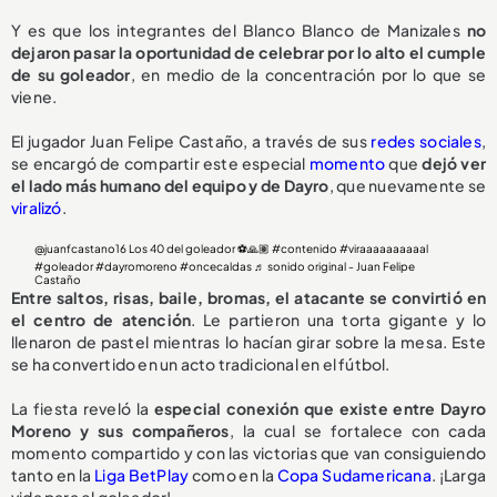
Y es que los integrantes del Blanco Blanco de Manizales
no
dejaron pasar la oportunidad de celebrar por lo alto el cumple
de su goleador
, en medio de la concentración por lo que se
viene.
El jugador Juan Felipe Castaño, a través de sus
redes sociales
,
se encargó de compartir este especial
momento
que
dejó ver
el lado más humano del equipo y de Dayro
, que nuevamente se
viralizó
.
@juanfcastano16
Los 40 del goleador ⚽️🙏🏽
#contenido
#viraaaaaaaaaal
#goleador
#dayromoreno
#oncecaldas
♬ sonido original - Juan Felipe
Castaño
Entre saltos, risas, baile, bromas, el atacante se convirtió en
el centro de atención
. Le partieron una torta gigante y lo
llenaron de pastel mientras lo hacían girar sobre la mesa. Este
se ha convertido en un acto tradicional en el fútbol.
La fiesta reveló la
especial conexión que existe entre Dayro
Moreno y sus compañeros
, la cual se fortalece con cada
momento compartido y con las victorias que van consiguiendo
tanto en la
Liga BetPlay
como en la
Copa Sudamericana
. ¡Larga