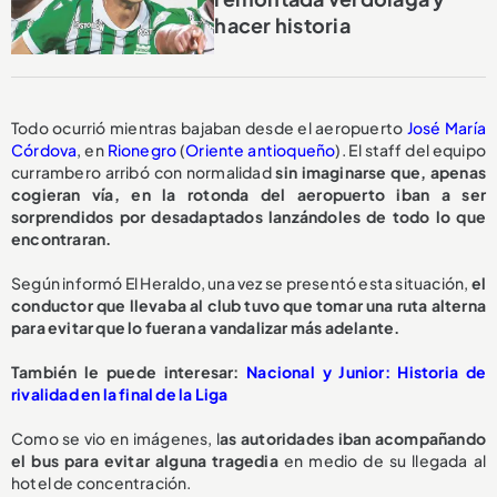
hacer historia
Todo ocurrió mientras bajaban desde el aeropuerto
José María
Córdova
, en
Rionegro
(
Oriente antioqueño
). El staff del equipo
currambero arribó con normalidad
sin imaginarse que, apenas
cogieran vía, en la rotonda del aeropuerto iban a ser
sorprendidos por desadaptados lanzándoles de todo lo que
encontraran.
Según informó El Heraldo, una vez se presentó esta situación,
el
conductor que llevaba al club tuvo que tomar una ruta alterna
para evitar que lo fueran a vandalizar más adelante.
También le puede interesar:
Nacional y Junior: Historia de
rivalidad en la final de la Liga
Como se vio en imágenes, l
as autoridades iban acompañando
el bus para evitar alguna tragedia
en medio de su llegada al
hotel de concentración.