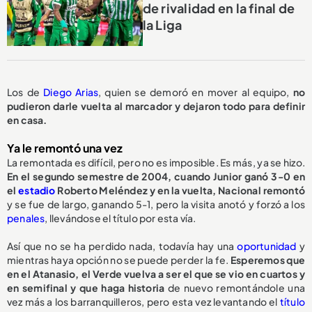
de rivalidad en la final de
la Liga
Los de
Diego Arias
, quien se demoró en mover al equipo,
no
pudieron darle vuelta al marcador y dejaron todo para definir
en casa.
Ya le remontó una vez
La remontada es difícil, pero no es imposible. Es más, ya se hizo.
En el segundo semestre de 2004, cuando Junior ganó 3-0 en
el
estadio
Roberto Meléndez y en la vuelta, Nacional remontó
y se fue de largo, ganando 5-1, pero la visita anotó y forzó a los
penales
, llevándose el título por esta vía.
Así que no se ha perdido nada, todavía hay una
oportunidad
y
mientras haya opción no se puede perder la fe.
Esperemos que
en el Atanasio, el Verde vuelva a ser el que se vio en cuartos y
en semifinal y que haga historia
de nuevo remontándole una
vez más a los barranquilleros, pero esta vez levantando el
título