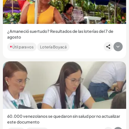
Compartir Noticia
¿Amaneció suertudo? Resultados de las loterías del 7 de
agosto
Si bien las loterías principales no jugaron por ser día festivo,
Útil para vos
Lotería Boyacá
MiLoto y los chances regionales sortearon una buena
platica...
Compartir Noticia
60.000 venezolanos se quedaron sin salud por no actualizar
este documento
Las autoridades hicieron un llamado a todos los ciudadanos