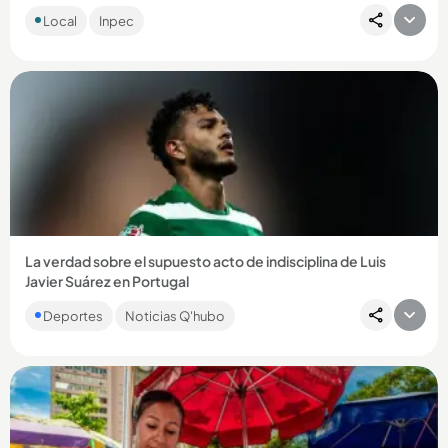
Además de alias Douglas y Carlos Pesebre, se conocieron
Local
Inpec
fotos de la salida de alias Tom y el Barbado de la cárcel de
Itagüí....
Compartir Noticia
La verdad sobre el supuesto acto de indisciplina de Luis
Javier Suárez en Portugal
El entrenador del Sporting, Rui Borges, habló y entregó
Deportes
Noticias Q'hubo
detalles sobre los rumores que habían surgido alrededor del
delantero...