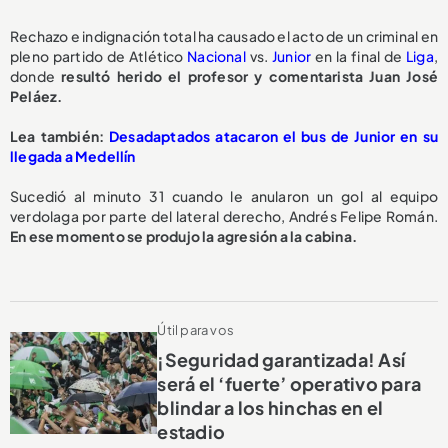
Rechazo e indignación total ha causado el acto de un criminal en
pleno partido de Atlético
Nacional
vs.
Junior
en la final de
Liga
,
donde
resultó herido el profesor y comentarista Juan José
Peláez.
Lea también:
Desadaptados atacaron el bus de Junior en su
llegada a Medellín
Sucedió al minuto 31 cuando le anularon un gol al equipo
verdolaga por parte del lateral derecho, Andrés Felipe Román.
En ese momento se produjo la agresión a la cabina.
Útil para vos
¡Seguridad garantizada! Así
será el ‘fuerte’ operativo para
blindar a los hinchas en el
estadio