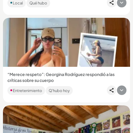
Local
Qué hubo
venezolanos que residen en el país para que mantuvieran
todos...
Compartir Noticia
“Merece respeto”: Georgina Rodríguez respondió a las
críticas sobre su cuerpo
“Amo mis curvas”, dijo la empresaria, y contó lo que le dijo su
Entretenimiento
Q'hubo hoy
esposo Cristiano al respecto....