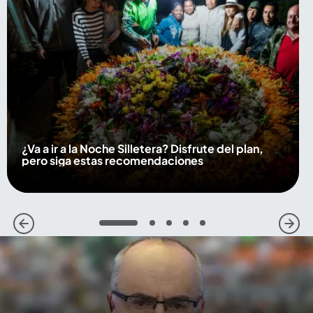
¿Va a ir a la Noche Silletera? Disfrute del plan,
pero siga estas recomendaciones
1
2
3
4
5