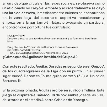
En un video que circula en las redes sociales,
se observa cómo
un aficionado no creyó el empate y accidentalmente se cayó
una lata de cerveza
, inmediatamente quienes se encontraban
en la zona baja del escenario deportivo reaccionaron y
empezaron a lanzar también latas, provocando un particular
encontrón que por fortuna fue controlado.
NOS ENVÍAN 📢
Desde el palco, se cae accidentalmente una cerveza, y se forma una batalla de
latas
Ese gol al minuto 98 puso de mal humor a todos en Palmaseca
pic.twitter.com/8KXOCTtduS
— CALI ES CALI (@CaliesCaliCOL)
November 14, 2023
¿Cómo quedó Águilas en la tabla del Grupo A?
Con este resultado,
Águilas Doradas es segundo en el Grupo A
de los cuadrangulares de la Liga con un punto.
En el primer
lugar quedó Deportes Tolima quien derrotó (3-1) a Junior de
Barranquilla.
En la próxima jornada,
Águilas recibe en su nido a Tolima. Este
juego se disputará el sábado, 18 de noviembre
, desde las 5:00
de la tarde en el estadio Alberto Grisales de Rionegro.