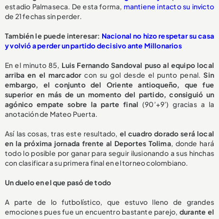
estadio Palmaseca. De esta forma,
mantiene intacto su invicto
de 21 fechas sin perder.
También le puede interesar:
Nacional no hizo respetar su casa
y volvió a perder un partido decisivo ante Millonarios
En el minuto 85,
Luis Fernando Sandoval puso al equipo local
arriba en el marcador
con su gol desde el punto penal.
Sin
embargo, el conjunto del Oriente antioqueño, que fue
superior en más de un momento del partido, consiguió un
agónico empate sobre la parte final
(90’+9’) gracias a la
anotación de Mateo Puerta.
Así las cosas, tras este resultado,
el cuadro dorado será local
en la próxima jornada frente al Deportes Tolima
, donde hará
todo lo posible por ganar para seguir ilusionando a sus hinchas
con clasificar a su primera final en el torneo colombiano.
Un duelo en el que pasó de todo
A parte de lo futbolístico, que estuvo lleno de grandes
emociones pues fue un encuentro bastante parejo,
durante el