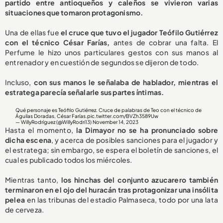
partido entre antioqueños y caleños se vivieron varias
situaciones que tomaron protagonismo.
Una de ellas fue
el cruce que tuvo el jugador Teófilo Gutiérrez
con el técnico César Farías,
antes de cobrar una falta. El
Perfume le hizo unos particulares gestos con sus manos al
entrenador y en cuestión de segundos se dijeron de todo.
Incluso,
con sus manos le señalaba de hablador, mientras el
estratega parecía señalarle sus partes íntimas.
Qué personaje es Teófilo Gutiérrez. Cruce de palabras de Teo con el técnico de
Águilas Doradas, César Farías.
pic.twitter.com/BVZh3589Uw
— WillyRodríguez (@WillyRodri13)
November 14, 2023
Hasta el momento,
la Dimayor no se ha pronunciado sobre
dicha escena
, y acerca de posibles sanciones para el jugador y
el estratega; sin embargo, se espera el boletín de sanciones, el
cual es publicado todos los miércoles.
Mientras tanto,
los hinchas del conjunto azucarero también
terminaron en el ojo del huracán tras protagonizar una insólita
pelea
en las tribunas del estadio Palmaseca, todo por una lata
de cerveza.