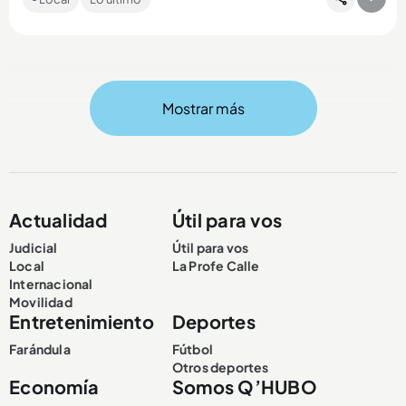
Medellín, en lo que va del año se ha presentado un aumento
del 89...
Mostrar más
Compartir Noticia
Actualidad
Útil para vos
Judicial
Útil para vos
Local
La Profe Calle
Internacional
Movilidad
Entretenimiento
Deportes
Farándula
Fútbol
Otros deportes
Economía
Somos Q’HUBO