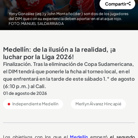
Compartir
Yony González (izq.) y John Montaño (der.) son dos de los jugadores
del DIM que con su experiencia deben aportar en el ataque rojo.
FOTO: MANUEL SALDARRIAGA
Medellín: de la ilusión a la realidad, ¡a
luchar por la Liga 2026!
Finalización. Tras la eliminación de Copa Sudamericana,
el DIM tendrá que ponerle la ficha al torneo local, en el
que enfrentará en la tarde de este sábado 1.° de agosto
(6:10 p.m.) al Cali.
01 de agosto de 2026
Independiente Medellín
Merllyn Álvarez Hincapié
Los objetivos con los que el
Medellín
empezó
el segundo