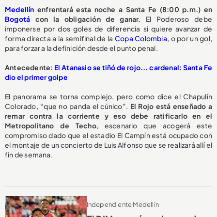
Medellín
enfrentará esta noche a Santa Fe (8:00 p.m.) en
Bogotá
con la obligación de ganar.
El Poderoso debe
imponerse por dos goles de diferencia si quiere avanzar de
forma directa a la semifinal de la
Copa Colombia
, o por un gol,
para forzar a la definición desde el punto penal.
Antecedente:
El Atanasio se tiñó de rojo... cardenal: Santa Fe
dio el primer golpe
El panorama se torna complejo, pero como dice el Chapulín
Colorado, “que no panda el cúnico”.
El Rojo está enseñado a
remar contra la corriente y eso debe ratificarlo en el
Metropolitano de Techo
, escenario que acogerá este
compromiso dado que el estadio El Campín está ocupado con
el montaje de un concierto de Luis Alfonso que se realizará allí el
fin de semana.
Independiente Medellín