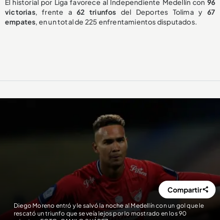
El historial por Liga favorece al Independiente Medellín con
96
victorias
, frente a
62 triunfos
del Deportes Tolima y
67
empates
, en un total de 225 enfrentamientos disputados.
Compartir
Diego Moreno entró y le salvó la noche al Medellín con un gol que le
rescató un triunfo que se veía lejos por lo mostrado en los 90