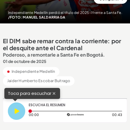
Independiente Medellín perdió el título del 2025-I frente a Santa Fe.
/FOTO: MANUEL SALDARRIAGA
El DIM sabe remar contra la corriente: por
el desquite ante el Cardenal
Poderoso, a remontarle a Santa Fe en Bogotá.
01 de octubre de 2025
Independiente Medellín
Jaider Humberto Escobar Buitrago
×
Toca para escuchar
ESCUCHA EL RESUMEN
Tiempo transcurrido: 0 segundos
Dura
00:00
00:43