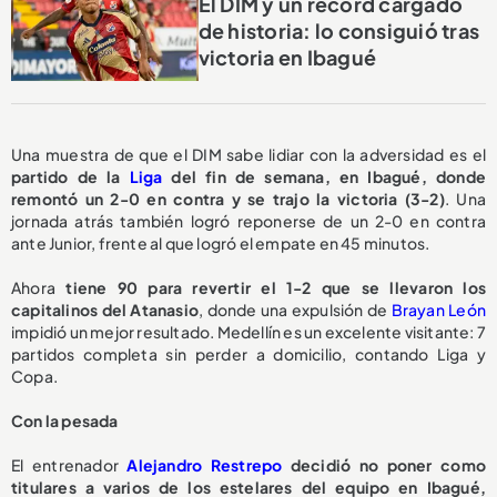
El DIM y un récord cargado
de historia: lo consiguió tras
victoria en Ibagué
Una muestra de que el DIM sabe lidiar con la adversidad es el
partido de la
Liga
del fin de semana, en Ibagué, donde
remontó un 2-0 en contra y se trajo la victoria (3-2)
. Una
jornada atrás también logró reponerse de un 2-0 en contra
ante Junior, frente al que logró el empate en 45 minutos.
Ahora
tiene 90 para revertir el 1-2 que se llevaron los
capitalinos del Atanasio
, donde una expulsión de
Brayan León
impidió un mejor resultado. Medellín es un excelente visitante: 7
partidos completa sin perder a domicilio, contando Liga y
Copa.
Con la pesada
El entrenador
Alejandro Restrepo
decidió no poner como
titulares a varios de los estelares del equipo en Ibagué,