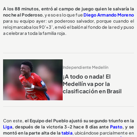
A los 88 minutos, entró al campo de juego quien le salvaría la
noche al Poderoso
, y eso es lo que fue
Diego Armando Moreno
para su equipo ayer: un poderoso salvador, porque cuando el
reloj marcaba los 90’+3’, envió el balón al fondo de la red y puso
a celebrar a toda la familia roja.
Independiente Medellín
¡A todo o nada! El
Medellín va por la
clasificación en Brasil
Con este,
el Equipo del Pueblo ajustó su segundo triunfo en la
Liga
, después de la victoria 3-2 hace 8 días ante
Pasto
, y se
montó en la parte alta de la
tabla
, ubicándose parcialmente en