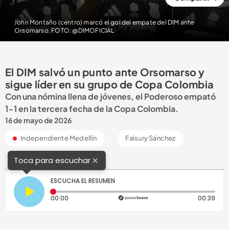
John Montaño (centro) marcó el gol del empate del DIM ante
Orsomarso. FOTO: @DIMOFICIAL
El DIM salvó un punto ante Orsomarso y
sigue líder en su grupo de Copa Colombia
Con una nómina llena de jóvenes, el Poderoso empató
1-1 en la tercera fecha de la Copa Colombia.
16 de mayo de 2026
Independiente Medellín
Faisury Sánchez
×
Toca para escuchar
ESCUCHA EL RESUMEN
Tiempo transcurrido: 0 segundos
Dura
00:00
00:39