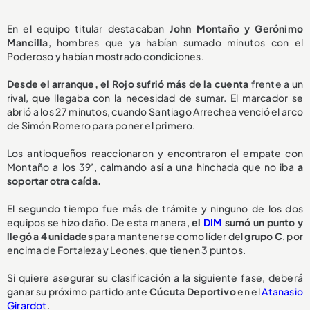
En el equipo titular destacaban
John Montaño y Gerónimo
Mancilla
, hombres que ya habían sumado minutos con el
Poderoso y habían mostrado condiciones.
Desde el arranque, el Rojo
sufrió más de la cuenta
frente a un
rival, que llegaba con la necesidad de sumar. El marcador se
abrió a los 27 minutos, cuando Santiago Arrechea venció el arco
de Simón Romero para poner el primero.
Los antioqueños reaccionaron y encontraron el empate con
Montaño a los 39’, calmando así a una hinchada que no iba
a
soportar otra caída.
El segundo tiempo fue más de trámite y ninguno de los dos
equipos se hizo daño. De esta manera,
el
DIM
sumó un punto y
llegó a 4 unidades
para mantenerse como líder del
grupo C
, por
encima de Fortaleza y Leones, que tienen 3 puntos.
Si quiere asegurar su clasificación a la siguiente fase, deberá
ganar su próximo partido ante
Cúcuta Deportivo
en el
Atanasio
Girardot
.