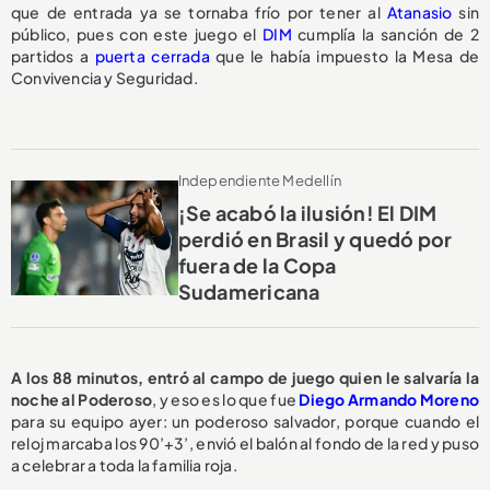
que de entrada ya se tornaba frío por tener al
Atanasio
sin
público, pues con este juego el
DIM
cumplía la sanción de 2
partidos a
puerta cerrada
que le había impuesto la Mesa de
Convivencia y Seguridad.
Independiente Medellín
¡Se acabó la ilusión! El DIM
perdió en Brasil y quedó por
fuera de la Copa
Sudamericana
A los 88 minutos, entró al campo de juego quien le salvaría la
noche al Poderoso
, y eso es lo que fue
Diego Armando Moreno
para su equipo ayer: un poderoso salvador, porque cuando el
reloj marcaba los 90’+3’, envió el balón al fondo de la red y puso
a celebrar a toda la familia roja.