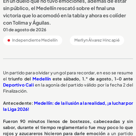
En un duelo que no tuvo emociones, además de estar
sin público, el Medellín rescató sobre el final una
victoria que lo acomodó en la tabla y ahora es colíder
con Tolima y Águilas.
01 de agosto de 2026
Independiente Medellín
Merllyn Álvarez Hincapié
Un partido para olvidar y un gol para recordar, en eso se resume
el
triunfo del
Medellín
este sábado, 1.° de agosto, 1-0 ante
Deportivo Cali
en la agonía del partido válido por la fecha 2 del
Finalización.
Antecedente:
Medellín: de la ilusión a la realidad, ¡a luchar por
la Liga 2026!
Fueron 90 minutos llenos de bostezos, cabeceadas y sin
sabor, durante el tiempo reglamentario fue muy poco lo que
rojos y azucareros hicieron para darle emoción
a un partido