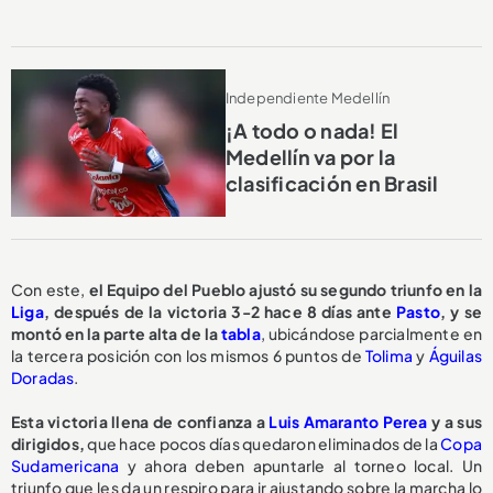
Independiente Medellín
¡A todo o nada! El
Medellín va por la
clasificación en Brasil
Con este,
el Equipo del Pueblo ajustó su segundo triunfo en la
Liga
, después de la victoria 3-2 hace 8 días ante
Pasto
, y se
montó en la parte alta de la
tabla
, ubicándose parcialmente en
la tercera posición con los mismos 6 puntos de
Tolima
y
Águilas
Doradas
.
Esta victoria llena de confianza a
Luis Amaranto Perea
y a sus
dirigidos,
que hace pocos días quedaron eliminados de la
Copa
Sudamericana
y ahora deben apuntarle al torneo local. Un
triunfo que les da un respiro para ir ajustando sobre la marcha lo