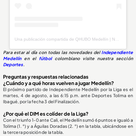
Una publicación compartida de QHUBO Medellín | Noticias (@qhubomedallo)
Para estar al día con todas las novedades del
Independiente
Medellín
en el
fútbol
colombiano visite nuestra sección
Deportes
.
Preguntas y respuestas relacionadas
¿Cuándo y a qué horas vuelven a jugar Medellín?
El próximo partido de Independiente Medellín por la Liga es el
martes, 4 de agosto, a las 6:15 p.m. ante Deportes Tolima en
Ibagué, por la fecha 3 del Finalización.
¿Por qué el DIM es colíder de la Liga?
Con el triunfo 1-0 ante Cali, el Medellín sumó 6 puntos e igualó a
Tolima (1. °) y a Águilas Doradas (2. °) en la tabla, ubicándose en
la tercera posición de la tabla.