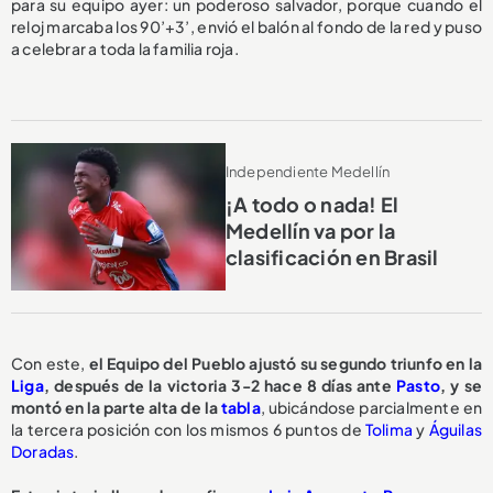
para su equipo ayer: un poderoso salvador, porque cuando el
reloj marcaba los 90’+3’, envió el balón al fondo de la red y puso
a celebrar a toda la familia roja.
Independiente Medellín
¡A todo o nada! El
Medellín va por la
clasificación en Brasil
Con este,
el Equipo del Pueblo ajustó su segundo triunfo en la
Liga
, después de la victoria 3-2 hace 8 días ante
Pasto
, y se
montó en la parte alta de la
tabla
, ubicándose parcialmente en
la tercera posición con los mismos 6 puntos de
Tolima
y
Águilas
Doradas
.