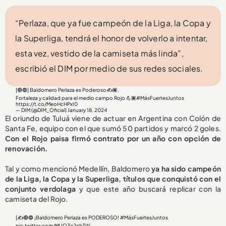
“Perlaza, que ya fue campeón de la Liga, la Copa y
la Superliga, tendrá el honor de volverlo a intentar,
esta vez, vestido de la camiseta más linda”,
escribió el DIM por medio de sus redes sociales.
[🔴🔵] Baldomero Perlaza es Poderoso✍️🏾.
Fortaleza y calidad para el medio campo Rojo 💪🏾
#MásFuertesJuntos
https://t.co/MeoHcHPxI0
— DIM (@DIM_Oficial)
January 18, 2024
El oriundo de Tuluá viene de actuar en Argentina con Colón de
Santa Fe, equipo con el que sumó 50 partidos y marcó 2 goles.
Con el Rojo paisa firmó contrato por un año con opción de
renovación.
Tal y como mencionó Medellín, Baldomero
ya ha sido campeón
de la Liga, la Copa y la Superliga, títulos que conquistó con el
conjunto verdolaga
y que este año buscará replicar con la
camiseta del Rojo.
[✍️🔴🔵 ¡Baldomero Perlaza es PODEROSO!
#MásFuertesJuntos
pic.twitter.com/MUO3e2nbTW