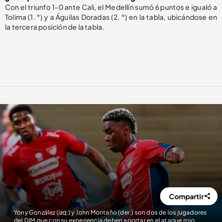
Con el triunfo 1-0 ante Cali, el Medellín sumó 6 puntos e igualó a
Tolima (1. °) y a Águilas Doradas (2. °) en la tabla, ubicándose en
la tercera posición de la tabla.
Compartir
Yony González (izq.) y John Montaño (der.) son dos de los jugadores
del DIM que con su experiencia deben aportar en el ataque rojo.