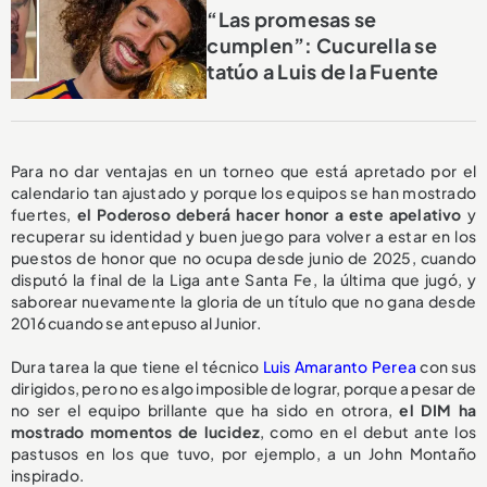
“Las promesas se
cumplen”: Cucurella se
tatúo a Luis de la Fuente
Para no dar ventajas en un torneo que está apretado por el
calendario tan ajustado y porque los equipos se han mostrado
fuertes,
el Poderoso deberá hacer honor a este apelativo
y
recuperar su identidad y buen juego para volver a estar en los
puestos de honor que no ocupa desde junio de 2025, cuando
disputó la final de la Liga ante Santa Fe, la última que jugó, y
saborear nuevamente la gloria de un título que no gana desde
2016 cuando se antepuso al Junior.
Dura tarea la que tiene el técnico
Luis Amaranto Perea
con sus
dirigidos, pero no es algo imposible de lograr, porque a pesar de
no ser el equipo brillante que ha sido en otrora,
el DIM ha
mostrado momentos de lucidez
, como en el debut ante los
pastusos en los que tuvo, por ejemplo, a un John Montaño
inspirado.