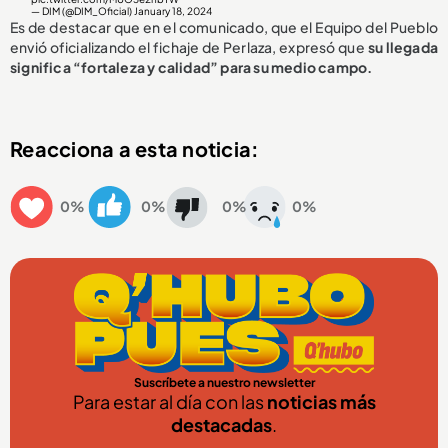
— DIM (@DIM_Oficial)
January 18, 2024
Es de destacar que en el comunicado, que el Equipo del Pueblo
envió oficializando el fichaje de Perlaza, expresó que
su llegada
significa “fortaleza y calidad” para su medio campo.
Reacciona a esta noticia:
0%
0%
0%
0%
Suscríbete a nuestro newsletter
Para estar al día con las
noticias más
destacadas
.