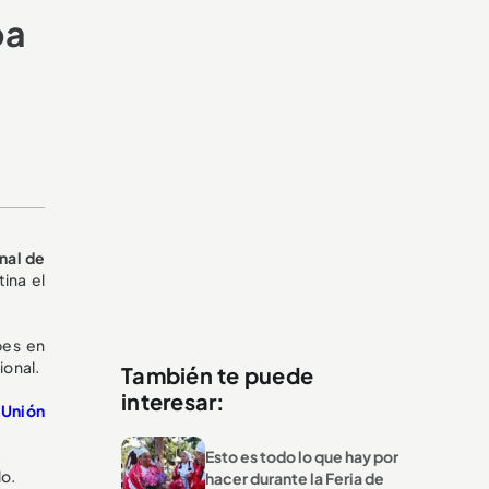
pa
inal de
ina el
bes en
ional.
También te puede
interesar:
 Unión
Esto es todo lo que hay por
lo.
hacer durante la Feria de