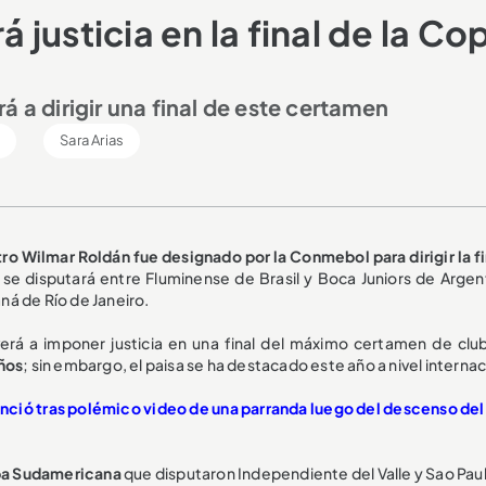
justicia en la final de la Co
á a dirigir una final de este certamen
l
Sara Arias
tro Wilmar Roldán fue designado por la Conmebol para dirigir la f
se disputará entre Fluminense de Brasil y Boca Juniors de Argent
á de Río de Janeiro.
verá a imponer justicia en una final del máximo certamen de clu
años
; sin embargo, el paisa se ha destacado este año a nivel internac
nció tras polémico video de una parranda luego del descenso del
Copa Sudamericana
que disputaron Independiente del Valle y Sao Pau