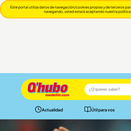
Este portal utiliza datos de navegación/cookies propias y de terceros par
navegando, usted estará aceptando nuestra política
Actualidad
Útil para vos