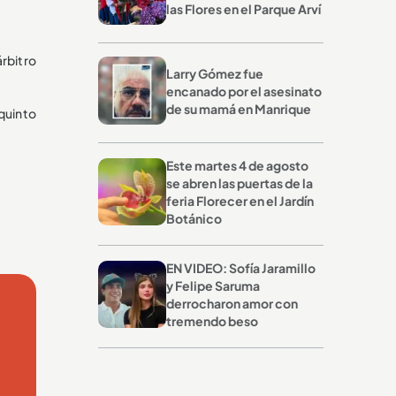
las Flores en el Parque Arví
árbitro
Larry Gómez fue
encanado por el asesinato
de su mamá en Manrique
quinto
Este martes 4 de agosto
se abren las puertas de la
feria Florecer en el Jardín
Botánico
EN VIDEO: Sofía Jaramillo
y Felipe Saruma
derrocharon amor con
tremendo beso