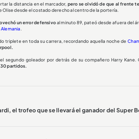
ortar la distancia en el marcador,
pero se olvidó de que al frente t
e de Olise desde el costado derecho al centro de la portería.
rovechó un error defensivo
al minuto 89, pateó desde afuera del ár
n
Alemania
.
do triplete en toda su carrera, recordando aquella noche de
Cham
erpool.
 es el segundo goleador por detrás de su compañero Harry Kane. 
 30 partidos.
di, el trofeo que se llevará el ganador del Super 