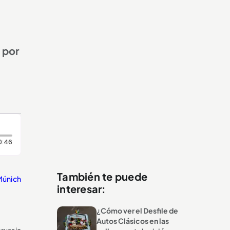
 por
Duración: 46 segundos
0:46
También te puede
Múnich
interesar:
¿Cómo ver el Desfile de
Autos Clásicos en las
russia