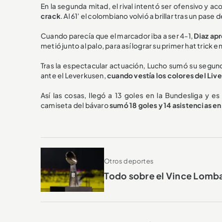
En la segunda mitad, el rival intentó ser ofensivo y ac
crack
. Al 61’ el colombiano volvió a brillar tras un pas
Cuando parecía que el marcador iba a ser 4-1,
Diaz ap
metió junto al palo, para así lograr su primer hat trick e
Tras la espectacular actuación, Lucho sumó su segun
ante el Leverkusen,
cuando vestía los colores del Liv
Así las cosas, llegó a 13 goles en la Bundesliga y
camiseta del bávaro
sumó 18 goles y 14 asistencias en
Otros deportes
Todo sobre el Vince Lombar