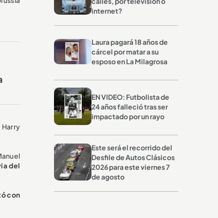
calles, por televisión o
internet?
Laura pagará 18 años de
cárcel por matar a su
esposo en La Milagrosa
a
EN VIDEO: Futbolista de
24 años falleció tras ser
impactado por un rayo
e Harry
Este será el recorrido del
Manuel
Desfile de Autos Clásicos
ia del
2026 para este viernes 7
de agosto
tó con