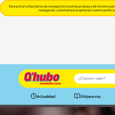
Este portal utiliza datos de navegación/cookies propias y de terceros par
navegando, usted estará aceptando nuestra política
Actualidad
Útil para vos