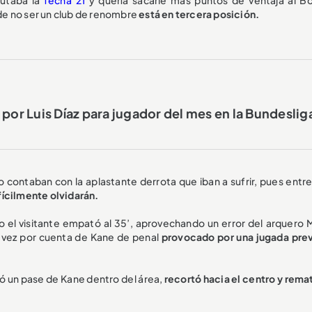
de no ser un club de renombre
está en tercera posición.
 por Luis Díaz para jugador del mes en la Bundeslig
 no contaban con la aplastante derrota que iban a sufrir, pues entr
fícilmente olvidarán.
ro el visitante empató al 35’, aprovechando un error del arquero 
a vez por cuenta de Kane de penal
provocado por una jugada prev
ió un pase de Kane dentro del área,
recortó hacia el centro y rema