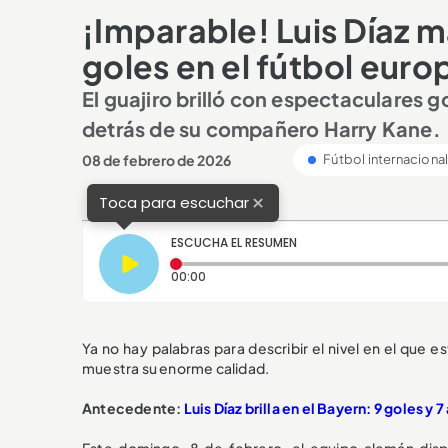
¡Imparable! Luis Díaz ma
goles en el fútbol eur
El guajiro brilló con espectaculares 
detrás de su compañero Harry Kane.
08 de febrero de 2026
Fútbol internaciona
×
Toca para escuchar
ESCUCHA EL RESUMEN
Tiempo transcurrido: 0 segundos
00:00
Ya no hay palabras para describir el nivel en el que e
muestra su enorme calidad.
Antecedente:
Luis Díaz brilla en el Bayern: 9 goles y 
Este domingo, 8 de febrero, el equipo alemán dis