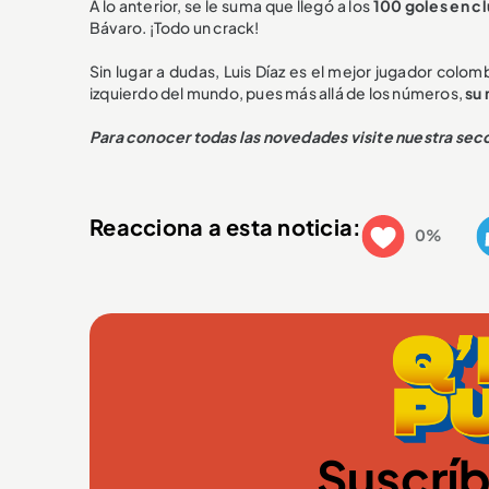
A lo anterior, se le suma que llegó a los
100 goles en c
Bávaro. ¡Todo un crack!
Sin lugar a dudas, Luis Díaz es el mejor jugador colo
izquierdo del mundo, pues más allá de los números,
su 
Para conocer todas las novedades visite nuestra sec
Reacciona a esta noticia:
0%
Suscríb