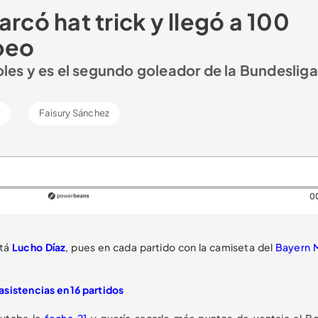
rcó hat trick y llegó a 100
opeo
goles y es el segundo goleador de la Bundesliga
l
Faisury Sánchez
0
stá
Lucho Díaz
, pues en cada partido con la camiseta del
Bayern 
7 asistencias en 16 partidos
putaba la
fecha 21
y quería sacarle más puntos de ventaja al Bo