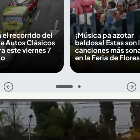
 el recorrido del
¡Música pa azotar
de Autos Clásicos
baldosa! Estas son 
a este viernes 7
canciones más son
to
en la Feria de Flore
1
2