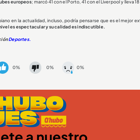
lubes europeos
; marcó 41 con el Porto, 41 con el Liverpool y lleva 18
mbiano en la actualidad, incluso, podría pensarse que es el mejor 
nivel es espectacular y su calidad es indiscutible.
ción
Deportes.
0%
0%
0%
ete a nuestro