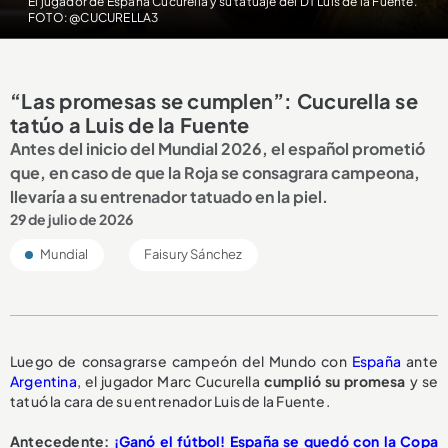
El jugador de España Cucurella y su tatuaje del DT Luis de la Fuente.
FOTO: @CUCURELLA3
“Las promesas se cumplen”: Cucurella se
tatúo a Luis de la Fuente
Antes del inicio del Mundial 2026, el español prometió
que, en caso de que la Roja se consagrara campeona,
llevaría a su entrenador tatuado en la piel.
29 de julio de 2026
Mundial
Faisury Sánchez
Luego de consagrarse campeón del Mundo con
España
ante
Argentina
, el jugador Marc Cucurella
cumplió su promesa
y se
tatuó la cara de su entrenador Luis de la Fuente.
Antecedente:
¡Ganó el fútbol! España se quedó con la Copa