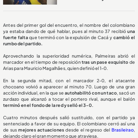
Antes del primer gol del encuentro, el nombre del colombiano
ya estaba dando de qué hablar, pues al minuto 37 recibió
una
fuerte falta
que terminó con la expulsión de Cacá y
cambió el
rumbo del partido.
Aprovechando la superioridad numérica, Palmeiras abrió el
marcador en el tiempo de reposición
tras un pase exquisito
de
Arias para Mauricio Magalhães, quien definió el 1-0.
En la segunda mitad, con el marcador 2-0, el atacante
chocoano volvió a aparecer al minuto 70. Luego de una gran
acción individual, en la que se
autohabilitó con un taco
, sacó un
zurdazo que alcanzó a tocar el portero rival, aunque el balón
terminó en el fondo de la red y selló el 3-0.
Cuatro minutos después salió sustituido, con el partido ya
sentenciado a favor de su equipo. El colombiano cerró así una
de sus
mejores actuaciones
desde el regreso del
Brasileirao
,
dejando claro el gran momento que atraviesa.