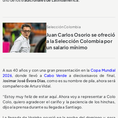
Selección Colombia
Juan Carlos Osorio se ofreció
a la Selección Colombia por
un salario mínimo
A sus 40 años y con una gran presentación en la
Copa Mundial
2026
, donde llevó a
Cabo Verde
a dieciseisavos de final,
J
osimar José Évora Dias
, como es su nombre de pila, ahora será
compañero de Arturo Vidal.
“Estoy muy feliz de estar aquí. Ahora voy a representar a Colo
Colo, quiero agradecer el cariño y la paciencia de los hinchas,
dijo a la prensa durante su llegada a Santiago.
La llegada de Vozinha ocurrió en la noche del domingo y, para