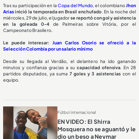
Tras su participación en la
Copa del Mundo
, el colombiano
Jhon
Arias
inició la temporada en Brasil enchufado
. En la noche del
miércoles, 29 de julio, el jugador
se reportó
con gol y asistencia
en la goleada 0-4
de Palmeiras sobre Vitória, por el
Campeonato Brasilero.
Le puede interesar:
Juan Carlos Osorio se ofreció a la
Selección Colombia por un salario mínimo
Desde su llegada al Verdão, el delantero ha ido ganando
minutos y confianza gracias a su
capacidad ofensiva
. En 28
partidos disputados, ya suma
7 goles y 3 asistencias
con el
equipo.
Fútbol internacional
EN VIDEO: El Shirra
Mosquera no se aguantó y le
dio un beso a Neymar