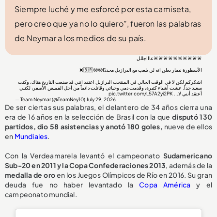
Siempre luché y me esforcé por esta camiseta,
pero creo que ya no lo quiero”, fueron las palabras
de Neymar a los medios de su país.
🚨🚨🚨🚨🚨🚨🚨🚨🚨🚨عاااجللل
الأسطورة نيمار يعلن انه لن يلعب مع البرازيل مجددًا😢😢🇧🇷❌
اشكركم لكن لا في الوقت الحالي في المنتخب البرازيل اعتقد انني قد صنعت التاريخ هناك، وكنت
سعيد جداً. عشت أشياء كثيرة، وقدمت دمي وحياتي وقاتلت دائماً من أجل القميص الأصفر، لكنني
pic.twitter.com/L57A2yi2PK
أعتقد أنني لا...
— Team Neymar (@TeamNey10)
July 29, 2026
De ser ciertas sus palabras, el delantero de 34 años cierra una
era de 16 años en la selección de Brasil con la que
disputó 130
partidos, dio 58 asistencias y anotó 180 goles,
nueve de ellos
en
Mundiales
.
Con la Verdeamarela levantó el campeonato
Sudamericano
Sub-20 en 2011 y la Copa Confederaciones 2013
, además de la
medalla de oro
en los Juegos Olímpicos de Río en 2016. Su gran
deuda fue no haber levantado la
Copa América
y el
campeonato mundial.